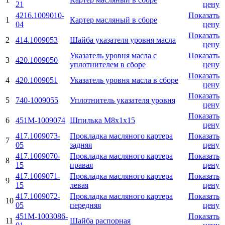
21
цену
4216.1009010-
Показать
1
Картер масляный в сборе
04
цену
Показать
2
414.1009053
Шайба указателя уровня масла
цену
Указатель уровня масла с
Показать
3
420.1009050
уплотнителем в сборе
цену
Показать
4
420.1009051
Указатель уровня масла в сборе
цену
Показать
5
740-1009055
Уплотнитель указателя уровня
цену
Показать
6
451М-1009074
Шпилька М8х1х15
цену
417.1009073-
Прокладка масляного картера
Показать
7
05
задняя
цену
417.1009070-
Прокладка масляного картера
Показать
8
15
правая
цену
417.1009071-
Прокладка масляного картера
Показать
9
15
левая
цену
417.1009072-
Прокладка масляного картера
Показать
10
05
передняя
цену
451М-1003086-
Показать
11
Шайба распорная