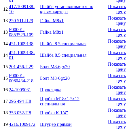
01
цену
417.1009138-
Шайба устанавливается по
Показать
12
10
краям картера
цену
Показать
13
250 511-П29
Гайка М8х1
цену
F00001-
Показать
13
Гайка М8х1
0853529-109
цену
Показать
14
451-1009138
Шайба 8,5 специальная
цену
451-1009138-
Показать
14
Шайба 8,5 специальная
01
цену
Показать
15
201 456-П29
Болт М8-6gx20
цену
F00001-
Показать
15
Болт М8-6gx20
0060434-218
цену
Показать
16
24-1009031
Прокладка
цену
Пробка М18х1,5х12
Показать
17
296 494-П8
специальная
цену
Показать
18
353 052-П8
Пробка К 1/4”
цену
Показать
19
4216.1009172
Штуцер прямой
цену