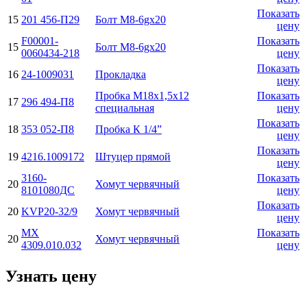
Показать
15
201 456-П29
Болт М8-6gx20
цену
F00001-
Показать
15
Болт М8-6gx20
0060434-218
цену
Показать
16
24-1009031
Прокладка
цену
Пробка М18х1,5х12
Показать
17
296 494-П8
специальная
цену
Показать
18
353 052-П8
Пробка К 1/4”
цену
Показать
19
4216.1009172
Штуцер прямой
цену
3160-
Показать
20
Хомут червячный
8101080ДС
цену
Показать
20
KVP20-32/9
Хомут червячный
цену
МХ
Показать
20
Хомут червячный
4309.010.032
цену
Узнать цену