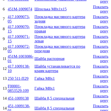
цену
Показать
6
451М-1009074
Шпилька М8х1х15
цену
417.1009073-
Прокладка масляного картера
Показать
7
05
задняя
цену
417.1009070-
Прокладка масляного картера
Показать
8
15
правая
цену
417.1009071-
Прокладка масляного картера
Показать
9
15
левая
цену
417.1009072-
Прокладка масляного картера
Показать
10
05
передняя
цену
451М-1003086-
Показать
11
Шайба распорная
01
цену
417.1009138-
Шайба устанавливается по
Показать
12
10
краям картера
цену
Показать
13
250 511-П29
Гайка М8х1
цену
F00001-
Показать
13
Гайка М8х1
0853529-109
цену
Показать
14
451-1009138
Шайба 8,5 специальная
цену
451-1009138-
Показать
14
Шайба 8,5 специальная
01
цену