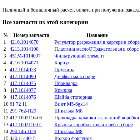
Наличный и безналичный расчет, оплата при получении заказа.
Все запчасти из этой категории
№
Номер запчасти
Название
1
4216.1014070
Регулятор разрежения в картере в сборе
2
4213.1014100
Пластина маслоОТражательная в сборе
3
451М-1014037
Фильтрующий элемент
4
4216.1014071
Корпус
5
417.1014073
Пружина
6
417.1014090
Диафрагма в сборе
7
417.1014075
Прокладка
8
417.1014077
Крышка
9
417.1014076
Шайба стопорная
10
61 72 11
Винт М5-6gx14
11
291 762-П29
Шпилька M8
12
417.1002116-05
Прокладка крышки клапанной коробки
13
417.1002110-01
Крышка коробки толкателей в сборе
14
290 146-П29
Шпилька M8
15
420.1144015
Кольцо форсунок