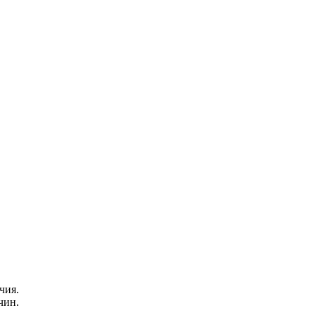
чия.
чин.