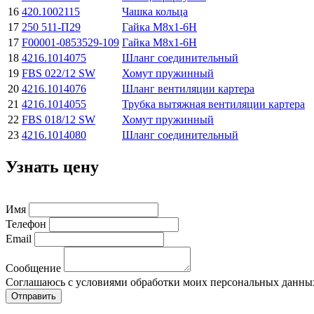
16
420.1002115
Чашка кольца
17
250 511-П29
Гайка М8х1-6H
17
F00001-0853529-109
Гайка М8х1-6H
18
4216.1014075
Шланг соединительный
19
FBS 022/12 SW
Хомут пружинный
20
4216.1014076
Шланг вентиляции картера
21
4216.1014055
Трубка вытяжная вентиляции картера
22
FBS 018/12 SW
Хомут пружинный
23
4216.1014080
Шланг соединительный
Узнать цену
Имя
Телефон
Email
Сообщение
Соглашаюсь с условиями обработки моих персональных данны
Отправить