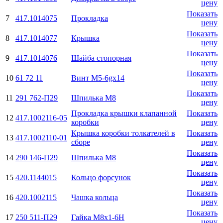
цену
Показать
7
417.1014075
Прокладка
цену
Показать
8
417.1014077
Крышка
цену
Показать
9
417.1014076
Шайба стопорная
цену
Показать
10
61 72 11
Винт М5-6gx14
цену
Показать
11
291 762-П29
Шпилька M8
цену
Прокладка крышки клапанной
Показать
12
417.1002116-05
коробки
цену
Крышка коробки толкателей в
Показать
13
417.1002110-01
сборе
цену
Показать
14
290 146-П29
Шпилька M8
цену
Показать
15
420.1144015
Кольцо форсунок
цену
Показать
16
420.1002115
Чашка кольца
цену
Показать
17
250 511-П29
Гайка М8х1-6H
цену