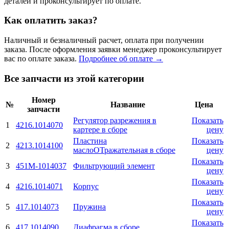
деталей и проконсультирует по оплате.
Как оплатить заказ?
Наличный и безналичный расчет, оплата при получении
заказа. После оформления заявки менеджер проконсультирует
вас по оплате заказа.
Подробнее об оплате →
Все запчасти из этой категории
Номер
№
Название
Цена
запчасти
Регулятор разрежения в
Показать
1
4216.1014070
картере в сборе
цену
Пластина
Показать
2
4213.1014100
маслоОТражательная в сборе
цену
Показать
3
451М-1014037
Фильтрующий элемент
цену
Показать
4
4216.1014071
Корпус
цену
Показать
5
417.1014073
Пружина
цену
Показать
6
417.1014090
Диафрагма в сборе