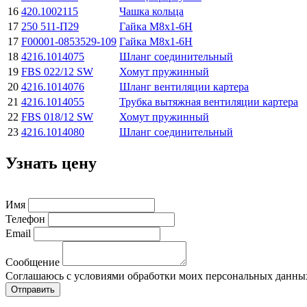
16
420.1002115
Чашка кольца
17
250 511-П29
Гайка М8х1-6H
17
F00001-0853529-109
Гайка М8х1-6H
18
4216.1014075
Шланг соединительный
19
FBS 022/12 SW
Хомут пружинный
20
4216.1014076
Шланг вентиляции картера
21
4216.1014055
Трубка вытяжная вентиляции картера
22
FBS 018/12 SW
Хомут пружинный
23
4216.1014080
Шланг соединительный
Узнать цену
Имя
Телефон
Email
Сообщение
Соглашаюсь с условиями обработки моих персональных данны
Отправить