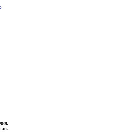
чия.
чин.