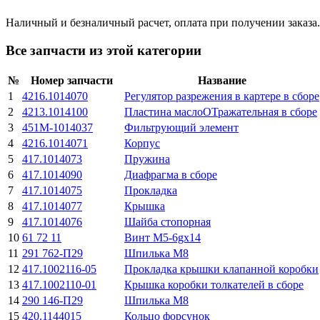
Наличный и безналичный расчет, оплата при получении заказа.
Все запчасти из этой категории
№
Номер запчасти
Название
1
4216.1014070
Регулятор разрежения в картере в сборе
2
4213.1014100
Пластина маслоОТражательная в сборе
3
451М-1014037
Фильтрующий элемент
4
4216.1014071
Корпус
5
417.1014073
Пружина
6
417.1014090
Диафрагма в сборе
7
417.1014075
Прокладка
8
417.1014077
Крышка
9
417.1014076
Шайба стопорная
10
61 72 11
Винт М5-6gx14
11
291 762-П29
Шпилька M8
12
417.1002116-05
Прокладка крышки клапанной коробки
13
417.1002110-01
Крышка коробки толкателей в сборе
14
290 146-П29
Шпилька M8
15
420.1144015
Кольцо форсунок