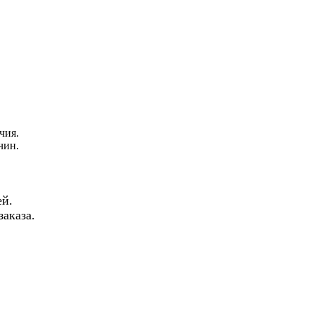
чия.
чин.
й.
аказа.