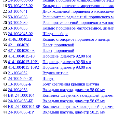
10
24-1004030-03
Кольцо поршневое компрессионное верх
16
53-1004025-02
Кольцо поршневое компрессионное ниж
22
53-1004041
Диск кольцевой поршневого маслосъемн
24
53-1004038
Расширитель радиальный поршневого м
26
53-1004039
Расширитель осевой поршневого маслос
28
53-1004035
Кольцо поршневое маслосъемное, диаме
33
24-1004045-02
Шатун в сборе
35
4146.1004022
Кольцо стопорное поршневого пальца
36
421.1004020
Палец поршневой
37
421.1004020-03
Палец поршневой
38
414.1004015-10
Поршень, диаметр 92,00 мм
38
414.1004015-10Р1
Поршень, диаметр 92,50 мм
38
414.1004015-10Р2
Поршень, диаметр 93,00 мм
40
21-1004052
Втулка шатуна
41
24-1004050-01
Шатун
43
13-1004062-Б
Болт крепления крышки шатуна
44
24-1004058
Вкладыш шатуна, диаметр 58,00 мм
44
ВК-24-1000104
Комплект шатунных вкладышей, диамет
44
24-1004058-БР
Вкладыш шатуна, диаметр 58,05 мм
44
ВК-24-1000104-БР
Комплект шатунных вкладышей, диамет
44
24-1004058-ВР
Вкладыш шатуна, диаметр 58,25 мм