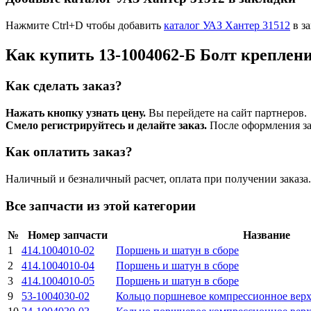
Нажмите Ctrl+D чтобы добавить
каталог УАЗ Хантер 31512
в за
Как купить 13-1004062-Б Болт крепле
Как сделать заказ?
Нажать кнопку узнать цену.
Вы перейдете на сайт партнеров.
Смело регистрируйтесь и делайте заказ.
После оформления зая
Как оплатить заказ?
Наличный и безналичный расчет, оплата при получении заказа.
Все запчасти из этой категории
№
Номер запчасти
Название
1
414.1004010-02
Поршень и шатун в сборе
2
414.1004010-04
Поршень и шатун в сборе
3
414.1004010-05
Поршень и шатун в сборе
9
53-1004030-02
Кольцо поршневое компрессионное верх