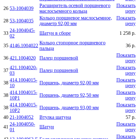
Расширитель осевой поршневого
Показать
26
53-1004039
маслосъемного кольца
цену
Кольцо поршневое маслосъемное,
Показать
28
53-1004035
диаметр 92,00 мм
цену
24-1004045-
33
Шатун в сборе
1 258 р.
02
Кольцо стопорное поршневого
35
4146.1004022
36 р.
пальца
Показать
36
421.1004020
Палец поршневой
цену
421.1004020-
Показать
37
Палец поршневой
03
цену
414.1004015-
Показать
38
Поршень, диаметр 92,00 мм
10
цену
414.1004015-
Показать
38
Поршень, диаметр 92,50 мм
10Р1
цену
414.1004015-
Показать
38
Поршень, диаметр 93,00 мм
10Р2
цену
40
21-1004052
Втулка шатуна
57 р.
24-1004050-
Показать
41
Шатун
01
цену
Показать