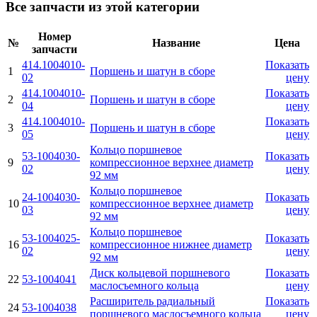
Все запчасти из этой категории
Номер
№
Название
Цена
запчасти
414.1004010-
Показать
1
Поршень и шатун в сборе
02
цену
414.1004010-
Показать
2
Поршень и шатун в сборе
04
цену
414.1004010-
Показать
3
Поршень и шатун в сборе
05
цену
Кольцо поршневое
53-1004030-
Показать
9
компрессионное верхнее диаметр
02
цену
92 мм
Кольцо поршневое
24-1004030-
Показать
10
компрессионное верхнее диаметр
03
цену
92 мм
Кольцо поршневое
53-1004025-
Показать
16
компрессионное нижнее диаметр
02
цену
92 мм
Диск кольцевой поршневого
Показать
22
53-1004041
маслосъемного кольца
цену
Расширитель радиальный
Показать
24
53-1004038
поршневого маслосъемного кольца
цену