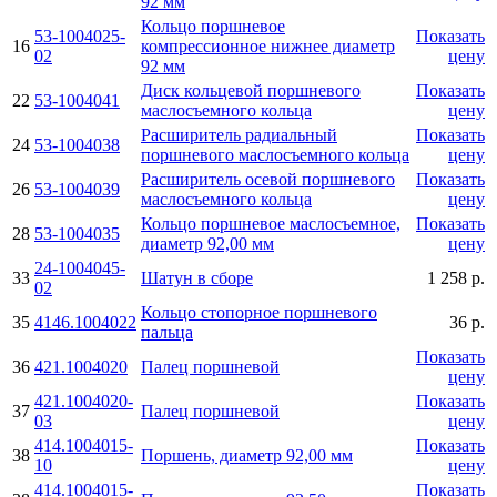
92 мм
Кольцо поршневое
53-1004025-
Показать
16
компрессионное нижнее диаметр
02
цену
92 мм
Диск кольцевой поршневого
Показать
22
53-1004041
маслосъемного кольца
цену
Расширитель радиальный
Показать
24
53-1004038
поршневого маслосъемного кольца
цену
Расширитель осевой поршневого
Показать
26
53-1004039
маслосъемного кольца
цену
Кольцо поршневое маслосъемное,
Показать
28
53-1004035
диаметр 92,00 мм
цену
24-1004045-
33
Шатун в сборе
1 258 р.
02
Кольцо стопорное поршневого
35
4146.1004022
36 р.
пальца
Показать
36
421.1004020
Палец поршневой
цену
421.1004020-
Показать
37
Палец поршневой
03
цену
414.1004015-
Показать
38
Поршень, диаметр 92,00 мм
10
цену
414.1004015-
Показать