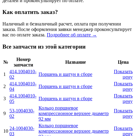
деталей и проконсультирует по оплате.
Как оплатить заказ?
Наличный и безналичный расчет, оплата при получении
заказа. После оформления заявки менеджер проконсультирует
вас по оплате заказа.
Подробнее об оплате →
Все запчасти из этой категории
Номер
№
Название
Цена
запчасти
414.1004010-
Показать
1
Поршень и шатун в сборе
02
цену
414.1004010-
Показать
2
Поршень и шатун в сборе
04
цену
414.1004010-
Показать
3
Поршень и шатун в сборе
05
цену
Кольцо поршневое
53-1004030-
Показать
9
компрессионное верхнее диаметр
02
цену
92 мм
Кольцо поршневое
24-1004030-
Показать
10
компрессионное верхнее диаметр
03
цену