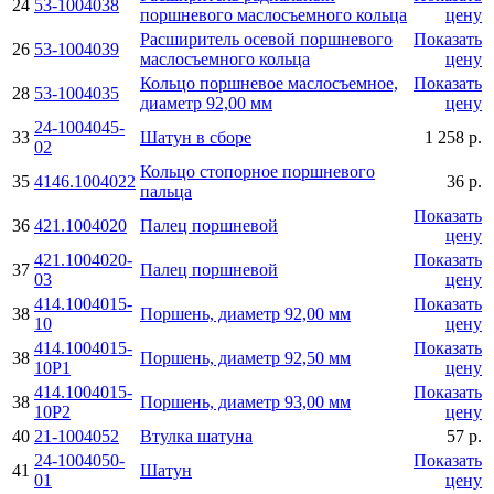
24
53-1004038
поршневого маслосъемного кольца
цену
Расширитель осевой поршневого
Показать
26
53-1004039
маслосъемного кольца
цену
Кольцо поршневое маслосъемное,
Показать
28
53-1004035
диаметр 92,00 мм
цену
24-1004045-
33
Шатун в сборе
1 258 р.
02
Кольцо стопорное поршневого
35
4146.1004022
36 р.
пальца
Показать
36
421.1004020
Палец поршневой
цену
421.1004020-
Показать
37
Палец поршневой
03
цену
414.1004015-
Показать
38
Поршень, диаметр 92,00 мм
10
цену
414.1004015-
Показать
38
Поршень, диаметр 92,50 мм
10Р1
цену
414.1004015-
Показать
38
Поршень, диаметр 93,00 мм
10Р2
цену
40
21-1004052
Втулка шатуна
57 р.
24-1004050-
Показать
41
Шатун
01
цену