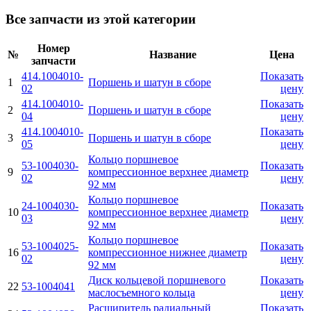
Все запчасти из этой категории
Номер
№
Название
Цена
запчасти
414.1004010-
Показать
1
Поршень и шатун в сборе
02
цену
414.1004010-
Показать
2
Поршень и шатун в сборе
04
цену
414.1004010-
Показать
3
Поршень и шатун в сборе
05
цену
Кольцо поршневое
53-1004030-
Показать
9
компрессионное верхнее диаметр
02
цену
92 мм
Кольцо поршневое
24-1004030-
Показать
10
компрессионное верхнее диаметр
03
цену
92 мм
Кольцо поршневое
53-1004025-
Показать
16
компрессионное нижнее диаметр
02
цену
92 мм
Диск кольцевой поршневого
Показать
22
53-1004041
маслосъемного кольца
цену
Расширитель радиальный
Показать