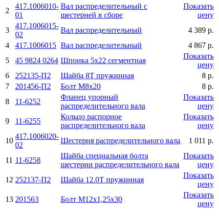
417.1006010-
Вал распределительный с
Показать
2
01
шестерней в сборе
цену
417.1006015-
3
Вал распределительный
4 389 р.
02
4
417.1006015
Вал распределительный
4 867 р.
Показать
5
45 9824 0264
Шпонка 5x22 сегментная
цену
6
252135-П2
Шайба 8Т пружинная
8 р.
7
201456-П2
Болт M8x20
8 р.
Фланец упорный
Показать
8
11-6252
распределительного вала
цену
Кольцо распорное
Показать
9
11-6255
распределительного вала
цену
417.1006020-
10
Шестерня распределительного вала
1 011 р.
02
Шайба специальная болта
Показать
11
11-6258
шестерни распределительного вала
цену
Показать
12
252137-П2
Шайба 12.0Т пружинная
цену
Показать
13
201563
Болт M12x1,25x30
цену