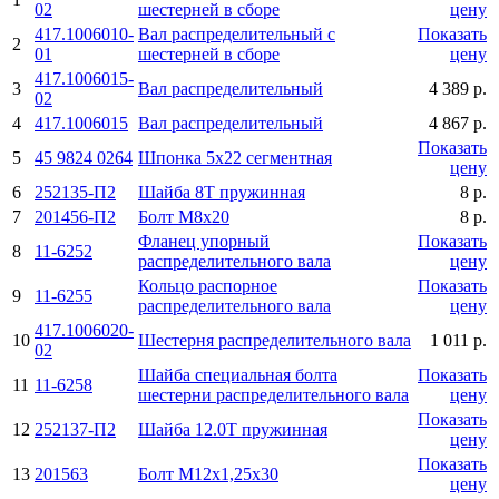
02
шестерней в сборе
цену
417.1006010-
Вал распределительный с
Показать
2
01
шестерней в сборе
цену
417.1006015-
3
Вал распределительный
4 389 р.
02
4
417.1006015
Вал распределительный
4 867 р.
Показать
5
45 9824 0264
Шпонка 5x22 сегментная
цену
6
252135-П2
Шайба 8Т пружинная
8 р.
7
201456-П2
Болт M8x20
8 р.
Фланец упорный
Показать
8
11-6252
распределительного вала
цену
Кольцо распорное
Показать
9
11-6255
распределительного вала
цену
417.1006020-
10
Шестерня распределительного вала
1 011 р.
02
Шайба специальная болта
Показать
11
11-6258
шестерни распределительного вала
цену
Показать
12
252137-П2
Шайба 12.0Т пружинная
цену
Показать
13
201563
Болт M12x1,25x30
цену