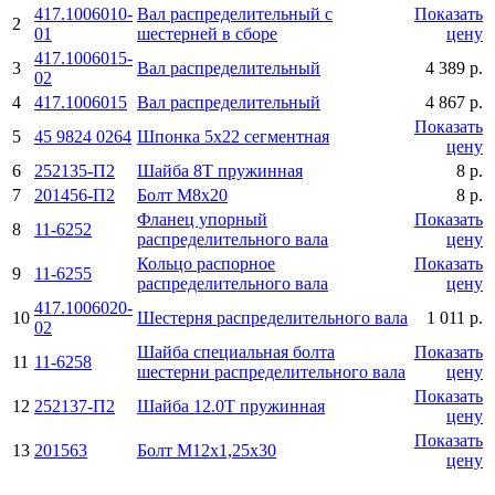
417.1006010-
Вал распределительный с
Показать
2
01
шестерней в сборе
цену
417.1006015-
3
Вал распределительный
4 389 р.
02
4
417.1006015
Вал распределительный
4 867 р.
Показать
5
45 9824 0264
Шпонка 5x22 сегментная
цену
6
252135-П2
Шайба 8Т пружинная
8 р.
7
201456-П2
Болт M8x20
8 р.
Фланец упорный
Показать
8
11-6252
распределительного вала
цену
Кольцо распорное
Показать
9
11-6255
распределительного вала
цену
417.1006020-
10
Шестерня распределительного вала
1 011 р.
02
Шайба специальная болта
Показать
11
11-6258
шестерни распределительного вала
цену
Показать
12
252137-П2
Шайба 12.0Т пружинная
цену
Показать
13
201563
Болт M12x1,25x30
цену