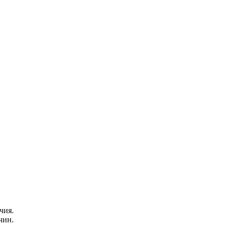
чия.
чин.