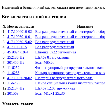
Наличный и безналичный расчет, оплата при получении заказа.
Все запчасти из этой категории
№
Номер запчасти
Название
1
417.1006010-02
Вал распределительный с шестерней в сбо
2
417.1006010-01
Вал распределительный с шестерней в сбо
3
417.1006015-02
Вал распределительный
4
417.1006015
Вал распределительный
5
45 9824 0264
Шпонка 5x22 сегментная
6
252135-П2
Шайба 8Т пружинная
7
201456-П2
Болт M8x20
8
11-6252
Фланец упорный распределительного вала
9
11-6255
Кольцо распорное распределительного вал
10
417.1006020-02
Шестерня распределительного вала
11
11-6258
Шайба специальная болта шестерни распре
12
252137-П2
Шайба 12.0Т пружинная
13
201563
Болт M12x1,25x30
Узнать цену