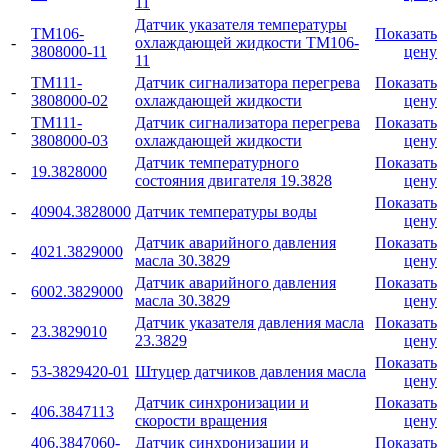
11
Датчик указателя температуры
ТМ106-
Показать
-
охлаждающей жидкости ТМ106-
3808000-11
цену
11
ТМ111-
Датчик сигнализатора перегрева
Показать
-
3808000-02
охлаждающей жидкости
цену
ТМ111-
Датчик сигнализатора перегрева
Показать
-
3808000-03
охлаждающей жидкости
цену
Датчик температурного
Показать
-
19.3828000
состояния двигателя 19.3828
цену
Показать
-
40904.3828000
Датчик температуры воды
цену
Датчик аварийного давления
Показать
-
4021.3829000
масла 30.3829
цену
Датчик аварийного давления
Показать
-
6002.3829000
масла 30.3829
цену
Датчик указателя давления масла
Показать
-
23.3829010
23.3829
цену
Показать
-
53-3829420-01
Штуцер датчиков давления масла
цену
Датчик синхронизации и
Показать
-
406.3847113
скорости вращения
цену
406.3847060-
Датчик синхронизации и
Показать