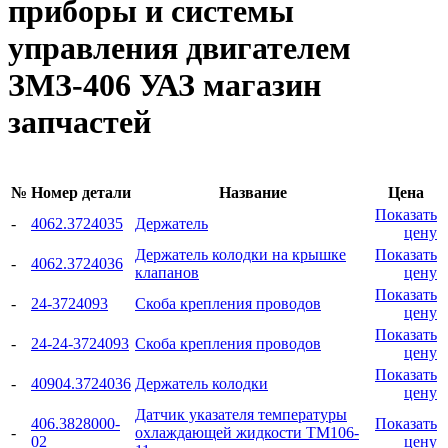
приборы и системы
управления двигателем
ЗМЗ-406 УАЗ магазин
запчастей
№
Номер детали
Название
Цена
Показать
-
4062.3724035
Держатель
цену
Держатель колодки на крышке
Показать
-
4062.3724036
клапанов
цену
Показать
-
24-3724093
Скоба крепления проводов
цену
Показать
-
24-24-3724093
Скоба крепления проводов
цену
Показать
-
40904.3724036
Держатель колодки
цену
Датчик указателя температуры
406.3828000-
Показать
-
охлаждающей жидкости ТМ106-
02
цену