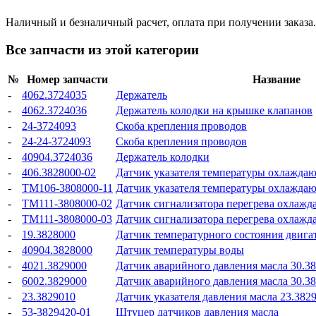
Наличный и безналичный расчет, оплата при получении заказа.
Все запчасти из этой категории
№
Номер запчасти
Название
-
4062.3724035
Держатель
-
4062.3724036
Держатель колодки на крышке клапанов
-
24-3724093
Скоба крепления проводов
-
24-24-3724093
Скоба крепления проводов
-
40904.3724036
Держатель колодки
-
406.3828000-02
Датчик указателя температуры охлажда
-
ТМ106-3808000-11
Датчик указателя температуры охлажда
-
ТМ111-3808000-02
Датчик сигнализатора перегрева охлаж
-
ТМ111-3808000-03
Датчик сигнализатора перегрева охлаж
-
19.3828000
Датчик температурного состояния двигат
-
40904.3828000
Датчик температуры воды
-
4021.3829000
Датчик аварийного давления масла 30.3
-
6002.3829000
Датчик аварийного давления масла 30.3
-
23.3829010
Датчик указателя давления масла 23.382
-
53-3829420-01
Штуцер датчиков давления масла