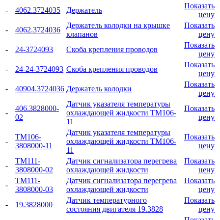
Показать
-
4062.3724035
Держатель
цену
Держатель колодки на крышке
Показать
-
4062.3724036
клапанов
цену
Показать
-
24-3724093
Скоба крепления проводов
цену
Показать
-
24-24-3724093
Скоба крепления проводов
цену
Показать
-
40904.3724036
Держатель колодки
цену
Датчик указателя температуры
406.3828000-
Показать
-
охлаждающей жидкости ТМ106-
02
цену
11
Датчик указателя температуры
ТМ106-
Показать
-
охлаждающей жидкости ТМ106-
3808000-11
цену
11
ТМ111-
Датчик сигнализатора перегрева
Показать
-
3808000-02
охлаждающей жидкости
цену
ТМ111-
Датчик сигнализатора перегрева
Показать
-
3808000-03
охлаждающей жидкости
цену
Датчик температурного
Показать
-
19.3828000
состояния двигателя 19.3828
цену
Показать