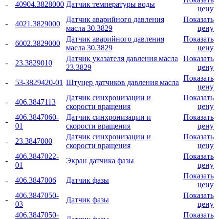
-
40904.3828000
Датчик температуры воды
цену
Датчик аварийного давления
Показать
-
4021.3829000
масла 30.3829
цену
Датчик аварийного давления
Показать
-
6002.3829000
масла 30.3829
цену
Датчик указателя давления масла
Показать
-
23.3829010
23.3829
цену
Показать
-
53-3829420-01
Штуцер датчиков давления масла
цену
Датчик синхронизации и
Показать
-
406.3847113
скорости вращения
цену
406.3847060-
Датчик синхронизации и
Показать
-
01
скорости вращения
цену
Датчик синхронизации и
Показать
-
23.3847000
скорости вращения
цену
406.3847022-
Показать
-
Экран датчика фазы
01
цену
Показать
-
406.3847006
Датчик фазы
цену
406.3847050-
Показать
-
Датчик фазы
03
цену
406.3847050-
Показать