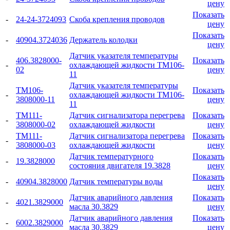
цену
Показать
-
24-24-3724093
Скоба крепления проводов
цену
Показать
-
40904.3724036
Держатель колодки
цену
Датчик указателя температуры
406.3828000-
Показать
-
охлаждающей жидкости ТМ106-
02
цену
11
Датчик указателя температуры
ТМ106-
Показать
-
охлаждающей жидкости ТМ106-
3808000-11
цену
11
ТМ111-
Датчик сигнализатора перегрева
Показать
-
3808000-02
охлаждающей жидкости
цену
ТМ111-
Датчик сигнализатора перегрева
Показать
-
3808000-03
охлаждающей жидкости
цену
Датчик температурного
Показать
-
19.3828000
состояния двигателя 19.3828
цену
Показать
-
40904.3828000
Датчик температуры воды
цену
Датчик аварийного давления
Показать
-
4021.3829000
масла 30.3829
цену
Датчик аварийного давления
Показать
-
6002.3829000
масла 30.3829
цену