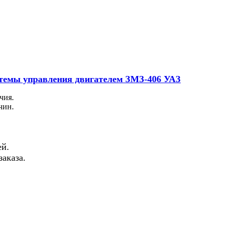
темы управления двигателем ЗМЗ-406 УАЗ
чия.
чин.
й.
аказа.