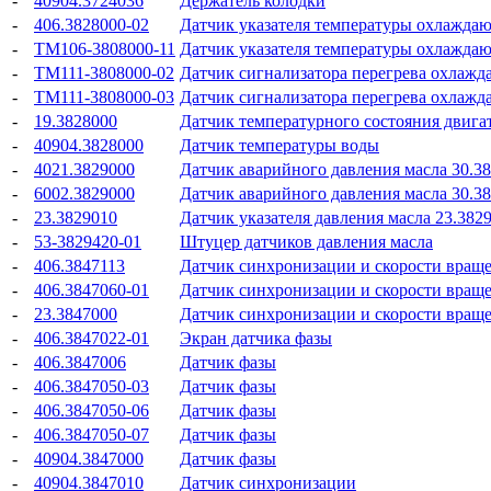
-
40904.3724036
Держатель колодки
-
406.3828000-02
Датчик указателя температуры охлажда
-
ТМ106-3808000-11
Датчик указателя температуры охлажда
-
ТМ111-3808000-02
Датчик сигнализатора перегрева охлаж
-
ТМ111-3808000-03
Датчик сигнализатора перегрева охлаж
-
19.3828000
Датчик температурного состояния двигат
-
40904.3828000
Датчик температуры воды
-
4021.3829000
Датчик аварийного давления масла 30.3
-
6002.3829000
Датчик аварийного давления масла 30.3
-
23.3829010
Датчик указателя давления масла 23.382
-
53-3829420-01
Штуцер датчиков давления масла
-
406.3847113
Датчик синхронизации и скорости вращ
-
406.3847060-01
Датчик синхронизации и скорости вращ
-
23.3847000
Датчик синхронизации и скорости вращ
-
406.3847022-01
Экран датчика фазы
-
406.3847006
Датчик фазы
-
406.3847050-03
Датчик фазы
-
406.3847050-06
Датчик фазы
-
406.3847050-07
Датчик фазы
-
40904.3847000
Датчик фазы
-
40904.3847010
Датчик синхронизации