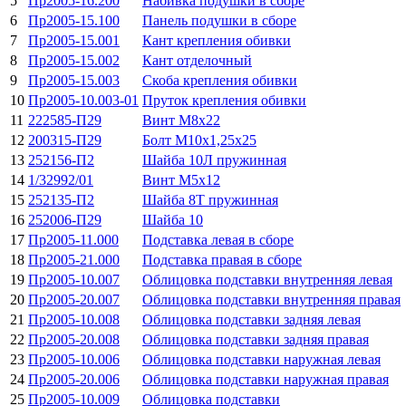
5
Пр2005-16.200
Набивка подушки в сборе
6
Пр2005-15.100
Панель подушки в сборе
7
Пр2005-15.001
Кант крепления обивки
8
Пр2005-15.002
Кант отделочный
9
Пр2005-15.003
Скоба крепления обивки
10
Пр2005-10.003-01
Пруток крепления обивки
11
222585-П29
Винт М8х22
12
200315-П29
Болт М10х1,25х25
13
252156-П2
Шайба 10Л пружинная
14
1/32992/01
Винт М5х12
15
252135-П2
Шайба 8Т пружинная
16
252006-П29
Шайба 10
17
Пр2005-11.000
Подставка левая в сборе
18
Пр2005-21.000
Подставка правая в сборе
19
Пр2005-10.007
Облицовка подставки внутренняя левая
20
Пр2005-20.007
Облицовка подставки внутренняя правая
21
Пр2005-10.008
Облицовка подставки задняя левая
22
Пр2005-20.008
Облицовка подставки задняя правая
23
Пр2005-10.006
Облицовка подставки наружная левая
24
Пр2005-20.006
Облицовка подставки наружная правая
25
Пр2005-10.009
Облицовка подставки