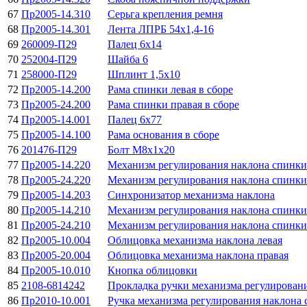
67
Пр2005-14.310
Серьга крепления ремня
68
Пр2005-14.301
Лента ЛПРБ 54х1,4-16
69
260009-П29
Палец 6х14
70
252004-П29
Шайба 6
71
258000-П29
Шплинт 1,5х10
72
Пр2005-14.200
Рама спинки левая в сборе
73
Пр2005-24.200
Рама спинки правая в сборе
74
Пр2005-14.001
Палец 6x77
75
Пр2005-14.100
Рама основания в сборе
76
201476-П29
Болт M8x1x20
77
Пр2005-14.220
Механизм регулирования наклона спинк
78
Пр2005-24.220
Механизм регулирования наклона спинки
79
Пр2005-14.203
Синхронизатор механизма наклона
80
Пр2005-14.210
Механизм регулирования наклона спинки
81
Пр2005-24.210
Механизм регулирования наклона спинки
82
Пр2005-10.004
Облицовка механизма наклона левая
83
Пр2005-20.004
Облицовка механизма наклона правая
84
Пр2005-10.010
Кнопка облицовки
85
2108-6814242
Прокладка ручки механизма регулирован
86
Пр2010-10.001
Ручка механизма регулирования наклона