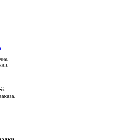
)
чия.
чин.
й.
аказа.
ладки