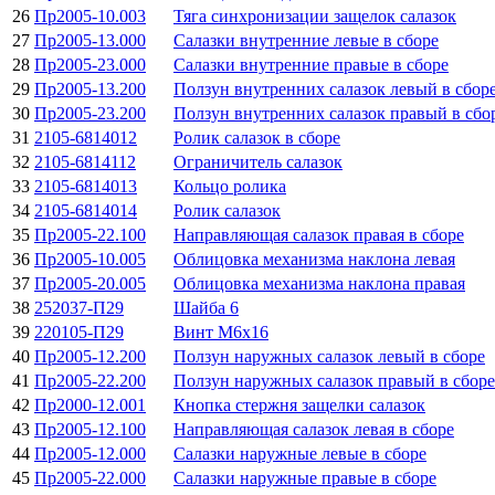
26
Пр2005-10.003
Тяга синхронизации защелок салазок
27
Пр2005-13.000
Салазки внутренние левые в сборе
28
Пр2005-23.000
Салазки внутренние правые в сборе
29
Пр2005-13.200
Ползун внутренних салазок левый в сбор
30
Пр2005-23.200
Ползун внутренних салазок правый в сбо
31
2105-6814012
Ролик салазок в сборе
32
2105-6814112
Ограничитель салазок
33
2105-6814013
Кольцо ролика
34
2105-6814014
Ролик салазок
35
Пр2005-22.100
Направляющая салазок правая в сборе
36
Пр2005-10.005
Облицовка механизма наклона левая
37
Пр2005-20.005
Облицовка механизма наклона правая
38
252037-П29
Шайба 6
39
220105-П29
Винт М6х16
40
Пр2005-12.200
Ползун наружных салазок левый в сборе
41
Пр2005-22.200
Ползун наружных салазок правый в сборе
42
Пр2000-12.001
Кнопка стержня защелки салазок
43
Пр2005-12.100
Направляющая салазок левая в сборе
44
Пр2005-12.000
Салазки наружные левые в сборе
45
Пр2005-22.000
Салазки наружные правые в сборе