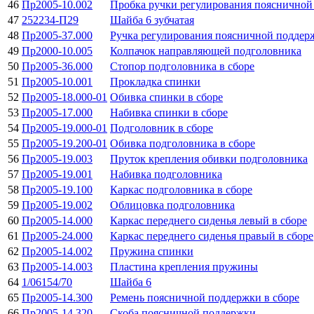
46
Пр2005-10.002
Пробка ручки регулирования поясничной
47
252234-П29
Шайба 6 зубчатая
48
Пр2005-37.000
Ручка регулирования поясничной поддерж
49
Пр2000-10.005
Колпачок направляющей подголовника
50
Пр2005-36.000
Стопор подголовника в сборе
51
Пр2005-10.001
Прокладка спинки
52
Пр2005-18.000-01
Обивка спинки в сборе
53
Пр2005-17.000
Набивка спинки в сборе
54
Пр2005-19.000-01
Подголовник в сборе
55
Пр2005-19.200-01
Обивка подголовника в сборе
56
Пр2005-19.003
Пруток крепления обивки подголовника
57
Пр2005-19.001
Набивка подголовника
58
Пр2005-19.100
Каркас подголовника в сборе
59
Пр2005-19.002
Облицовка подголовника
60
Пр2005-14.000
Каркас переднего сиденья левый в сборе
61
Пр2005-24.000
Каркас переднего сиденья правый в сборе
62
Пр2005-14.002
Пружина спинки
63
Пр2005-14.003
Пластина крепления пружины
64
1/06154/70
Шайба 6
65
Пр2005-14.300
Ремень поясничной поддержки в сборе
66
Пр2005-14.320
Скоба поясничной поддержки