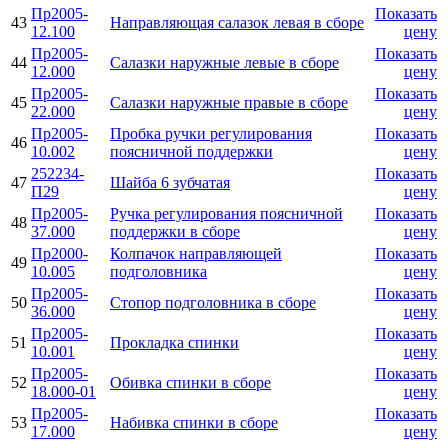
Пр2005-
Показать
43
Направляющая салазок левая в сборе
12.100
цену
Пр2005-
Показать
44
Салазки наружные левые в сборе
12.000
цену
Пр2005-
Показать
45
Салазки наружные правые в сборе
22.000
цену
Пр2005-
Пробка ручки регулирования
Показать
46
10.002
поясничной поддержки
цену
252234-
Показать
47
Шайба 6 зубчатая
П29
цену
Пр2005-
Ручка регулирования поясничной
Показать
48
37.000
поддержки в сборе
цену
Пр2000-
Колпачок направляющей
Показать
49
10.005
подголовника
цену
Пр2005-
Показать
50
Стопор подголовника в сборе
36.000
цену
Пр2005-
Показать
51
Прокладка спинки
10.001
цену
Пр2005-
Показать
52
Обивка спинки в сборе
18.000-01
цену
Пр2005-
Показать
53
Набивка спинки в сборе
17.000
цену