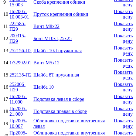
9
Скоба крепления обивки
15.003
цену
Пр2005-
Показать
10
Пруток крепления обивки
10.003-01
цену
222585-
Показать
11
Винт М8х22
П29
цену
200315-
Показать
12
Болт М10х1,25х25
П29
цену
Показать
13
252156-П2
Шайба 10Л пружинная
цену
Показать
14
1/32992/01
Винт М5х12
цену
Показать
15
252135-П2
Шайба 8Т пружинная
цену
252006-
Показать
16
Шайба 10
П29
цену
Пр2005-
Показать
17
Подставка левая в сборе
11.000
цену
Пр2005-
Показать
18
Подставка правая в сборе
21.000
цену
Пр2005-
Облицовка подставки внутренняя
Показать
19
10.007
левая
цену
Пр2005-
Облицовка подставки внутренняя
Показать
20