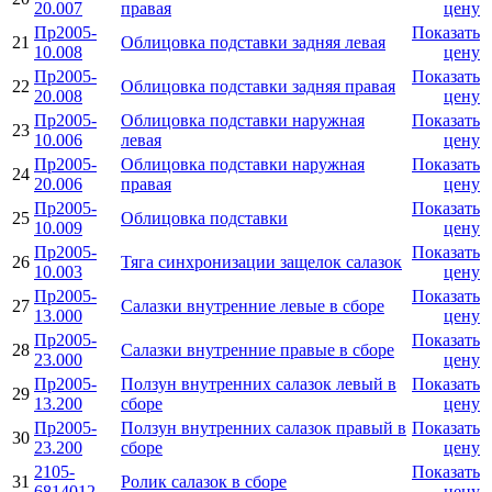
20.007
правая
цену
Пр2005-
Показать
21
Облицовка подставки задняя левая
10.008
цену
Пр2005-
Показать
22
Облицовка подставки задняя правая
20.008
цену
Пр2005-
Облицовка подставки наружная
Показать
23
10.006
левая
цену
Пр2005-
Облицовка подставки наружная
Показать
24
20.006
правая
цену
Пр2005-
Показать
25
Облицовка подставки
10.009
цену
Пр2005-
Показать
26
Тяга синхронизации защелок салазок
10.003
цену
Пр2005-
Показать
27
Салазки внутренние левые в сборе
13.000
цену
Пр2005-
Показать
28
Салазки внутренние правые в сборе
23.000
цену
Пр2005-
Ползун внутренних салазок левый в
Показать
29
13.200
сборе
цену
Пр2005-
Ползун внутренних салазок правый в
Показать
30
23.200
сборе
цену
2105-
Показать
31
Ролик салазок в сборе
6814012
цену