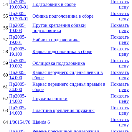
Пр2005-
Показать
54
Подголовник в сборе
19.000-01
цену
Пр2005-
Показать
55
Обивка подголовника в сборе
19.200-01
цену
Пр2005-
Пруток крепления обивки
Показать
56
19.003
подголовника
цену
Пр2005-
Показать
57
Набивка подголовника
19.001
цену
Пр2005-
Показать
58
Каркас подголовника в сборе
19.100
цену
Пр2005-
Показать
59
Облицовка подголовника
19.002
цену
Пр2005-
Каркас переднего сиденья левый в
Показать
60
14.000
сборе
цену
Пр2005-
Каркас переднего сиденья правый в
Показать
61
24.000
сборе
цену
Пр2005-
Показать
62
Пружина спинки
14.002
цену
Пр2005-
Показать
63
Пластина крепления пружины
14.003
цену
Показать
64
1/06154/70
Шайба 6
цену
Пр2005-
Ремень поясничной поддержки в
Показать