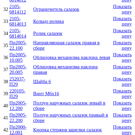
2105-
Показать
32
Ограничитель салазок
6814112
цену
2105-
Показать
33
Кольцо ролика
6814013
цену
2105-
Показать
34
Ролик салазок
6814014
цену
Пр2005-
Направляющая салазок правая в
Показать
35
22.100
сборе
цену
Пр2005-
Показать
36
Облицовка механизма наклона левая
10.005
цену
Пр2005-
Облицовка механизма наклона
Показать
37
20.005
правая
цену
252037-
Показать
38
Шайба 6
П29
цену
220105-
Показать
39
Винт М6х16
П29
цену
Пр2005-
Ползун наружных салазок левый в
Показать
40
12.200
сборе
цену
Пр2005-
Ползун наружных салазок правый в
Показать
41
22.200
сборе
цену
Пр2000-
Показать
42
Кнопка стержня защелки салазок
12.001
цену