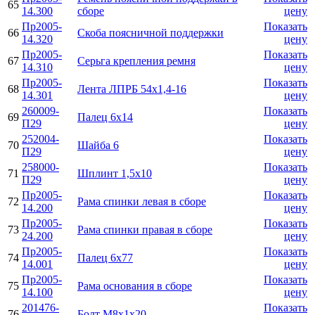
65
14.300
сборе
цену
Пр2005-
Показать
66
Скоба поясничной поддержки
14.320
цену
Пр2005-
Показать
67
Серьга крепления ремня
14.310
цену
Пр2005-
Показать
68
Лента ЛПРБ 54х1,4-16
14.301
цену
260009-
Показать
69
Палец 6х14
П29
цену
252004-
Показать
70
Шайба 6
П29
цену
258000-
Показать
71
Шплинт 1,5х10
П29
цену
Пр2005-
Показать
72
Рама спинки левая в сборе
14.200
цену
Пр2005-
Показать
73
Рама спинки правая в сборе
24.200
цену
Пр2005-
Показать
74
Палец 6x77
14.001
цену
Пр2005-
Показать
75
Рама основания в сборе
14.100
цену
201476-
Показать
76
Болт M8x1x20