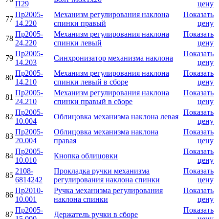
П29
цену
Пр2005-
Механизм регулирования наклона
Показать
77
14.220
спинки правый
цену
Пр2005-
Механизм регулирования наклона
Показать
78
24.220
спинки левый
цену
Пр2005-
Показать
79
Синхронизатор механизма наклона
14.203
цену
Пр2005-
Механизм регулирования наклона
Показать
80
14.210
спинки левый в сборе
цену
Пр2005-
Механизм регулирования наклона
Показать
81
24.210
спинки правый в сборе
цену
Пр2005-
Показать
82
Облицовка механизма наклона левая
10.004
цену
Пр2005-
Облицовка механизма наклона
Показать
83
20.004
правая
цену
Пр2005-
Показать
84
Кнопка облицовки
10.010
цену
2108-
Прокладка ручки механизма
Показать
85
6814242
регулирования наклона спинки
цену
Пр2010-
Ручка механизма регулирования
Показать
86
10.001
наклона спинки
цену
Пр2005-
Показать
87
Держатель ручки в сборе
15.000
цену