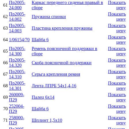
Пр2005-
Каркас переднего сиденья правый в
Показать
61
24.000
сборе
цену
Пр2005-
Показать
62
Пружина спинки
14.002
цену
Пр2005-
Показать
63
Пластина крепления пружины
14.003
цену
Показать
64
1/06154/70
Шайба 6
цену
Пр2005-
Ремень поясничной поддержки в
Показать
65
14.300
сборе
цену
Пр2005-
Показать
66
Скоба поясничной поддержки
14.320
цену
Пр2005-
Показать
67
Серьга крепления ремня
14.310
цену
Пр2005-
Показать
68
Лента ЛПРБ 54х1,4-16
14.301
цену
260009-
Показать
69
Палец 6х14
П29
цену
252004-
Показать
70
Шайба 6
П29
цену
258000-
Показать
71
Шплинт 1,5х10
П29
цену