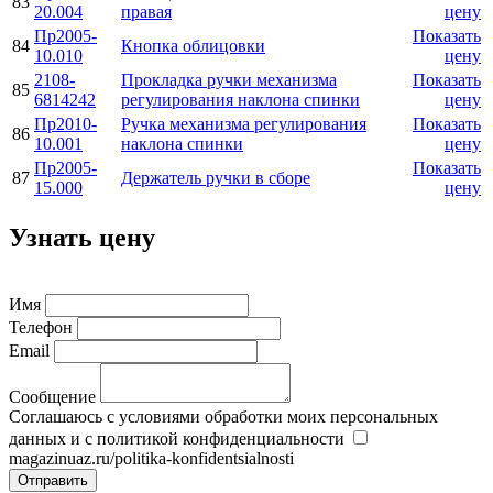
83
20.004
правая
цену
Пр2005-
Показать
84
Кнопка облицовки
10.010
цену
2108-
Прокладка ручки механизма
Показать
85
6814242
регулирования наклона спинки
цену
Пр2010-
Ручка механизма регулирования
Показать
86
10.001
наклона спинки
цену
Пр2005-
Показать
87
Держатель ручки в сборе
15.000
цену
Узнать цену
Имя
Телефон
Email
Сообщение
Соглашаюсь с условиями обработки моих персональных
данных и с политикой конфиденциальности
magazinuaz.ru/politika-konfidentsialnosti
Отправить