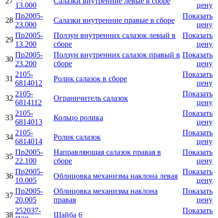
27
Салазки внутренние левые в сборе
13.000
цену
Пр2005-
Показать
28
Салазки внутренние правые в сборе
23.000
цену
Пр2005-
Ползун внутренних салазок левый в
Показать
29
13.200
сборе
цену
Пр2005-
Ползун внутренних салазок правый в
Показать
30
23.200
сборе
цену
2105-
Показать
31
Ролик салазок в сборе
6814012
цену
2105-
Показать
32
Ограничитель салазок
6814112
цену
2105-
Показать
33
Кольцо ролика
6814013
цену
2105-
Показать
34
Ролик салазок
6814014
цену
Пр2005-
Направляющая салазок правая в
Показать
35
22.100
сборе
цену
Пр2005-
Показать
36
Облицовка механизма наклона левая
10.005
цену
Пр2005-
Облицовка механизма наклона
Показать
37
20.005
правая
цену
252037-
Показать
38
Шайба 6