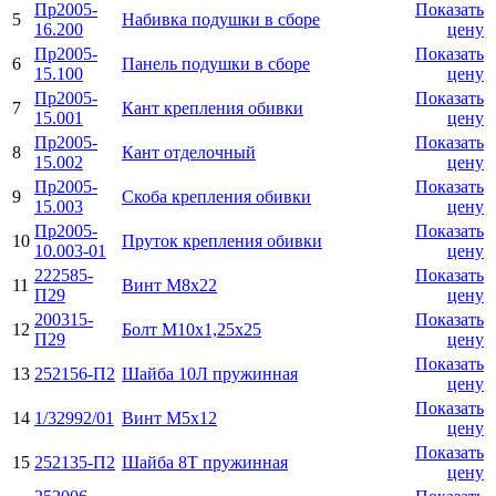
Пр2005-
Показать
5
Набивка подушки в сборе
16.200
цену
Пр2005-
Показать
6
Панель подушки в сборе
15.100
цену
Пр2005-
Показать
7
Кант крепления обивки
15.001
цену
Пр2005-
Показать
8
Кант отделочный
15.002
цену
Пр2005-
Показать
9
Скоба крепления обивки
15.003
цену
Пр2005-
Показать
10
Пруток крепления обивки
10.003-01
цену
222585-
Показать
11
Винт М8х22
П29
цену
200315-
Показать
12
Болт М10х1,25х25
П29
цену
Показать
13
252156-П2
Шайба 10Л пружинная
цену
Показать
14
1/32992/01
Винт М5х12
цену
Показать
15
252135-П2
Шайба 8Т пружинная
цену