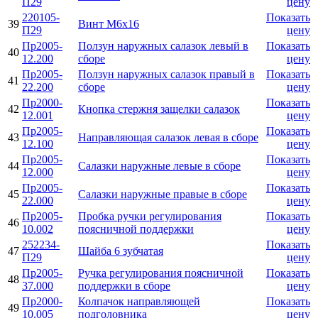
П29
цену
220105-
Показать
39
Винт М6х16
П29
цену
Пр2005-
Ползун наружных салазок левый в
Показать
40
12.200
сборе
цену
Пр2005-
Ползун наружных салазок правый в
Показать
41
22.200
сборе
цену
Пр2000-
Показать
42
Кнопка стержня защелки салазок
12.001
цену
Пр2005-
Показать
43
Направляющая салазок левая в сборе
12.100
цену
Пр2005-
Показать
44
Салазки наружные левые в сборе
12.000
цену
Пр2005-
Показать
45
Салазки наружные правые в сборе
22.000
цену
Пр2005-
Пробка ручки регулирования
Показать
46
10.002
поясничной поддержки
цену
252234-
Показать
47
Шайба 6 зубчатая
П29
цену
Пр2005-
Ручка регулирования поясничной
Показать
48
37.000
поддержки в сборе
цену
Пр2000-
Колпачок направляющей
Показать
49
10.005
подголовника
цену