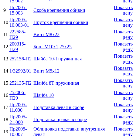
15.002
цену
Пр2005-
Показать
9
Скоба крепления обивки
15.003
цену
Пр2005-
Показать
10
Пруток крепления обивки
10.003-01
цену
222585-
Показать
11
Винт М8х22
П29
цену
200315-
Показать
12
Болт М10х1,25х25
П29
цену
Показать
13
252156-П2
Шайба 10Л пружинная
цену
Показать
14
1/32992/01
Винт М5х12
цену
Показать
15
252135-П2
Шайба 8Т пружинная
цену
252006-
Показать
16
Шайба 10
П29
цену
Пр2005-
Показать
17
Подставка левая в сборе
11.000
цену
Пр2005-
Показать
18
Подставка правая в сборе
21.000
цену
Пр2005-
Облицовка подставки внутренняя
Показать
19
10.007
левая
цену