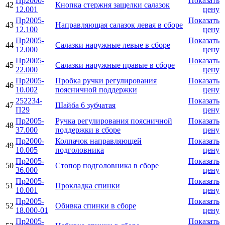
Пр2000-
Показать
42
Кнопка стержня защелки салазок
12.001
цену
Пр2005-
Показать
43
Направляющая салазок левая в сборе
12.100
цену
Пр2005-
Показать
44
Салазки наружные левые в сборе
12.000
цену
Пр2005-
Показать
45
Салазки наружные правые в сборе
22.000
цену
Пр2005-
Пробка ручки регулирования
Показать
46
10.002
поясничной поддержки
цену
252234-
Показать
47
Шайба 6 зубчатая
П29
цену
Пр2005-
Ручка регулирования поясничной
Показать
48
37.000
поддержки в сборе
цену
Пр2000-
Колпачок направляющей
Показать
49
10.005
подголовника
цену
Пр2005-
Показать
50
Стопор подголовника в сборе
36.000
цену
Пр2005-
Показать
51
Прокладка спинки
10.001
цену
Пр2005-
Показать
52
Обивка спинки в сборе
18.000-01
цену
Пр2005-
Показать