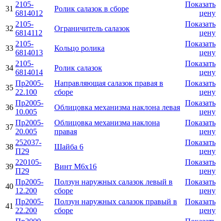
2105-
Показать
31
Ролик салазок в сборе
6814012
цену
2105-
Показать
32
Ограничитель салазок
6814112
цену
2105-
Показать
33
Кольцо ролика
6814013
цену
2105-
Показать
34
Ролик салазок
6814014
цену
Пр2005-
Направляющая салазок правая в
Показать
35
22.100
сборе
цену
Пр2005-
Показать
36
Облицовка механизма наклона левая
10.005
цену
Пр2005-
Облицовка механизма наклона
Показать
37
20.005
правая
цену
252037-
Показать
38
Шайба 6
П29
цену
220105-
Показать
39
Винт М6х16
П29
цену
Пр2005-
Ползун наружных салазок левый в
Показать
40
12.200
сборе
цену
Пр2005-
Ползун наружных салазок правый в
Показать
41
22.200
сборе
цену