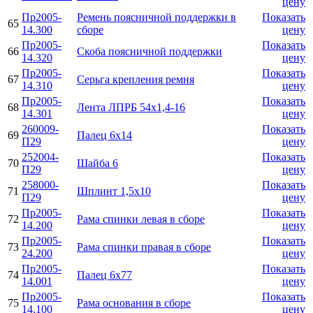
цену
Пр2005-
Ремень поясничной поддержки в
Показать
65
14.300
сборе
цену
Пр2005-
Показать
66
Скоба поясничной поддержки
14.320
цену
Пр2005-
Показать
67
Серьга крепления ремня
14.310
цену
Пр2005-
Показать
68
Лента ЛПРБ 54х1,4-16
14.301
цену
260009-
Показать
69
Палец 6х14
П29
цену
252004-
Показать
70
Шайба 6
П29
цену
258000-
Показать
71
Шплинт 1,5х10
П29
цену
Пр2005-
Показать
72
Рама спинки левая в сборе
14.200
цену
Пр2005-
Показать
73
Рама спинки правая в сборе
24.200
цену
Пр2005-
Показать
74
Палец 6x77
14.001
цену
Пр2005-
Показать
75
Рама основания в сборе
14.100
цену