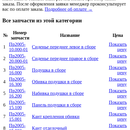
заказа. После оформления заявки менеджер проконсультирует
вас по оплате заказа.
Подробнее об оплате →
Все запчасти из этой категории
Номер
№
Название
Цена
запчасти
Пр2005-
Показать
1
Сиденье переднее левое в сборе
10.000-01
цену
Пр2005-
Показать
2
Сиденье переднее правое в сборе
20.000-01
цену
Пр2005-
Показать
3
Подушка в сборе
16.000
цену
Пр2005-
Показать
4
Обивка подушки в сборе
16.300
цену
Пр2005-
Показать
5
Набивка подушки в сборе
16.200
цену
Пр2005-
Показать
6
Панель подушки в сборе
15.100
цену
Пр2005-
Показать
7
Кант крепления обивки
15.001
цену
Пр2005-
Показать
8
Кант отделочный