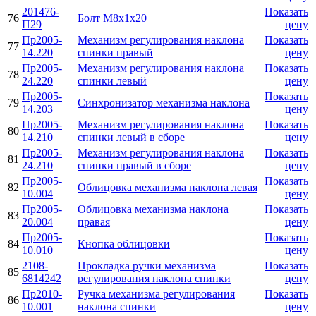
201476-
Показать
76
Болт M8x1x20
П29
цену
Пр2005-
Механизм регулирования наклона
Показать
77
14.220
спинки правый
цену
Пр2005-
Механизм регулирования наклона
Показать
78
24.220
спинки левый
цену
Пр2005-
Показать
79
Синхронизатор механизма наклона
14.203
цену
Пр2005-
Механизм регулирования наклона
Показать
80
14.210
спинки левый в сборе
цену
Пр2005-
Механизм регулирования наклона
Показать
81
24.210
спинки правый в сборе
цену
Пр2005-
Показать
82
Облицовка механизма наклона левая
10.004
цену
Пр2005-
Облицовка механизма наклона
Показать
83
20.004
правая
цену
Пр2005-
Показать
84
Кнопка облицовки
10.010
цену
2108-
Прокладка ручки механизма
Показать
85
6814242
регулирования наклона спинки
цену
Пр2010-
Ручка механизма регулирования
Показать
86
10.001
наклона спинки
цену