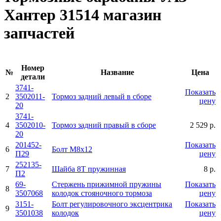
Хантер 31514 магазин
запчастей
Номер
№
Название
Цена
детали
3741-
Показать
2
3502011-
Тормоз задний левый в сборе
цену
20
3741-
4
3502010-
Тормоз задний правый в сборе
2 529 р.
20
201452-
Показать
6
Болт М8х12
П29
цену
252135-
7
Шайба 8Т пружинная
8 р.
П2
69-
Стержень прижимной пружины
Показать
8
3507068
колодок стояночного тормоза
цену
3151-
Болт регулировочного эксцентрика
Показать
9
3501038
колодок
цену