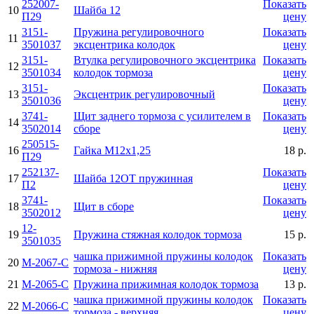
252007-
Показать
10
Шайба 12
П29
цену
3151-
Пружина регулировочного
Показать
11
3501037
эксцентрика колодок
цену
3151-
Втулка регулировочного эксцентрика
Показать
12
3501034
колодок тормоза
цену
3151-
Показать
13
Эксцентрик регулировочный
3501036
цену
3741-
Щит заднего тормоза с усилителем в
Показать
14
3502014
сборе
цену
250515-
16
Гайка М12х1,25
18 р.
П29
252137-
Показать
17
Шайба 12ОТ пружинная
П2
цену
3741-
Показать
18
Щит в сборе
3502012
цену
12-
19
Пружина стяжная колодок тормоза
15 р.
3501035
чашка прижимной пружины колодок
Показать
20
М-2067-С
тормоза - нижняя
цену
21
М-2065-С
Пружина прижимная колодок тормоза
13 р.
чашка прижимной пружины колодок
Показать
22
М-2066-С
тормоза - верхняя
цену