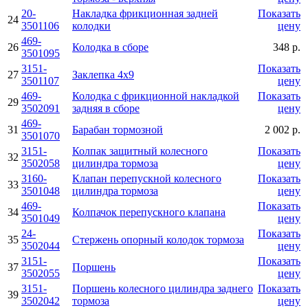
20-
Накладка фрикционная задней
Показать
24
3501106
колодки
цену
469-
26
Колодка в сборе
348 р.
3501095
3151-
Показать
27
Заклепка 4х9
3501107
цену
469-
Колодка с фрикционной накладкой
Показать
29
3502091
задняя в сборе
цену
469-
31
Барабан тормозной
2 002 р.
3501070
3151-
Колпак защитный колесного
Показать
32
3502058
цилиндра тормоза
цену
3160-
Клапан перепускной колесного
Показать
33
3501048
цилиндра тормоза
цену
469-
Показать
34
Колпачок перепускного клапана
3501049
цену
24-
Показать
35
Стержень опорный колодок тормоза
3502044
цену
3151-
Показать
37
Поршень
3502055
цену
3151-
Поршень колесного цилиндра заднего
Показать
39
3502042
тормоза
цену