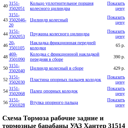
3151-
Кольцо уплотнительное поршня
Показать
40
3502051
колесного цилиндра
цену
3151-
Показать
43
3502046-
Цилиндр колесный
цену
20
3151-
Показать
44
Пружина колесного цилиндра
3502053
цену
20-
Накладка фрикционная передней
46
65 р.
3501105
колодки
469-
Колодка с фрикционной накладкой
48
390 р.
3501090
передняя в сборе
3151-
50
Цилиндр колесный в сборе
429 р.
3502040
3151-
Показать
52
Пластина опорных пальцев колодок
3502030
цену
3151-
Показать
54
Палец опорных колодок
3502068
цену
3151-
Показать
56
Втулка опорного пальца
3501028
цену
Схема Тормоза рабочие задние и
тормозные барабаны УАЗ Хантер 31514