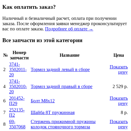
Как оплатить заказ?
Наличный и безналичный расчет, оплата при получении
заказа. После оформления заявки менеджер проконсультирует
вас по оплате заказа.
Подробнее об оплате →
Все запчасти из этой категории
Номер
№
Название
Цена
запчасти
3741-
Показать
2
3502011-
Тормоз задний левый в сборе
цену
20
3741-
4
3502010-
Тормоз задний правый в сборе
2 529 р.
20
201452-
Показать
6
Болт М8х12
П29
цену
252135-
7
Шайба 8Т пружинная
8 р.
П2
69-
Стержень прижимной пружины
Показать
8
3507068
колодок стояночного тормоза
цену