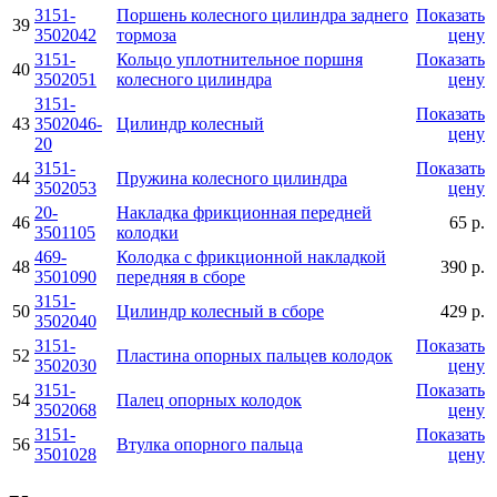
3151-
Поршень колесного цилиндра заднего
Показать
39
3502042
тормоза
цену
3151-
Кольцо уплотнительное поршня
Показать
40
3502051
колесного цилиндра
цену
3151-
Показать
43
3502046-
Цилиндр колесный
цену
20
3151-
Показать
44
Пружина колесного цилиндра
3502053
цену
20-
Накладка фрикционная передней
46
65 р.
3501105
колодки
469-
Колодка с фрикционной накладкой
48
390 р.
3501090
передняя в сборе
3151-
50
Цилиндр колесный в сборе
429 р.
3502040
3151-
Показать
52
Пластина опорных пальцев колодок
3502030
цену
3151-
Показать
54
Палец опорных колодок
3502068
цену
3151-
Показать
56
Втулка опорного пальца
3501028
цену