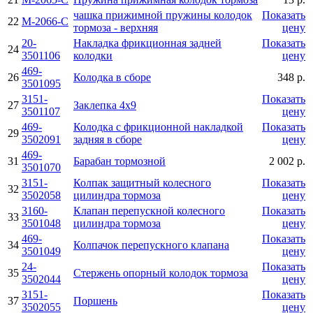
чашка прижимной пружины колодок
Показать
22
М-2066-С
тормоза - верхняя
цену
20-
Накладка фрикционная задней
Показать
24
3501106
колодки
цену
469-
26
Колодка в сборе
348 р.
3501095
3151-
Показать
27
Заклепка 4х9
3501107
цену
469-
Колодка с фрикционной накладкой
Показать
29
3502091
задняя в сборе
цену
469-
31
Барабан тормозной
2 002 р.
3501070
3151-
Колпак защитный колесного
Показать
32
3502058
цилиндра тормоза
цену
3160-
Клапан перепускной колесного
Показать
33
3501048
цилиндра тормоза
цену
469-
Показать
34
Колпачок перепускного клапана
3501049
цену
24-
Показать
35
Стержень опорный колодок тормоза
3502044
цену
3151-
Показать
37
Поршень
3502055
цену