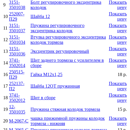
3151-
Болт регулировочного эксцентрика
Показать
9
3501038
колодок
цену
252007-
Показать
10
Шайба 12
П29
цену
3151-
Пружина регулировочного
Показать
11
3501037
эксцентрика колодок
цену
3151-
Втулка регулировочного эксцентрика
Показать
12
3501034
колодок тормоза
цену
3151-
Показать
13
Эксцентрик регулировочный
3501036
цену
3741-
Щит заднего тормоза с усилителем в
Показать
14
3502014
сборе
цену
250515-
16
Гайка М12х1,25
18 р.
П29
252137-
Показать
17
Шайба 12ОТ пружинная
П2
цену
3741-
Показать
18
Щит в сборе
3502012
цену
12-
19
Пружина стяжная колодок тормоза
15 р.
3501035
чашка прижимной пружины колодок
Показать
20
М-2067-С
тормоза - нижняя
цену
21
М-2065-С
Пружина прижимная колодок тормоза
13 р.