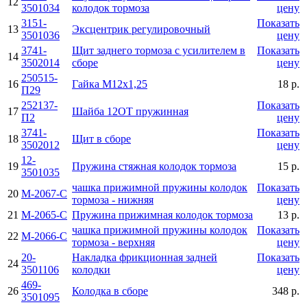
12
3501034
колодок тормоза
цену
3151-
Показать
13
Эксцентрик регулировочный
3501036
цену
3741-
Щит заднего тормоза с усилителем в
Показать
14
3502014
сборе
цену
250515-
16
Гайка М12х1,25
18 р.
П29
252137-
Показать
17
Шайба 12ОТ пружинная
П2
цену
3741-
Показать
18
Щит в сборе
3502012
цену
12-
19
Пружина стяжная колодок тормоза
15 р.
3501035
чашка прижимной пружины колодок
Показать
20
М-2067-С
тормоза - нижняя
цену
21
М-2065-С
Пружина прижимная колодок тормоза
13 р.
чашка прижимной пружины колодок
Показать
22
М-2066-С
тормоза - верхняя
цену
20-
Накладка фрикционная задней
Показать
24
3501106
колодки
цену
469-
26
Колодка в сборе
348 р.
3501095