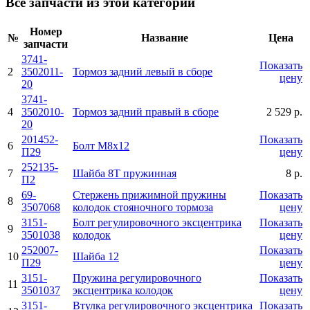
Все запчасти из этой категории
Номер
№
Название
Цена
запчасти
3741-
Показать
2
3502011-
Тормоз задний левый в сборе
цену
20
3741-
4
3502010-
Тормоз задний правый в сборе
2 529 р.
20
201452-
Показать
6
Болт М8х12
П29
цену
252135-
7
Шайба 8Т пружинная
8 р.
П2
69-
Стержень прижимной пружины
Показать
8
3507068
колодок стояночного тормоза
цену
3151-
Болт регулировочного эксцентрика
Показать
9
3501038
колодок
цену
252007-
Показать
10
Шайба 12
П29
цену
3151-
Пружина регулировочного
Показать
11
3501037
эксцентрика колодок
цену
3151-
Втулка регулировочного эксцентрика
Показать