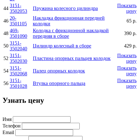
3151-
Показать
44
Пружина колесного цилиндра
3502053
цену
20-
Накладка фрикционная передней
46
65 р.
3501105
колодки
469-
Колодка с фрикционной накладкой
48
390 р.
3501090
передняя в сборе
3151-
50
Цилиндр колесный в сборе
429 р.
3502040
3151-
Показать
52
Пластина опорных пальцев колодок
3502030
цену
3151-
Показать
54
Палец опорных колодок
3502068
цену
3151-
Показать
56
Втулка опорного пальца
3501028
цену
Узнать цену
Имя
Телефон
Email