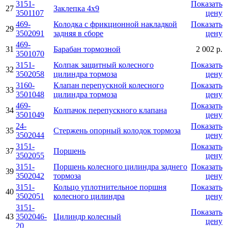
3151-
Показать
27
Заклепка 4х9
3501107
цену
469-
Колодка с фрикционной накладкой
Показать
29
3502091
задняя в сборе
цену
469-
31
Барабан тормозной
2 002 р.
3501070
3151-
Колпак защитный колесного
Показать
32
3502058
цилиндра тормоза
цену
3160-
Клапан перепускной колесного
Показать
33
3501048
цилиндра тормоза
цену
469-
Показать
34
Колпачок перепускного клапана
3501049
цену
24-
Показать
35
Стержень опорный колодок тормоза
3502044
цену
3151-
Показать
37
Поршень
3502055
цену
3151-
Поршень колесного цилиндра заднего
Показать
39
3502042
тормоза
цену
3151-
Кольцо уплотнительное поршня
Показать
40
3502051
колесного цилиндра
цену
3151-
Показать
43
3502046-
Цилиндр колесный
цену
20