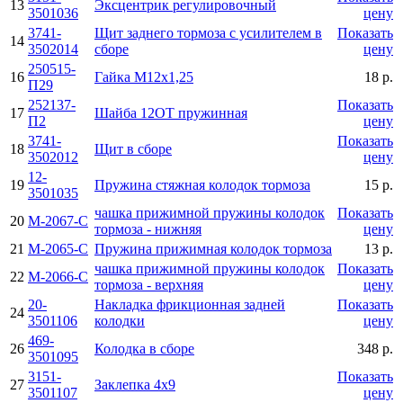
13
Эксцентрик регулировочный
3501036
цену
3741-
Щит заднего тормоза с усилителем в
Показать
14
3502014
сборе
цену
250515-
16
Гайка М12х1,25
18 р.
П29
252137-
Показать
17
Шайба 12ОТ пружинная
П2
цену
3741-
Показать
18
Щит в сборе
3502012
цену
12-
19
Пружина стяжная колодок тормоза
15 р.
3501035
чашка прижимной пружины колодок
Показать
20
М-2067-С
тормоза - нижняя
цену
21
М-2065-С
Пружина прижимная колодок тормоза
13 р.
чашка прижимной пружины колодок
Показать
22
М-2066-С
тормоза - верхняя
цену
20-
Накладка фрикционная задней
Показать
24
3501106
колодки
цену
469-
26
Колодка в сборе
348 р.
3501095
3151-
Показать
27
Заклепка 4х9
3501107
цену