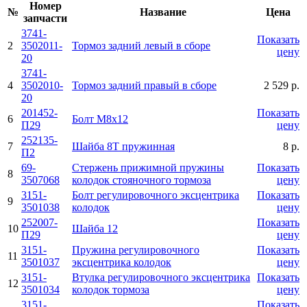
Номер
№
Название
Цена
запчасти
3741-
Показать
2
3502011-
Тормоз задний левый в сборе
цену
20
3741-
4
3502010-
Тормоз задний правый в сборе
2 529 р.
20
201452-
Показать
6
Болт М8х12
П29
цену
252135-
7
Шайба 8Т пружинная
8 р.
П2
69-
Стержень прижимной пружины
Показать
8
3507068
колодок стояночного тормоза
цену
3151-
Болт регулировочного эксцентрика
Показать
9
3501038
колодок
цену
252007-
Показать
10
Шайба 12
П29
цену
3151-
Пружина регулировочного
Показать
11
3501037
эксцентрика колодок
цену
3151-
Втулка регулировочного эксцентрика
Показать
12
3501034
колодок тормоза
цену
3151-
Показать