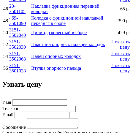
20-
Накладка фрикционная передней
46
65 р.
3501105
колодки
469-
Колодка с фрикционной накладкой
48
390 р.
3501090
передняя в сборе
3151-
50
Цилиндр колесный в сборе
429 р.
3502040
3151-
Показать
52
Пластина опорных пальцев колодок
3502030
цену
3151-
Показать
54
Палец опорных колодок
3502068
цену
3151-
Показать
56
Втулка опорного пальца
3501028
цену
Узнать цену
Имя
Телефон
Email
Сообщение
Соглашаюсь с условиями обработки моих персональных