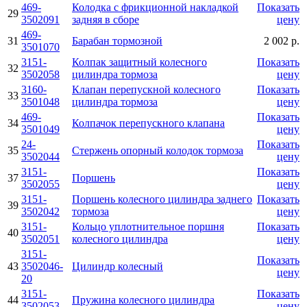
469-
Колодка с фрикционной накладкой
Показать
29
3502091
задняя в сборе
цену
469-
31
Барабан тормозной
2 002 р.
3501070
3151-
Колпак защитный колесного
Показать
32
3502058
цилиндра тормоза
цену
3160-
Клапан перепускной колесного
Показать
33
3501048
цилиндра тормоза
цену
469-
Показать
34
Колпачок перепускного клапана
3501049
цену
24-
Показать
35
Стержень опорный колодок тормоза
3502044
цену
3151-
Показать
37
Поршень
3502055
цену
3151-
Поршень колесного цилиндра заднего
Показать
39
3502042
тормоза
цену
3151-
Кольцо уплотнительное поршня
Показать
40
3502051
колесного цилиндра
цену
3151-
Показать
43
3502046-
Цилиндр колесный
цену
20
3151-
Показать
44
Пружина колесного цилиндра
3502053
цену