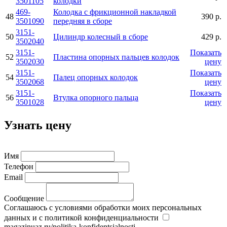
3501105
колодки
469-
Колодка с фрикционной накладкой
48
390 р.
3501090
передняя в сборе
3151-
50
Цилиндр колесный в сборе
429 р.
3502040
3151-
Показать
52
Пластина опорных пальцев колодок
3502030
цену
3151-
Показать
54
Палец опорных колодок
3502068
цену
3151-
Показать
56
Втулка опорного пальца
3501028
цену
Узнать цену
Имя
Телефон
Email
Сообщение
Соглашаюсь с условиями обработки моих персональных
данных и с политикой конфиденциальности
magazinuaz.ru/politika-konfidentsialnosti