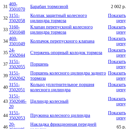
469-
31
Барабан тормозной
2 002 р.
3501070
3151-
Колпак защитный колесного
Показать
32
3502058
цилиндра тормоза
цену
3160-
Клапан перепускной колесного
Показать
33
3501048
цилиндра тормоза
цену
469-
Показать
34
Колпачок перепускного клапана
3501049
цену
24-
Показать
35
Стержень опорный колодок тормоза
3502044
цену
3151-
Показать
37
Поршень
3502055
цену
3151-
Поршень колесного цилиндра заднего
Показать
39
3502042
тормоза
цену
3151-
Кольцо уплотнительное поршня
Показать
40
3502051
колесного цилиндра
цену
3151-
Показать
43
3502046-
Цилиндр колесный
цену
20
3151-
Показать
44
Пружина колесного цилиндра
3502053
цену
20-
Накладка фрикционная передней
46
65 р.