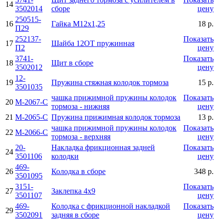
14
3502014
сборе
цену
250515-
16
Гайка М12х1,25
18 р.
П29
252137-
Показать
17
Шайба 12ОТ пружинная
П2
цену
3741-
Показать
18
Щит в сборе
3502012
цену
12-
19
Пружина стяжная колодок тормоза
15 р.
3501035
чашка прижимной пружины колодок
Показать
20
М-2067-С
тормоза - нижняя
цену
21
М-2065-С
Пружина прижимная колодок тормоза
13 р.
чашка прижимной пружины колодок
Показать
22
М-2066-С
тормоза - верхняя
цену
20-
Накладка фрикционная задней
Показать
24
3501106
колодки
цену
469-
26
Колодка в сборе
348 р.
3501095
3151-
Показать
27
Заклепка 4х9
3501107
цену
469-
Колодка с фрикционной накладкой
Показать
29
3502091
задняя в сборе
цену