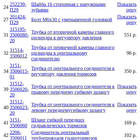
252239-
Шайба 16 стопорная с наружными
Показать
24
П29
зубьями
цену
201424-
Показать
27
Болт М6х30 с уменьшенной головкой
П29
цену
315195-
Трубка от вторичной камеры главного
31
3506080-
551 р.
цилиндра к регулятору давления
20
Трубка от первичной камеры главного
31514-
32
цилиндра к центральному
96 р.
3506012
соединителю
3151-
Трубка от центрального соединителя к
34
3506015-
350 р.
регулятору давления тормозов
01
31512-
Трубка от центрального соединителя к
Показать
39
3506020-
правому переднему гибкому шлангу
цену
20
31512-
Трубка от центрального соединителя к
Показать
40
3506023-
левому переднемугибкому шлангу
цену
20
3151-
Шланг гибкий передних
41
169 р.
3506060
гидравлических тормозов
2206-
Соединитель центральный
42
102 р.
3506011
трубопроводов гидротормозов