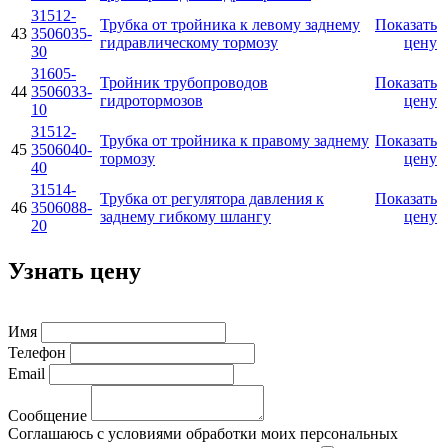
31512-
Трубка от тройника к левому заднему
Показать
43
3506035-
гидравлическому тормозу
цену
30
31605-
Тройник трубопроводов
Показать
44
3506033-
гидротормозов
цену
10
31512-
Трубка от тройника к правому заднему
Показать
45
3506040-
тормозу
цену
40
31514-
Трубка от регулятора давления к
Показать
46
3506088-
заднему гибкому шлангу
цену
20
Узнать цену
Имя
Телефон
Email
Сообщение
Соглашаюсь с условиями обработки моих персональных