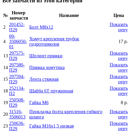
Все запчасти из этой категории
Номер
№
Название
Цена
запчасти
201452-
Показать
2
Болт М8х12
П29
цену
69-
Хомут крепления трубок
4
3506050-
17 р.
гидротормозов
01
297575-
Показать
13
Шплинт пряжки
П29
цену
297580-
Показать
14
Пряжка хомутика
П29
цену
297594-
Показать
15
Лента стяжная
П29
цену
252134-
Показать
18
Шайба 6Т пружинная
П2
цену
250508-
19
Гайка М6
8 р.
П29
31516-
Прокладка болта крепления гибкого
Показать
20
3506013
шланга
цену
250636-
Показать
23
Гайка М16х1,5 низкая
П29
цену