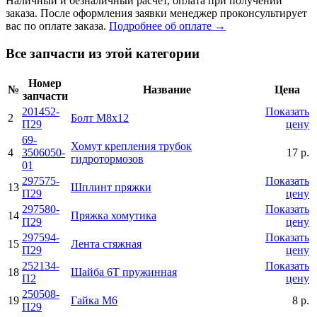
Наличный и безналичный расчет, оплата при получении
заказа. После оформления заявки менеджер проконсультирует
вас по оплате заказа.
Подробнее об оплате →
Все запчасти из этой категории
Номер
№
Название
Цена
запчасти
201452-
Показать
2
Болт М8х12
П29
цену
69-
Хомут крепления трубок
4
3506050-
17 р.
гидротормозов
01
297575-
Показать
13
Шплинт пряжки
П29
цену
297580-
Показать
14
Пряжка хомутика
П29
цену
297594-
Показать
15
Лента стяжная
П29
цену
252134-
Показать
18
Шайба 6Т пружинная
П2
цену
250508-
19
Гайка М6
8 р.
П29