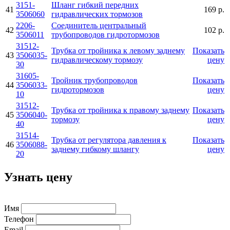
3151-
Шланг гибкий передних
41
169 р.
3506060
гидравлических тормозов
2206-
Соединитель центральный
42
102 р.
3506011
трубопроводов гидротормозов
31512-
Трубка от тройника к левому заднему
Показать
43
3506035-
гидравлическому тормозу
цену
30
31605-
Тройник трубопроводов
Показать
44
3506033-
гидротормозов
цену
10
31512-
Трубка от тройника к правому заднему
Показать
45
3506040-
тормозу
цену
40
31514-
Трубка от регулятора давления к
Показать
46
3506088-
заднему гибкому шлангу
цену
20
Узнать цену
Имя
Телефон
Email