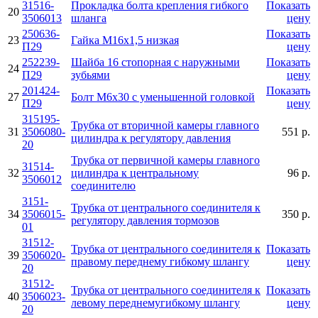
31516-
Прокладка болта крепления гибкого
Показать
20
3506013
шланга
цену
250636-
Показать
23
Гайка М16х1,5 низкая
П29
цену
252239-
Шайба 16 стопорная с наружными
Показать
24
П29
зубьями
цену
201424-
Показать
27
Болт М6х30 с уменьшенной головкой
П29
цену
315195-
Трубка от вторичной камеры главного
31
3506080-
551 р.
цилиндра к регулятору давления
20
Трубка от первичной камеры главного
31514-
32
цилиндра к центральному
96 р.
3506012
соединителю
3151-
Трубка от центрального соединителя к
34
3506015-
350 р.
регулятору давления тормозов
01
31512-
Трубка от центрального соединителя к
Показать
39
3506020-
правому переднему гибкому шлангу
цену
20
31512-
Трубка от центрального соединителя к
Показать
40
3506023-
левому переднемугибкому шлангу
цену
20