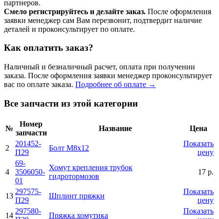
партнеров.
Смело регистрируйтесь и делайте заказ.
После оформления
заявки менеджер сам Вам перезвонит, подтвердит наличие
деталей и проконсультирует по оплате.
Как оплатить заказ?
Наличный и безналичный расчет, оплата при получении
заказа. После оформления заявки менеджер проконсультирует
вас по оплате заказа.
Подробнее об оплате →
Все запчасти из этой категории
Номер
№
Название
Цена
запчасти
201452-
Показать
2
Болт М8х12
П29
цену
69-
Хомут крепления трубок
4
3506050-
17 р.
гидротормозов
01
297575-
Показать
13
Шплинт пряжки
П29
цену
297580-
Показать
14
Пряжка хомутика