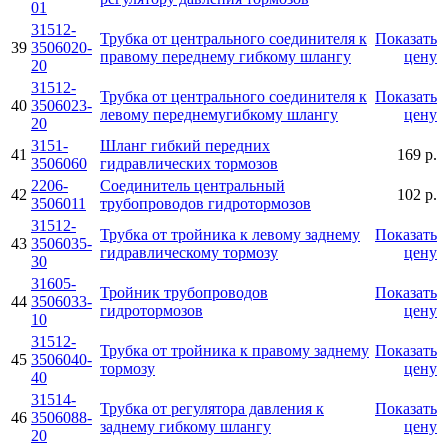
01
31512-
Трубка от центрального соединителя к
Показать
39
3506020-
правому переднему гибкому шлангу
цену
20
31512-
Трубка от центрального соединителя к
Показать
40
3506023-
левому переднемугибкому шлангу
цену
20
3151-
Шланг гибкий передних
41
169 р.
3506060
гидравлических тормозов
2206-
Соединитель центральный
42
102 р.
3506011
трубопроводов гидротормозов
31512-
Трубка от тройника к левому заднему
Показать
43
3506035-
гидравлическому тормозу
цену
30
31605-
Тройник трубопроводов
Показать
44
3506033-
гидротормозов
цену
10
31512-
Трубка от тройника к правому заднему
Показать
45
3506040-
тормозу
цену
40
31514-
Трубка от регулятора давления к
Показать
46
3506088-
заднему гибкому шлангу
цену
20