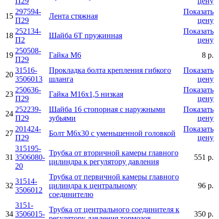
П29
цену
297594-
Показать
15
Лента стяжная
П29
цену
252134-
Показать
18
Шайба 6Т пружинная
П2
цену
250508-
19
Гайка М6
8 р.
П29
31516-
Прокладка болта крепления гибкого
Показать
20
3506013
шланга
цену
250636-
Показать
23
Гайка М16х1,5 низкая
П29
цену
252239-
Шайба 16 стопорная с наружными
Показать
24
П29
зубьями
цену
201424-
Показать
27
Болт М6х30 с уменьшенной головкой
П29
цену
315195-
Трубка от вторичной камеры главного
31
3506080-
551 р.
цилиндра к регулятору давления
20
Трубка от первичной камеры главного
31514-
32
цилиндра к центральному
96 р.
3506012
соединителю
3151-
Трубка от центрального соединителя к
34
3506015-
350 р.
регулятору давления тормозов