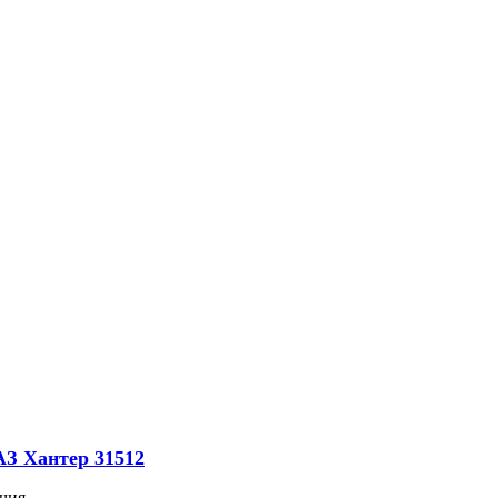
АЗ Хантер 31512
чия.