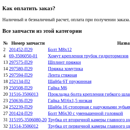
Как оплатить заказ?
Наличный и безналичный расчет, оплата при получении заказа.
Все запчасти из этой категории
№
Номер запчасти
Назва
2
201452-П29
Болт М8х12
4
69-3506050-01
Хомут крепления трубок гидротормозов
13
297575-П29
Шплинт пряжки
14
297580-П29
Пряжка хомутика
15
297594-П29
Лента стяжная
18
252134-П2
Шайба 6Т пружинная
19
250508-П29
Гайка М6
20
31516-3506013
Прокладка болта крепления гибкого шла
23
250636-П29
Гайка М16х1,5 низкая
24
252239-П29
Шайба 16 стопорная с наружными зубья
27
201424-П29
Болт М6х30 с уменьшенной головкой
31
315195-3506080-20
Трубка от вторичной камеры главного ц
32
31514-3506012
Трубка от первичной камеры главного 