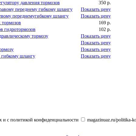
егулятору давления тормозов
350 р.
правому переднему гибкому шлангу
Показать цену
левому переднемугибкому шлангу
Показать цену
 тормозов
169 р.
в гидротормозов
102 р.
идравлическому тормозу
Показать цену
Показать цену
тормозу
Показать цену
у гибкому шлангу
Показать цену
х и с политикой конфиденциальности
magazinuaz.ru/politika-ko