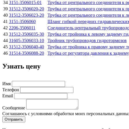
34
3151-3506015-01
Трубка от центрального соединителя к р
39
31512-3506020-20
Трубка от центрального соединителя к 
40
31512-3506023-20
Трубка от центрального соединителя к 
41
3151-3506060
Шланг гибкий передних гидравлических
42
2206-3506011
Соединитель центральный трубопроводо
43
31512-3506035-30
Трубка от тройника к левому заднему г
44
31605-3506033-10
Тройник трубопроводов гидротормозов
45
31512-3506040-40
Трубка от тройника к правому заднему 
46
31514-3506088-20
Трубка от регулятора давления к заднем
Узнать цену
Имя
Телефон
Email
Сообщение
Соглашаюсь с условиями обработки моих персональных данны
Отправить