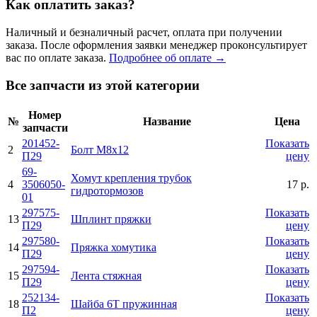
Как оплатить заказ?
Наличный и безналичный расчет, оплата при получении
заказа. После оформления заявки менеджер проконсультирует
вас по оплате заказа.
Подробнее об оплате →
Все запчасти из этой категории
Номер
№
Название
Цена
запчасти
201452-
Показать
2
Болт М8х12
П29
цену
69-
Хомут крепления трубок
4
3506050-
17 р.
гидротормозов
01
297575-
Показать
13
Шплинт пряжки
П29
цену
297580-
Показать
14
Пряжка хомутика
П29
цену
297594-
Показать
15
Лента стяжная
П29
цену
252134-
Показать
18
Шайба 6Т пружинная
П2
цену