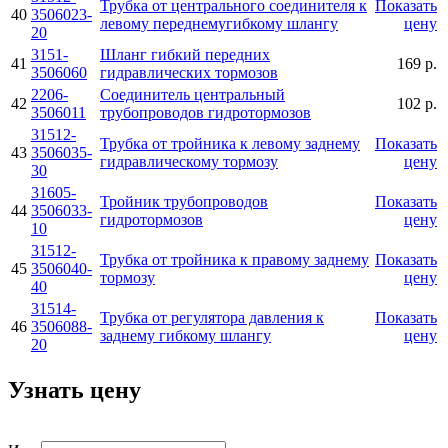
Трубка от центрального соединителя к
Показать
40
3506023-
левому переднемугибкому шлангу
цену
20
3151-
Шланг гибкий передних
41
169 р.
3506060
гидравлических тормозов
2206-
Соединитель центральный
42
102 р.
3506011
трубопроводов гидротормозов
31512-
Трубка от тройника к левому заднему
Показать
43
3506035-
гидравлическому тормозу
цену
30
31605-
Тройник трубопроводов
Показать
44
3506033-
гидротормозов
цену
10
31512-
Трубка от тройника к правому заднему
Показать
45
3506040-
тормозу
цену
40
31514-
Трубка от регулятора давления к
Показать
46
3506088-
заднему гибкому шлангу
цену
20
Узнать цену