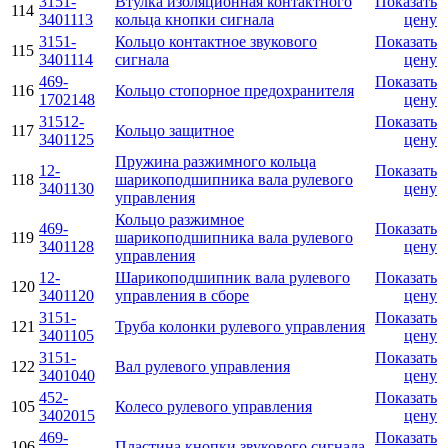
3151-
Втулка изоляционная контактного
Показать
114
3401113
кольца кнопки сигнала
цену
3151-
Кольцо контактное звукового
Показать
115
3401114
сигнала
цену
469-
Показать
116
Кольцо стопорное предохранителя
1702148
цену
31512-
Показать
117
Кольцо защитное
3401125
цену
Пружина разжимного кольца
12-
Показать
118
шарикоподшипника вала рулевого
3401130
цену
управления
Кольцо разжимное
469-
Показать
119
шарикоподшипника вала рулевого
3401128
цену
управления
12-
Шарикоподшипник вала рулевого
Показать
120
3401120
управления в сборе
цену
3151-
Показать
121
Труба колонки рулевого управления
3401105
цену
3151-
Показать
122
Вал рулевого управления
3401040
цену
452-
Показать
105
Колесо рулевого управления
3402015
цену
469-
Показать
106
Пластина кнопки звукового сигнала