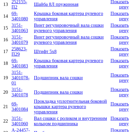
252155-
Показать
13
Шайба 8Л пружинная
П2
цену
69-
Крышка боковая картера рулевого
Показать
14
3401080
управления
цену
3151-
Винт регулировочный вала сошки
Показать
15
3401063
рулевого управления
цену
3151-
Винт регулировочный вала сошки
Показать
16
3401079
рулевого управления
цену
258623-
Показать
17
Штифт 5х8
П29
цену
69-
Крышка боковая картера рулевого
Показать
18
3401083
управления
цену
3151-
Показать
19
3401078-
Подшипник вала сошки
цену
01
3151-
Показать
20
Подшипник вала сошки
3401078
цену
Прокладка уплотнительная боковой
69-
Показать
21
крышки картера рулевого
3401084
цену
управления
3151-
Вал сошки с роликом и внутренним
Показать
22
3401060
кольцом подшипника
цену
A-24457-
Показать