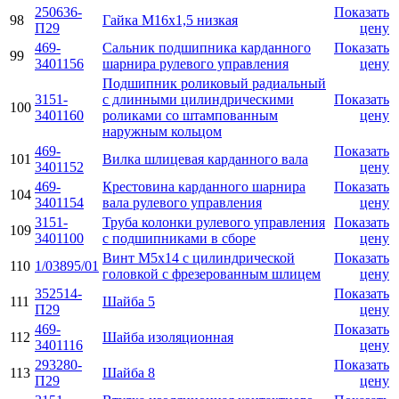
250636-
Показать
98
Гайка М16х1,5 низкая
П29
цену
469-
Сальник подшипника карданного
Показать
99
3401156
шарнира рулевого управления
цену
Подшипник роликовый радиальный
3151-
с длинными цилиндрическими
Показать
100
3401160
роликами со штампованным
цену
наружным кольцом
469-
Показать
101
Вилка шлицевая карданного вала
3401152
цену
469-
Крестовина карданного шарнира
Показать
104
3401154
вала рулевого управления
цену
3151-
Труба колонки рулевого управления
Показать
109
3401100
с подшипниками в сборе
цену
Винт М5х14 с цилиндрической
Показать
110
1/03895/01
головкой с фрезерованным шлицем
цену
352514-
Показать
111
Шайба 5
П29
цену
469-
Показать
112
Шайба изоляционная
3401116
цену
293280-
Показать
113
Шайба 8
П29
цену