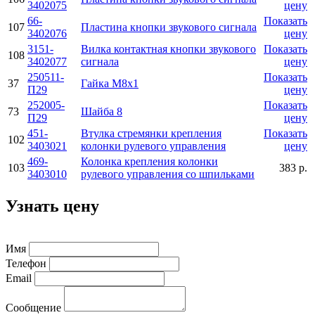
3402075
цену
66-
Показать
107
Пластина кнопки звукового сигнала
3402076
цену
3151-
Вилка контактная кнопки звукового
Показать
108
3402077
сигнала
цену
250511-
Показать
37
Гайка М8х1
П29
цену
252005-
Показать
73
Шайба 8
П29
цену
451-
Втулка стремянки крепления
Показать
102
3403021
колонки рулевого управления
цену
469-
Колонка крепления колонки
103
383 р.
3403010
рулевого управления со шпильками
Узнать цену
Имя
Телефон
Email
Сообщение