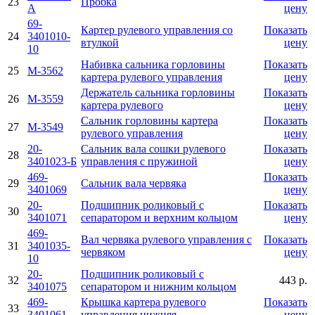
23
Пробка
A
цену
69-
Картер рулевого управления со
Показать
24
3401010-
втулкой
цену
10
Набивка сальника горловины
Показать
25
M-3562
картера рулевого управления
цену
Держатель сальника горловины
Показать
26
M-3559
картера рулевого
цену
Сальник горловины картера
Показать
27
M-3549
рулевого управления
цену
20-
Сальник вала сошки рулевого
Показать
28
3401023-Б
управления с пружиной
цену
469-
Показать
29
Сальник вала червяка
3401069
цену
20-
Подшипник роликовый с
Показать
30
3401071
сепаратором и верхним кольцом
цену
469-
Вал червяка рулевого управления с
Показать
31
3401035-
червяком
цену
10
20-
Подшипник роликовый с
32
443 р.
3401075
сепаратором и нижним кольцом
469-
Крышка картера рулевого
Показать
33
3401061
управления нижняя
цену