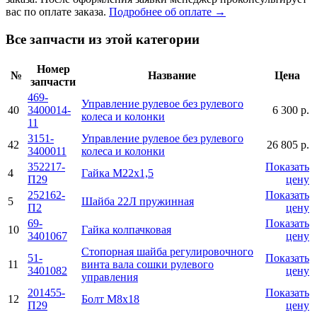
вас по оплате заказа.
Подробнее об оплате →
Все запчасти из этой категории
Номер
№
Название
Цена
запчасти
469-
Управление рулевое без рулевого
40
3400014-
6 300 р.
колеса и колонки
11
3151-
Управление рулевое без рулевого
42
26 805 р.
3400011
колеса и колонки
352217-
Показать
4
Гайка М22х1,5
П29
цену
252162-
Показать
5
Шайба 22Л пружинная
П2
цену
69-
Показать
10
Гайка колпачковая
3401067
цену
Стопорная шайба регулировочного
51-
Показать
11
винта вала сошки рулевого
3401082
цену
управления
201455-
Показать
12
Болт М8х18
П29
цену