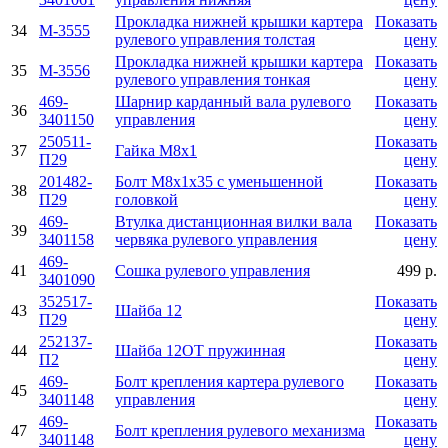
Прокладка нижней крышки картера
Показать
34
M-3555
рулевого управления толстая
цену
Прокладка нижней крышки картера
Показать
35
M-3556
рулевого управления тонкая
цену
469-
Шарнир карданный вала рулевого
Показать
36
3401150
управления
цену
250511-
Показать
37
Гайка М8х1
П29
цену
201482-
Болт М8х1х35 с уменьшенной
Показать
38
П29
головкой
цену
469-
Втулка дистанционная вилки вала
Показать
39
3401158
червяка рулевого управления
цену
469-
41
Сошка рулевого управления
499 р.
3401090
352517-
Показать
43
Шайба 12
П29
цену
252137-
Показать
44
Шайба 12ОТ пружинная
П2
цену
469-
Болт крепления картера рулевого
Показать
45
3401148
управления
цену
469-
Показать
47
Болт крепления рулевого механизма
3401148
цену