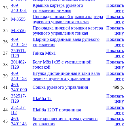
469-
Крышка картера рулевого
Показать
33
3401061
управления нижняя
цену
Прокладка нижней крышки картера
Показать
34
M-3555
рулевого управления толстая
цену
Прокладка нижней крышки картера
Показать
35
M-3556
рулевого управления тонкая
цену
469-
Шарнир карданный вала рулевого
Показать
36
3401150
управления
цену
250511-
Показать
37
Гайка М8х1
П29
цену
201482-
Болт М8х1х35 с уменьшенной
Показать
38
П29
головкой
цену
469-
Втулка дистанционная вилки вала
Показать
39
3401158
червяка рулевого управления
цену
469-
41
Сошка рулевого управления
499 р.
3401090
352517-
Показать
43
Шайба 12
П29
цену
252137-
Показать
44
Шайба 12ОТ пружинная
П2
цену
469-
Болт крепления картера рулевого
Показать
45
3401148
управления
цену