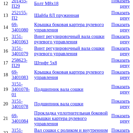
201455-
Показать
12
Болт М8х18
П29
цену
252155-
Показать
13
Шайба 8Л пружинная
П2
цену
69-
Крышка боковая картера рулевого
Показать
14
3401080
управления
цену
3151-
Винт регулировочный вала сошки
Показать
15
3401063
рулевого управления
цену
3151-
Винт регулировочный вала сошки
Показать
16
3401079
рулевого управления
цену
258623-
Показать
17
Штифт 5х8
П29
цену
69-
Крышка боковая картера рулевого
Показать
18
3401083
управления
цену
3151-
Показать
19
3401078-
Подшипник вала сошки
цену
01
3151-
Показать
20
Подшипник вала сошки
3401078
цену
Прокладка уплотнительная боковой
69-
Показать
21
крышки картера рулевого
3401084
цену
управления
3151-
Вал сошки с роликом и внутренним
Показать
22