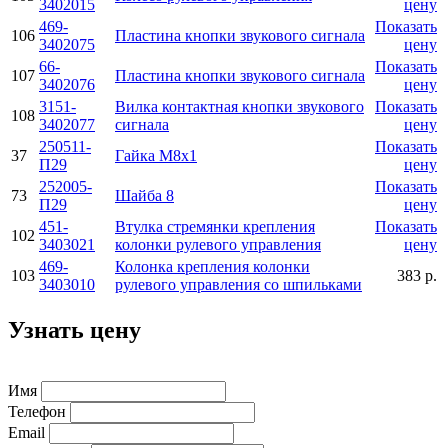
3402015
цену
469-
Показать
106
Пластина кнопки звукового сигнала
3402075
цену
66-
Показать
107
Пластина кнопки звукового сигнала
3402076
цену
3151-
Вилка контактная кнопки звукового
Показать
108
3402077
сигнала
цену
250511-
Показать
37
Гайка М8х1
П29
цену
252005-
Показать
73
Шайба 8
П29
цену
451-
Втулка стремянки крепления
Показать
102
3403021
колонки рулевого управления
цену
469-
Колонка крепления колонки
103
383 р.
3403010
рулевого управления со шпильками
Узнать цену
Имя
Телефон
Email