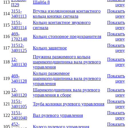
113
Шайба 8
П29
цену
3151-
Втулка изоляционная контактного
Показать
114
3401113
кольца кнопки сигнала
цену
3151-
Кольцо контактное звукового
Показать
115
3401114
сигнала
цену
469-
Показать
116
Кольцо стопорное предохранителя
1702148
цену
31512-
Показать
117
Кольцо защитное
3401125
цену
Пружина разжимного кольца
12-
Показать
118
шарикоподшипника вала рулевого
3401130
цену
управления
Кольцо разжимное
469-
Показать
119
шарикоподшипника вала рулевого
3401128
цену
управления
12-
Шарикоподшипник вала рулевого
Показать
120
3401120
управления в сборе
цену
3151-
Показать
121
Труба колонки рулевого управления
3401105
цену
3151-
Показать
122
Вал рулевого управления
3401040
цену
452-
Показать
105
Колесо рулевого управления