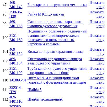
469-
Показать
47
Болт крепления рулевого механизма
3401148
цену
250636-
Показать
98
Гайка М16х1,5 низкая
П29
цену
469-
Сальник подшипника карданного
Показать
99
3401156
шарнира рулевого управления
цену
Подшипник роликовый радиальный
3151-
с длинными цилиндрическими
Показать
100
3401160
роликами со штампованным
цену
наружным кольцом
469-
Показать
101
Вилка шлицевая карданного вала
3401152
цену
469-
Крестовина карданного шарнира
Показать
104
3401154
вала рулевого управления
цену
3151-
Труба колонки рулевого управления
Показать
109
3401100
с подшипниками в сборе
цену
Винт М5х14 с цилиндрической
Показать
110
1/03895/01
головкой с фрезерованным шлицем
цену
352514-
Показать
111
Шайба 5
П29
цену
469-
Показать
112
Шайба изоляционная
3401116
цену
293280-
Показать