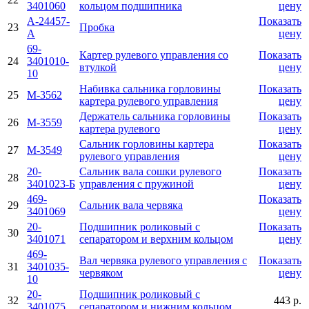
3401060
кольцом подшипника
цену
A-24457-
Показать
23
Пробка
A
цену
69-
Картер рулевого управления со
Показать
24
3401010-
втулкой
цену
10
Набивка сальника горловины
Показать
25
M-3562
картера рулевого управления
цену
Держатель сальника горловины
Показать
26
M-3559
картера рулевого
цену
Сальник горловины картера
Показать
27
M-3549
рулевого управления
цену
20-
Сальник вала сошки рулевого
Показать
28
3401023-Б
управления с пружиной
цену
469-
Показать
29
Сальник вала червяка
3401069
цену
20-
Подшипник роликовый с
Показать
30
3401071
сепаратором и верхним кольцом
цену
469-
Вал червяка рулевого управления с
Показать
31
3401035-
червяком
цену
10
20-
Подшипник роликовый с
32
443 р.
3401075
сепаратором и нижним кольцом