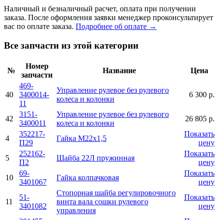
Наличный и безналичный расчет, оплата при получении
заказа. После оформления заявки менеджер проконсультирует
вас по оплате заказа.
Подробнее об оплате →
Все запчасти из этой категории
Номер
№
Название
Цена
запчасти
469-
Управление рулевое без рулевого
40
3400014-
6 300 р.
колеса и колонки
11
3151-
Управление рулевое без рулевого
42
26 805 р.
3400011
колеса и колонки
352217-
Показать
4
Гайка М22х1,5
П29
цену
252162-
Показать
5
Шайба 22Л пружинная
П2
цену
69-
Показать
10
Гайка колпачковая
3401067
цену
Стопорная шайба регулировочного
51-
Показать
11
винта вала сошки рулевого
3401082
цену
управления