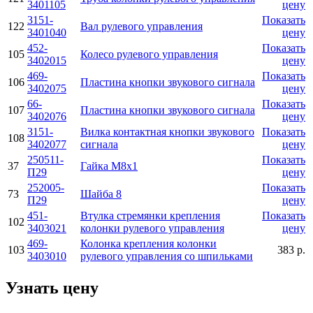
3401105
цену
3151-
Показать
122
Вал рулевого управления
3401040
цену
452-
Показать
105
Колесо рулевого управления
3402015
цену
469-
Показать
106
Пластина кнопки звукового сигнала
3402075
цену
66-
Показать
107
Пластина кнопки звукового сигнала
3402076
цену
3151-
Вилка контактная кнопки звукового
Показать
108
3402077
сигнала
цену
250511-
Показать
37
Гайка М8х1
П29
цену
252005-
Показать
73
Шайба 8
П29
цену
451-
Втулка стремянки крепления
Показать
102
3403021
колонки рулевого управления
цену
469-
Колонка крепления колонки
103
383 р.
3403010
рулевого управления со шпильками
Узнать цену