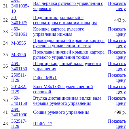
469-
Вал червяка рулевого управления с
Показать
31
3401035-
червяком
цену
10
20-
Подшипник роликовый с
32
443 р.
3401075
сепаратором и нижним кольцом
469-
Крышка картера рулевого
Показать
33
3401061
управления нижняя
цену
Прокладка нижней крышки картера
Показать
34
M-3555
рулевого управления толстая
цену
Прокладка нижней крышки картера
Показать
35
M-3556
рулевого управления тонкая
цену
469-
Шарнир карданный вала рулевого
Показать
36
3401150
управления
цену
250511-
Показать
37
Гайка М8х1
П29
цену
201482-
Болт М8х1х35 с уменьшенной
Показать
38
П29
головкой
цену
469-
Втулка дистанционная вилки вала
Показать
39
3401158
червяка рулевого управления
цену
469-
41
Сошка рулевого управления
499 р.
3401090
352517-
Показать
43
Шайба 12
П29
цену