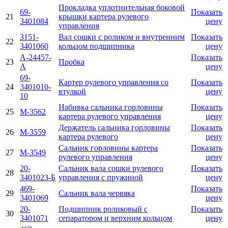
Прокладка уплотнительная боковой
69-
Показать
21
крышки картера рулевого
3401084
цену
управления
3151-
Вал сошки с роликом и внутренним
Показать
22
3401060
кольцом подшипника
цену
A-24457-
Показать
23
Пробка
A
цену
69-
Картер рулевого управления со
Показать
24
3401010-
втулкой
цену
10
Набивка сальника горловины
Показать
25
M-3562
картера рулевого управления
цену
Держатель сальника горловины
Показать
26
M-3559
картера рулевого
цену
Сальник горловины картера
Показать
27
M-3549
рулевого управления
цену
20-
Сальник вала сошки рулевого
Показать
28
3401023-Б
управления с пружиной
цену
469-
Показать
29
Сальник вала червяка
3401069
цену
20-
Подшипник роликовый с
Показать
30
3401071
сепаратором и верхним кольцом
цену