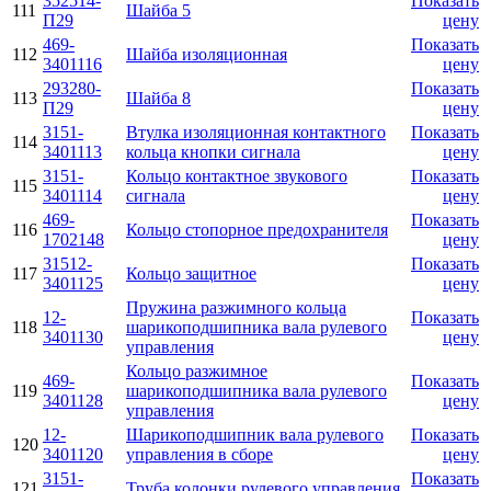
352514-
Показать
111
Шайба 5
П29
цену
469-
Показать
112
Шайба изоляционная
3401116
цену
293280-
Показать
113
Шайба 8
П29
цену
3151-
Втулка изоляционная контактного
Показать
114
3401113
кольца кнопки сигнала
цену
3151-
Кольцо контактное звукового
Показать
115
3401114
сигнала
цену
469-
Показать
116
Кольцо стопорное предохранителя
1702148
цену
31512-
Показать
117
Кольцо защитное
3401125
цену
Пружина разжимного кольца
12-
Показать
118
шарикоподшипника вала рулевого
3401130
цену
управления
Кольцо разжимное
469-
Показать
119
шарикоподшипника вала рулевого
3401128
цену
управления
12-
Шарикоподшипник вала рулевого
Показать
120
3401120
управления в сборе
цену
3151-
Показать
121
Труба колонки рулевого управления