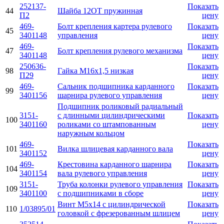
252137-
Показать
44
Шайба 12ОТ пружинная
П2
цену
469-
Болт крепления картера рулевого
Показать
45
3401148
управления
цену
469-
Показать
47
Болт крепления рулевого механизма
3401148
цену
250636-
Показать
98
Гайка М16х1,5 низкая
П29
цену
469-
Сальник подшипника карданного
Показать
99
3401156
шарнира рулевого управления
цену
Подшипник роликовый радиальный
3151-
с длинными цилиндрическими
Показать
100
3401160
роликами со штампованным
цену
наружным кольцом
469-
Показать
101
Вилка шлицевая карданного вала
3401152
цену
469-
Крестовина карданного шарнира
Показать
104
3401154
вала рулевого управления
цену
3151-
Труба колонки рулевого управления
Показать
109
3401100
с подшипниками в сборе
цену
Винт М5х14 с цилиндрической
Показать
110
1/03895/01
головкой с фрезерованным шлицем
цену