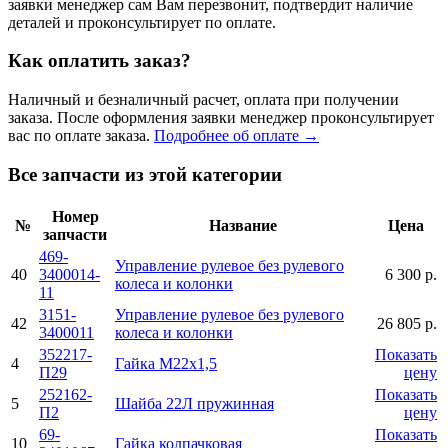
заявки менеджер сам Вам перезвонит, подтвердит наличие
деталей и проконсультирует по оплате.
Как оплатить заказ?
Наличный и безналичный расчет, оплата при получении
заказа. После оформления заявки менеджер проконсультирует
вас по оплате заказа.
Подробнее об оплате →
Все запчасти из этой категории
Номер
№
Название
Цена
запчасти
469-
Управление рулевое без рулевого
40
3400014-
6 300 р.
колеса и колонки
11
3151-
Управление рулевое без рулевого
42
26 805 р.
3400011
колеса и колонки
352217-
Показать
4
Гайка М22х1,5
П29
цену
252162-
Показать
5
Шайба 22Л пружинная
П2
цену
69-
Показать
10
Гайка колпачковая