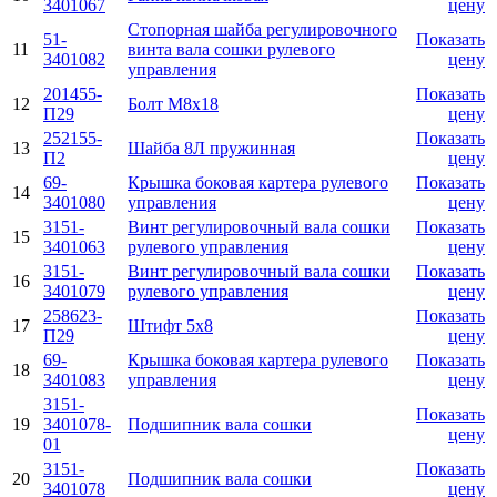
3401067
цену
Стопорная шайба регулировочного
51-
Показать
11
винта вала сошки рулевого
3401082
цену
управления
201455-
Показать
12
Болт М8х18
П29
цену
252155-
Показать
13
Шайба 8Л пружинная
П2
цену
69-
Крышка боковая картера рулевого
Показать
14
3401080
управления
цену
3151-
Винт регулировочный вала сошки
Показать
15
3401063
рулевого управления
цену
3151-
Винт регулировочный вала сошки
Показать
16
3401079
рулевого управления
цену
258623-
Показать
17
Штифт 5х8
П29
цену
69-
Крышка боковая картера рулевого
Показать
18
3401083
управления
цену
3151-
Показать
19
3401078-
Подшипник вала сошки
цену
01
3151-
Показать
20
Подшипник вала сошки
3401078
цену