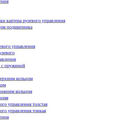
ения
ки картера рулевого управления
ьцом подшипника
евого управления
улевого
равления
я с пружиной
верхним кольцом
ком
нижним кольцом
жняя
ого управления толстая
ого управления тонкая
ения