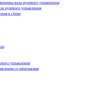
ипника вала рулевого управления
ла рулевого управления
ния в сборе
ала
евого управления
равления со шпильками