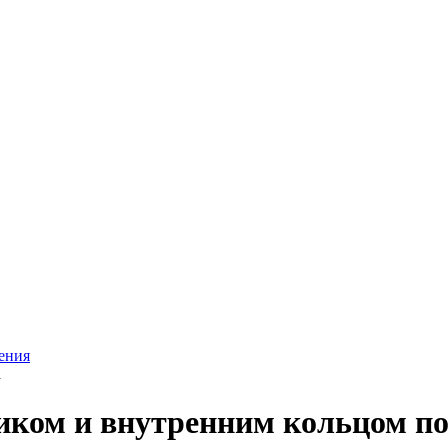
ления
а
ликом и внутренним кольцом п