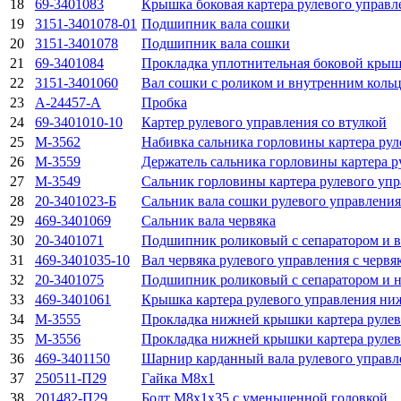
18
69-3401083
Крышка боковая картера рулевого управл
19
3151-3401078-01
Подшипник вала сошки
20
3151-3401078
Подшипник вала сошки
21
69-3401084
Прокладка уплотнительная боковой крыш
22
3151-3401060
Вал сошки с роликом и внутренним кол
23
A-24457-A
Пробка
24
69-3401010-10
Картер рулевого управления со втулкой
25
M-3562
Набивка сальника горловины картера рул
26
M-3559
Держатель сальника горловины картера р
27
M-3549
Сальник горловины картера рулевого уп
28
20-3401023-Б
Сальник вала сошки рулевого управлени
29
469-3401069
Сальник вала червяка
30
20-3401071
Подшипник роликовый с сепаратором и 
31
469-3401035-10
Вал червяка рулевого управления с червя
32
20-3401075
Подшипник роликовый с сепаратором и 
33
469-3401061
Крышка картера рулевого управления ни
34
M-3555
Прокладка нижней крышки картера рулев
35
M-3556
Прокладка нижней крышки картера рулев
36
469-3401150
Шарнир карданный вала рулевого управл
37
250511-П29
Гайка М8х1
38
201482-П29
Болт М8х1х35 с уменьшенной головкой