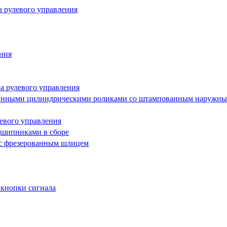
а рулевого управления
ения
а рулевого управления
инными цилиндрическими роликами со штампованным наружны
евого управления
дшипниками в сборе
 с фрезерованным шлицем
 кнопки сигнала