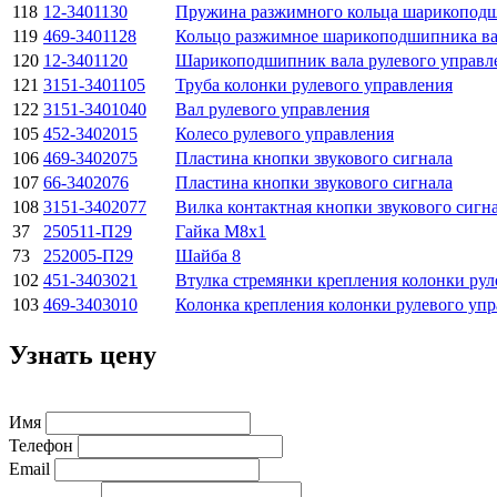
118
12-3401130
Пружина разжимного кольца шарикоподш
119
469-3401128
Кольцо разжимное шарикоподшипника ва
120
12-3401120
Шарикоподшипник вала рулевого управле
121
3151-3401105
Труба колонки рулевого управления
122
3151-3401040
Вал рулевого управления
105
452-3402015
Колесо рулевого управления
106
469-3402075
Пластина кнопки звукового сигнала
107
66-3402076
Пластина кнопки звукового сигнала
108
3151-3402077
Вилка контактная кнопки звукового сигн
37
250511-П29
Гайка М8х1
73
252005-П29
Шайба 8
102
451-3403021
Втулка стремянки крепления колонки рул
103
469-3403010
Колонка крепления колонки рулевого уп
Узнать цену
Имя
Телефон
Email