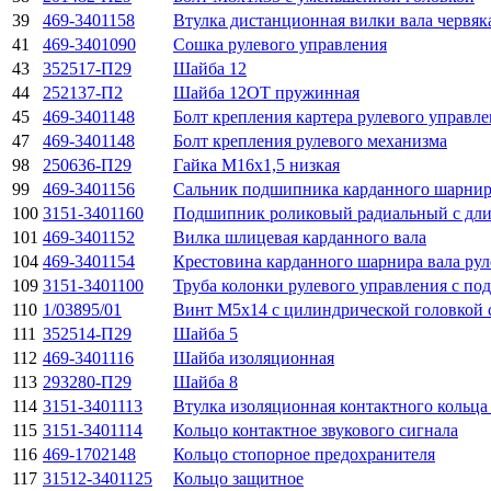
39
469-3401158
Втулка дистанционная вилки вала червяк
41
469-3401090
Сошка рулевого управления
43
352517-П29
Шайба 12
44
252137-П2
Шайба 12ОТ пружинная
45
469-3401148
Болт крепления картера рулевого управл
47
469-3401148
Болт крепления рулевого механизма
98
250636-П29
Гайка М16х1,5 низкая
99
469-3401156
Сальник подшипника карданного шарнир
100
3151-3401160
Подшипник роликовый радиальный с дл
101
469-3401152
Вилка шлицевая карданного вала
104
469-3401154
Крестовина карданного шарнира вала рул
109
3151-3401100
Труба колонки рулевого управления с по
110
1/03895/01
Винт М5х14 с цилиндрической головкой
111
352514-П29
Шайба 5
112
469-3401116
Шайба изоляционная
113
293280-П29
Шайба 8
114
3151-3401113
Втулка изоляционная контактного кольца
115
3151-3401114
Кольцо контактное звукового сигнала
116
469-1702148
Кольцо стопорное предохранителя
117
31512-3401125
Кольцо защитное