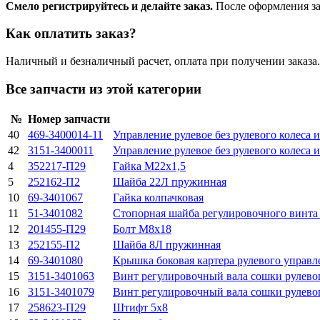
Смело регистрируйтесь и делайте заказ.
После оформления зая
Как оплатить заказ?
Наличный и безналичный расчет, оплата при получении заказа.
Все запчасти из этой категории
№
Номер запчасти
40
469-3400014-11
Управление рулевое без рулевого колеса 
42
3151-3400011
Управление рулевое без рулевого колеса 
4
352217-П29
Гайка М22х1,5
5
252162-П2
Шайба 22Л пружинная
10
69-3401067
Гайка колпачковая
11
51-3401082
Стопорная шайба регулировочного винта 
12
201455-П29
Болт М8х18
13
252155-П2
Шайба 8Л пружинная
14
69-3401080
Крышка боковая картера рулевого управл
15
3151-3401063
Винт регулировочный вала сошки рулево
16
3151-3401079
Винт регулировочный вала сошки рулево
17
258623-П29
Штифт 5х8