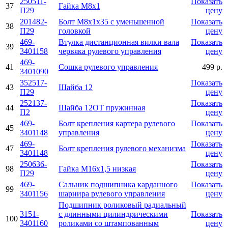
250511-
Показать
37
Гайка М8х1
П29
цену
201482-
Болт М8х1х35 с уменьшенной
Показать
38
П29
головкой
цену
469-
Втулка дистанционная вилки вала
Показать
39
3401158
червяка рулевого управления
цену
469-
41
Сошка рулевого управления
499 р.
3401090
352517-
Показать
43
Шайба 12
П29
цену
252137-
Показать
44
Шайба 12ОТ пружинная
П2
цену
469-
Болт крепления картера рулевого
Показать
45
3401148
управления
цену
469-
Показать
47
Болт крепления рулевого механизма
3401148
цену
250636-
Показать
98
Гайка М16х1,5 низкая
П29
цену
469-
Сальник подшипника карданного
Показать
99
3401156
шарнира рулевого управления
цену
Подшипник роликовый радиальный
3151-
с длинными цилиндрическими
Показать
100
3401160
роликами со штампованным
цену