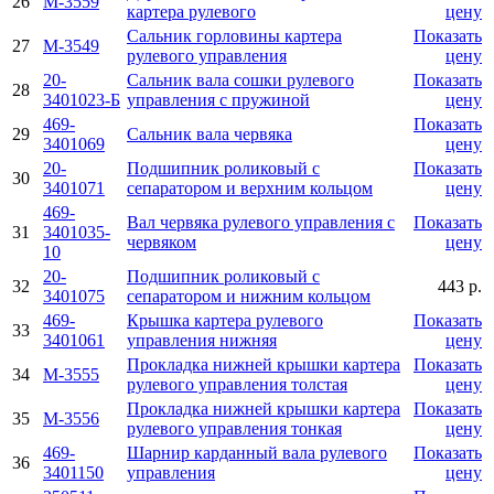
26
M-3559
картера рулевого
цену
Сальник горловины картера
Показать
27
M-3549
рулевого управления
цену
20-
Сальник вала сошки рулевого
Показать
28
3401023-Б
управления с пружиной
цену
469-
Показать
29
Сальник вала червяка
3401069
цену
20-
Подшипник роликовый с
Показать
30
3401071
сепаратором и верхним кольцом
цену
469-
Вал червяка рулевого управления с
Показать
31
3401035-
червяком
цену
10
20-
Подшипник роликовый с
32
443 р.
3401075
сепаратором и нижним кольцом
469-
Крышка картера рулевого
Показать
33
3401061
управления нижняя
цену
Прокладка нижней крышки картера
Показать
34
M-3555
рулевого управления толстая
цену
Прокладка нижней крышки картера
Показать
35
M-3556
рулевого управления тонкая
цену
469-
Шарнир карданный вала рулевого
Показать
36
3401150
управления
цену