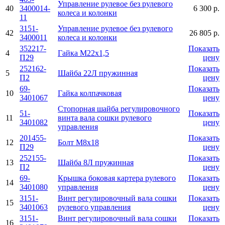
Управление рулевое без рулевого
40
3400014-
6 300 р.
колеса и колонки
11
3151-
Управление рулевое без рулевого
42
26 805 р.
3400011
колеса и колонки
352217-
Показать
4
Гайка М22х1,5
П29
цену
252162-
Показать
5
Шайба 22Л пружинная
П2
цену
69-
Показать
10
Гайка колпачковая
3401067
цену
Стопорная шайба регулировочного
51-
Показать
11
винта вала сошки рулевого
3401082
цену
управления
201455-
Показать
12
Болт М8х18
П29
цену
252155-
Показать
13
Шайба 8Л пружинная
П2
цену
69-
Крышка боковая картера рулевого
Показать
14
3401080
управления
цену
3151-
Винт регулировочный вала сошки
Показать
15
3401063
рулевого управления
цену
3151-
Винт регулировочный вала сошки
Показать
16