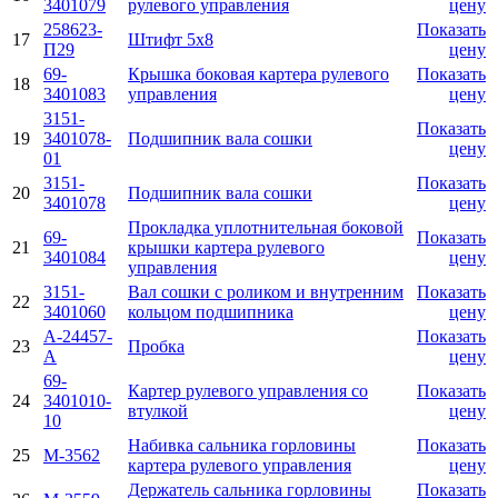
3401079
рулевого управления
цену
258623-
Показать
17
Штифт 5х8
П29
цену
69-
Крышка боковая картера рулевого
Показать
18
3401083
управления
цену
3151-
Показать
19
3401078-
Подшипник вала сошки
цену
01
3151-
Показать
20
Подшипник вала сошки
3401078
цену
Прокладка уплотнительная боковой
69-
Показать
21
крышки картера рулевого
3401084
цену
управления
3151-
Вал сошки с роликом и внутренним
Показать
22
3401060
кольцом подшипника
цену
A-24457-
Показать
23
Пробка
A
цену
69-
Картер рулевого управления со
Показать
24
3401010-
втулкой
цену
10
Набивка сальника горловины
Показать
25
M-3562
картера рулевого управления
цену
Держатель сальника горловины
Показать