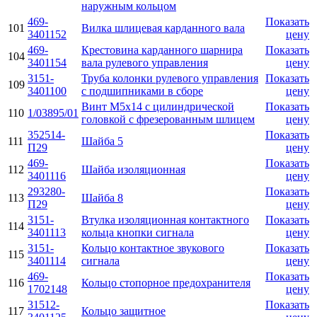
наружным кольцом
469-
Показать
101
Вилка шлицевая карданного вала
3401152
цену
469-
Крестовина карданного шарнира
Показать
104
3401154
вала рулевого управления
цену
3151-
Труба колонки рулевого управления
Показать
109
3401100
с подшипниками в сборе
цену
Винт М5х14 с цилиндрической
Показать
110
1/03895/01
головкой с фрезерованным шлицем
цену
352514-
Показать
111
Шайба 5
П29
цену
469-
Показать
112
Шайба изоляционная
3401116
цену
293280-
Показать
113
Шайба 8
П29
цену
3151-
Втулка изоляционная контактного
Показать
114
3401113
кольца кнопки сигнала
цену
3151-
Кольцо контактное звукового
Показать
115
3401114
сигнала
цену
469-
Показать
116
Кольцо стопорное предохранителя
1702148
цену
31512-
Показать
117
Кольцо защитное