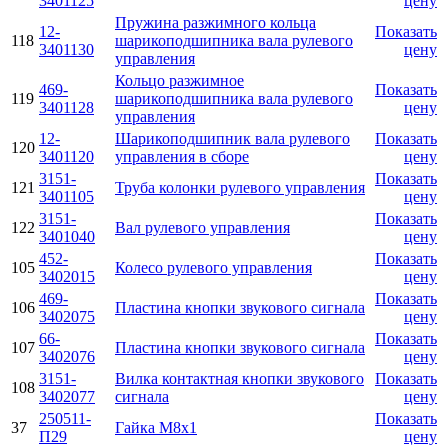
3401125
цену
Пружина разжимного кольца
12-
Показать
118
шарикоподшипника вала рулевого
3401130
цену
управления
Кольцо разжимное
469-
Показать
119
шарикоподшипника вала рулевого
3401128
цену
управления
12-
Шарикоподшипник вала рулевого
Показать
120
3401120
управления в сборе
цену
3151-
Показать
121
Труба колонки рулевого управления
3401105
цену
3151-
Показать
122
Вал рулевого управления
3401040
цену
452-
Показать
105
Колесо рулевого управления
3402015
цену
469-
Показать
106
Пластина кнопки звукового сигнала
3402075
цену
66-
Показать
107
Пластина кнопки звукового сигнала
3402076
цену
3151-
Вилка контактная кнопки звукового
Показать
108
3402077
сигнала
цену
250511-
Показать
37
Гайка М8х1
П29
цену