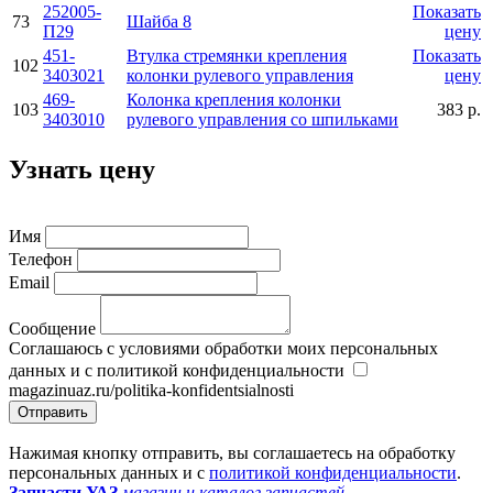
252005-
Показать
73
Шайба 8
П29
цену
451-
Втулка стремянки крепления
Показать
102
3403021
колонки рулевого управления
цену
469-
Колонка крепления колонки
103
383 р.
3403010
рулевого управления со шпильками
Узнать цену
Имя
Телефон
Email
Сообщение
Соглашаюсь с условиями обработки моих персональных
данных и с политикой конфиденциальности
magazinuaz.ru/politika-konfidentsialnosti
Отправить
Нажимая кнопку отправить, вы соглашаетесь на обработку
персональных данных и с
политикой конфиденциальности
.
Запчасти УАЗ
магазин и каталог запчастей