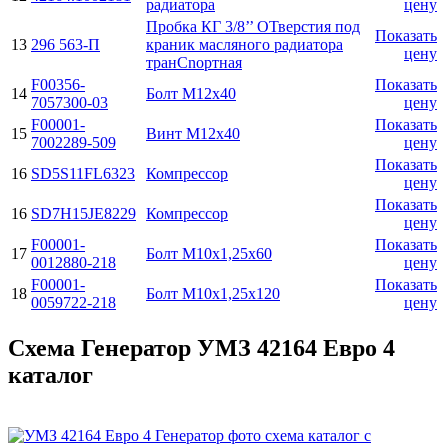
радиатора
цену
Пробка КГ 3/8’’ ОТверстия под
Показать
13
296 563-П
краник масляного радиатора
цену
транCnортная
F00356-
Показать
14
Болт М12х40
7057300-03
цену
F00001-
Показать
15
Винт М12x40
7002289-509
цену
Показать
16
SD5S11FL6323
Компрессор
цену
Показать
16
SD7H15JE8229
Компрессор
цену
F00001-
Показать
17
Болт М10х1,25х60
0012880-218
цену
F00001-
Показать
18
Болт М10х1,25х120
0059722-218
цену
Схема Генератор УМЗ 42164 Евро 4
каталог