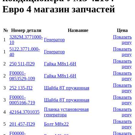
Евро 4 магазин запчастей
№
Номер детали
Название
Цена
3282М.3771000-
Показать
1
Генератор
10
цену
5122.3771.000-
Показать
1
Генератор
40
цену
Показать
2
250 511-П29
Гайка М8х1-6H
цену
F00001-
Показать
2
Гайка М8х1-6H
0853529-109
цену
Показать
3
252 135-П2
Шайба 8Т пружинная
цену
F00001-
Показать
3
Шайба 8Т пружинная
0005166-719
цену
Планка установочная
Показать
4
42164.3701035
генератора
цену
Показать
5
201 457-П29
Болт М8х22
цену
F00000-
Показать