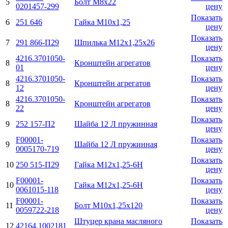
5
Болт М8х22
0201457-299
цену
Показать
6
251 646
Гайка М10х1,25
цену
Показать
7
291 866-П29
Шпилька М12х1,25х26
цену
4216.3701050-
Показать
8
Кронштейн агрегатов
01
цену
4216.3701050-
Показать
8
Кронштейн агрегатов
12
цену
4216.3701050-
Показать
8
Кронштейн агрегатов
22
цену
Показать
9
252 157-П2
Шайба 12 Л пружинная
цену
F00001-
Показать
9
Шайба 12 Л пружинная
0005170-719
цену
Показать
10
250 515-П29
Гайка М12х1,25-6H
цену
F00001-
Показать
10
Гайка М12х1,25-6H
0061015-118
цену
F00001-
Показать
11
Болт М10х1,25х120
0059722-218
цену
Штуцер крана масляного
Показать
12
42164.1002181