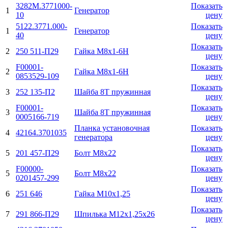
3282М.3771000-
Показать
1
Генератор
10
цену
5122.3771.000-
Показать
1
Генератор
40
цену
Показать
2
250 511-П29
Гайка М8х1-6H
цену
F00001-
Показать
2
Гайка М8х1-6H
0853529-109
цену
Показать
3
252 135-П2
Шайба 8Т пружинная
цену
F00001-
Показать
3
Шайба 8Т пружинная
0005166-719
цену
Планка установочная
Показать
4
42164.3701035
генератора
цену
Показать
5
201 457-П29
Болт М8х22
цену
F00000-
Показать
5
Болт М8х22
0201457-299
цену
Показать
6
251 646
Гайка М10х1,25
цену
Показать
7
291 866-П29
Шпилька М12х1,25х26
цену