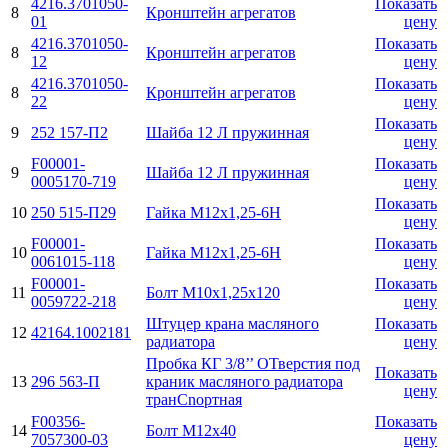
4216.3701050-
Показать
8
Кронштейн агрегатов
01
цену
4216.3701050-
Показать
8
Кронштейн агрегатов
12
цену
4216.3701050-
Показать
8
Кронштейн агрегатов
22
цену
Показать
9
252 157-П2
Шайба 12 Л пружинная
цену
F00001-
Показать
9
Шайба 12 Л пружинная
0005170-719
цену
Показать
10
250 515-П29
Гайка М12х1,25-6H
цену
F00001-
Показать
10
Гайка М12х1,25-6H
0061015-118
цену
F00001-
Показать
11
Болт М10х1,25х120
0059722-218
цену
Штуцер крана масляного
Показать
12
42164.1002181
радиатора
цену
Пробка КГ 3/8’’ ОТверстия под
Показать
13
296 563-П
краник масляного радиатора
цену
транCnортная
F00356-
Показать
14
Болт М12х40
7057300-03
цену