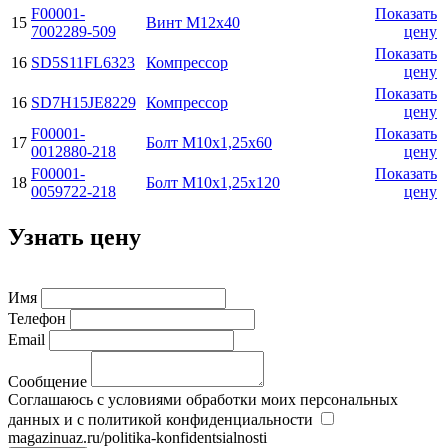
F00001-
Показать
15
Винт М12x40
7002289-509
цену
Показать
16
SD5S11FL6323
Компрессор
цену
Показать
16
SD7H15JE8229
Компрессор
цену
F00001-
Показать
17
Болт М10х1,25х60
0012880-218
цену
F00001-
Показать
18
Болт М10х1,25х120
0059722-218
цену
Узнать цену
Имя
Телефон
Email
Сообщение
Соглашаюсь с условиями обработки моих персональных
данных и с политикой конфиденциальности
magazinuaz.ru/politika-konfidentsialnosti