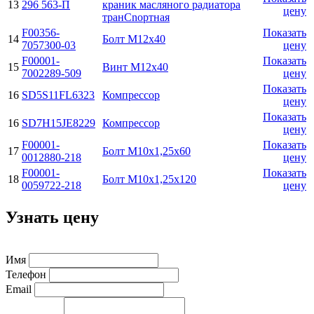
13
296 563-П
краник масляного радиатора
цену
транCnортная
F00356-
Показать
14
Болт М12х40
7057300-03
цену
F00001-
Показать
15
Винт М12x40
7002289-509
цену
Показать
16
SD5S11FL6323
Компрессор
цену
Показать
16
SD7H15JE8229
Компрессор
цену
F00001-
Показать
17
Болт М10х1,25х60
0012880-218
цену
F00001-
Показать
18
Болт М10х1,25х120
0059722-218
цену
Узнать цену
Имя
Телефон
Email