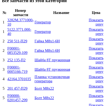
Все запчасти из этой категории
Номер
№
Название
Цена
запчасти
3282М.3771000-
Показать
1
Генератор
10
цену
5122.3771.000-
Показать
1
Генератор
40
цену
Показать
2
250 511-П29
Гайка М8х1-6H
цену
F00001-
Показать
2
Гайка М8х1-6H
0853529-109
цену
Показать
3
252 135-П2
Шайба 8Т пружинная
цену
F00001-
Показать
3
Шайба 8Т пружинная
0005166-719
цену
Планка установочная
Показать
4
42164.3701035
генератора
цену
Показать
5
201 457-П29
Болт М8х22
цену
F00000-
Показать
5
Болт М8х22
0201457-299
цену
Показать