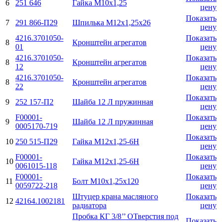
6
251 646
Гайка М10х1,25
цену
Показать
7
291 866-П29
Шпилька М12х1,25х26
цену
4216.3701050-
Показать
8
Кронштейн агрегатов
01
цену
4216.3701050-
Показать
8
Кронштейн агрегатов
12
цену
4216.3701050-
Показать
8
Кронштейн агрегатов
22
цену
Показать
9
252 157-П2
Шайба 12 Л пружинная
цену
F00001-
Показать
9
Шайба 12 Л пружинная
0005170-719
цену
Показать
10
250 515-П29
Гайка М12х1,25-6H
цену
F00001-
Показать
10
Гайка М12х1,25-6H
0061015-118
цену
F00001-
Показать
11
Болт М10х1,25х120
0059722-218
цену
Штуцер крана масляного
Показать
12
42164.1002181
радиатора
цену
Пробка КГ 3/8’’ ОТверстия под
Показать