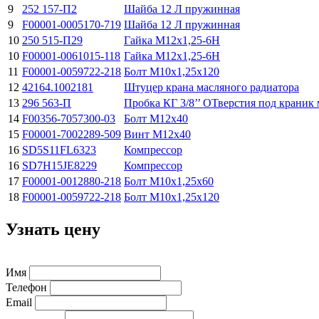
9
252 157-П2
Шайба 12 Л пружинная
9
F00001-0005170-719
Шайба 12 Л пружинная
10
250 515-П29
Гайка М12х1,25-6H
10
F00001-0061015-118
Гайка М12х1,25-6H
11
F00001-0059722-218
Болт М10х1,25х120
12
42164.1002181
Штуцер крана масляного радиатора
13
296 563-П
Пробка КГ 3/8’’ ОТверстия под краник
14
F00356-7057300-03
Болт М12х40
15
F00001-7002289-509
Винт М12x40
16
SD5S11FL6323
Компрессор
16
SD7H15JE8229
Компрессор
17
F00001-0012880-218
Болт М10х1,25х60
18
F00001-0059722-218
Болт М10х1,25х120
Узнать цену
Имя
Телефон
Email