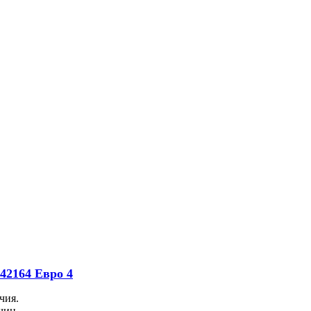
42164 Евро 4
чия.
чин.