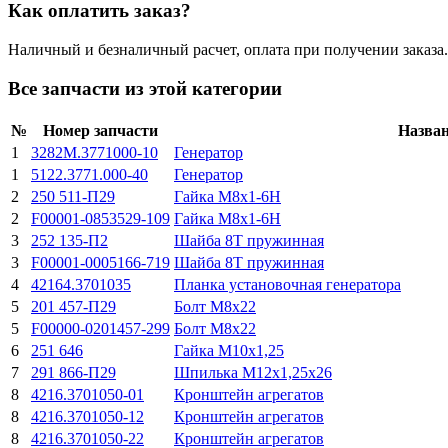
Как оплатить заказ?
Наличный и безналичный расчет, оплата при получении заказа.
Все запчасти из этой категории
№
Номер запчасти
Назва
1
3282М.3771000-10
Генератор
1
5122.3771.000-40
Генератор
2
250 511-П29
Гайка М8х1-6H
2
F00001-0853529-109
Гайка М8х1-6H
3
252 135-П2
Шайба 8Т пружинная
3
F00001-0005166-719
Шайба 8Т пружинная
4
42164.3701035
Планка установочная генератора
5
201 457-П29
Болт М8х22
5
F00000-0201457-299
Болт М8х22
6
251 646
Гайка М10х1,25
7
291 866-П29
Шпилька М12х1,25х26
8
4216.3701050-01
Кронштейн агрегатов
8
4216.3701050-12
Кронштейн агрегатов
8
4216.3701050-22
Кронштейн агрегатов