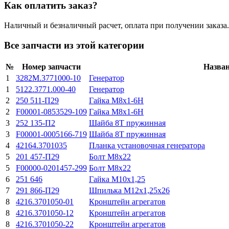
Как оплатить заказ?
Наличный и безналичный расчет, оплата при получении заказа.
Все запчасти из этой категории
№
Номер запчасти
Назва
1
3282М.3771000-10
Генератор
1
5122.3771.000-40
Генератор
2
250 511-П29
Гайка М8х1-6H
2
F00001-0853529-109
Гайка М8х1-6H
3
252 135-П2
Шайба 8Т пружинная
3
F00001-0005166-719
Шайба 8Т пружинная
4
42164.3701035
Планка установочная генератора
5
201 457-П29
Болт М8х22
5
F00000-0201457-299
Болт М8х22
6
251 646
Гайка М10х1,25
7
291 866-П29
Шпилька М12х1,25х26
8
4216.3701050-01
Кронштейн агрегатов
8
4216.3701050-12
Кронштейн агрегатов
8
4216.3701050-22
Кронштейн агрегатов