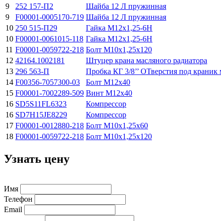
9
252 157-П2
Шайба 12 Л пружинная
9
F00001-0005170-719
Шайба 12 Л пружинная
10
250 515-П29
Гайка М12х1,25-6H
10
F00001-0061015-118
Гайка М12х1,25-6H
11
F00001-0059722-218
Болт М10х1,25х120
12
42164.1002181
Штуцер крана масляного радиатора
13
296 563-П
Пробка КГ 3/8’’ ОТверстия под краник
14
F00356-7057300-03
Болт М12х40
15
F00001-7002289-509
Винт М12x40
16
SD5S11FL6323
Компрессор
16
SD7H15JE8229
Компрессор
17
F00001-0012880-218
Болт М10х1,25х60
18
F00001-0059722-218
Болт М10х1,25х120
Узнать цену
Имя
Телефон
Email