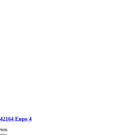
42164 Евро 4
чия.
чин.