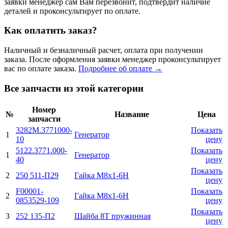
заявки менеджер сам Вам перезвонит, подтвердит наличие
деталей и проконсультирует по оплате.
Как оплатить заказ?
Наличный и безналичный расчет, оплата при получении
заказа. После оформления заявки менеджер проконсультирует
вас по оплате заказа.
Подробнее об оплате →
Все запчасти из этой категории
Номер
№
Название
Цена
запчасти
3282М.3771000-
Показать
1
Генератор
10
цену
5122.3771.000-
Показать
1
Генератор
40
цену
Показать
2
250 511-П29
Гайка М8х1-6H
цену
F00001-
Показать
2
Гайка М8х1-6H
0853529-109
цену
Показать
3
252 135-П2
Шайба 8Т пружинная
цену