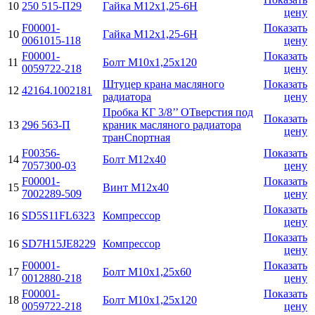
10
250 515-П29
Гайка М12х1,25-6H
цену
F00001-
Показать
10
Гайка М12х1,25-6H
0061015-118
цену
F00001-
Показать
11
Болт М10х1,25х120
0059722-218
цену
Штуцер крана масляного
Показать
12
42164.1002181
радиатора
цену
Пробка КГ 3/8’’ ОТверстия под
Показать
13
296 563-П
краник масляного радиатора
цену
транCnортная
F00356-
Показать
14
Болт М12х40
7057300-03
цену
F00001-
Показать
15
Винт М12x40
7002289-509
цену
Показать
16
SD5S11FL6323
Компрессор
цену
Показать
16
SD7H15JE8229
Компрессор
цену
F00001-
Показать
17
Болт М10х1,25х60
0012880-218
цену
F00001-
Показать
18
Болт М10х1,25х120
0059722-218
цену