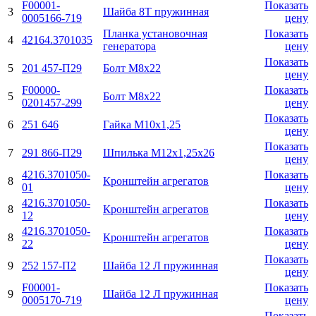
F00001-
Показать
3
Шайба 8Т пружинная
0005166-719
цену
Планка установочная
Показать
4
42164.3701035
генератора
цену
Показать
5
201 457-П29
Болт М8х22
цену
F00000-
Показать
5
Болт М8х22
0201457-299
цену
Показать
6
251 646
Гайка М10х1,25
цену
Показать
7
291 866-П29
Шпилька М12х1,25х26
цену
4216.3701050-
Показать
8
Кронштейн агрегатов
01
цену
4216.3701050-
Показать
8
Кронштейн агрегатов
12
цену
4216.3701050-
Показать
8
Кронштейн агрегатов
22
цену
Показать
9
252 157-П2
Шайба 12 Л пружинная
цену
F00001-
Показать
9
Шайба 12 Л пружинная
0005170-719
цену
Показать