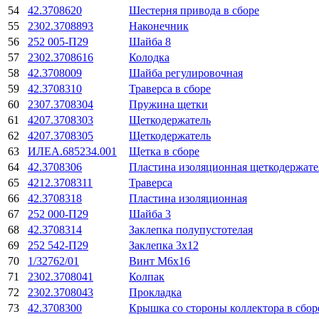
54
42.3708620
Шестерня привода в сборе
55
2302.3708893
Наконечник
56
252 005-П29
Шайба 8
57
2302.3708616
Колодка
58
42.3708009
Шайба регулировочная
59
42.3708310
Траверса в сборе
60
2307.3708304
Пружина щетки
61
4207.3708303
Щеткодержатель
62
4207.3708305
Щеткодержатель
63
ИЛЕА.685234.001
Щетка в сборе
64
42.3708306
Пластина изоляционная щеткодержате
65
4212.3708311
Траверса
66
42.3708318
Пластина изоляционная
67
252 000-П29
Шайба 3
68
42.3708314
Заклепка полупустотелая
69
252 542-П29
Заклепка 3х12
70
1/32762/01
Винт М6х16
71
2302.3708041
Колпак
72
2302.3708043
Прокладка
73
42.3708300
Крышка со стороны коллектора в сбор