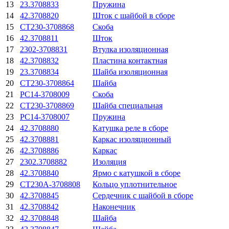
13
23.3708833
Пружина
14
42.3708820
Шток с шайбой в сборе
15
СТ230-3708868
Скоба
16
42.3708811
Шток
17
2302-3708831
Втулка изоляционная
18
42.3708832
Пластина контактная
19
23.3708834
Шайба изоляционная
20
СТ230-3708864
Шайба
21
РС14-3708009
Скоба
22
СТ230-3708869
Шайба специальная
23
РС14-3708007
Пружина
24
42.3708880
Катушка реле в сборе
25
42.3708881
Каркас изоляционный
26
42.3708886
Каркас
27
2302.3708882
Изоляция
28
42.3708840
Ярмо с катушкой в сборе
29
СТ230А-3708808
Кольцо уплотнительное
30
42.3708845
Сердечник с шайбой в сборе
31
42.3708842
Наконечник
32
42.3708848
Шайба