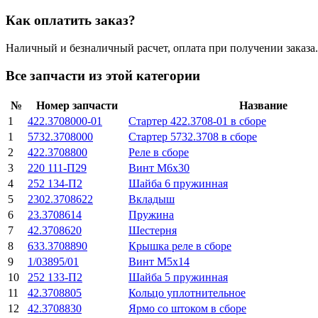
Как оплатить заказ?
Наличный и безналичный расчет, оплата при получении заказа.
Все запчасти из этой категории
№
Номер запчасти
Название
1
422.3708000-01
Стартер 422.3708-01 в сборе
1
5732.3708000
Стартер 5732.3708 в сборе
2
422.3708800
Реле в сборе
3
220 111-П29
Винт М6х30
4
252 134-П2
Шайба 6 пружинная
5
2302.3708622
Вкладыш
6
23.3708614
Пружина
7
42.3708620
Шестерня
8
633.3708890
Крышка реле в сборе
9
1/03895/01
Винт М5х14
10
252 133-П2
Шайба 5 пружинная
11
42.3708805
Кольцо уплотнительное
12
42.3708830
Ярмо со штоком в сборе