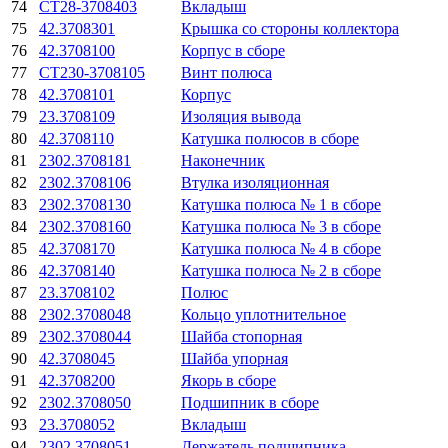
74
СТ28-3708403
Вкладыш
75
42.3708301
Крышка со стороны коллектора
76
42.3708100
Корпус в сборе
77
СТ230-3708105
Винт полюса
78
42.3708101
Корпус
79
23.3708109
Изоляция вывода
80
42.3708110
Катушка полюсов в сборе
81
2302.3708181
Наконечник
82
2302.3708106
Втулка изоляционная
83
2302.3708130
Катушка полюса № 1 в сборе
84
2302.3708160
Катушка полюса № 3 в сборе
85
42.3708170
Катушка полюса № 4 в сборе
86
42.3708140
Катушка полюса № 2 в сборе
87
23.3708102
Полюс
88
2302.3708048
Кольцо уплотнительное
89
2302.3708044
Шайба стопорная
90
42.3708045
Шайба упорная
91
42.3708200
Якорь в сборе
92
2302.3708050
Подшипник в сборе
93
23.3708052
Вкладыш
94
2302.3708051
Держатель подшипника