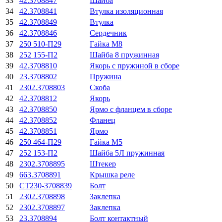
33
42.3708847
Шайба
34
42.3708841
Втулка изоляционная
35
42.3708849
Втулка
36
42.3708846
Сердечник
37
250 510-П29
Гайка М8
38
252 155-П2
Шайба 8 пружинная
39
42.3708810
Якорь с пружиной в сборе
40
23.3708802
Пружина
41
2302.3708803
Скоба
42
42.3708812
Якорь
43
42.3708850
Ярмо с фланцем в сборе
44
42.3708852
Фланец
45
42.3708851
Ярмо
46
250 464-П29
Гайка М5
47
252 153-П2
Шайба 5Л пружинная
48
2302.3708895
Штекер
49
663.3708891
Крышка реле
50
СТ230-3708839
Болт
51
2302.3708898
Заклепка
52
2302.3708897
Заклепка
53
23.3708894
Болт контактный