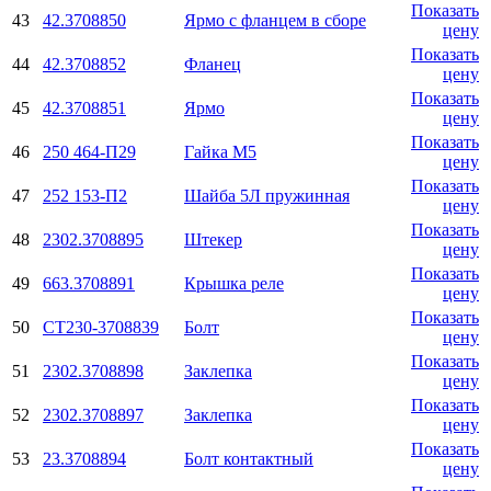
Показать
43
42.3708850
Ярмо с фланцем в сборе
цену
Показать
44
42.3708852
Фланец
цену
Показать
45
42.3708851
Ярмо
цену
Показать
46
250 464-П29
Гайка М5
цену
Показать
47
252 153-П2
Шайба 5Л пружинная
цену
Показать
48
2302.3708895
Штекер
цену
Показать
49
663.3708891
Крышка реле
цену
Показать
50
СТ230-3708839
Болт
цену
Показать
51
2302.3708898
Заклепка
цену
Показать
52
2302.3708897
Заклепка
цену
Показать
53
23.3708894
Болт контактный
цену