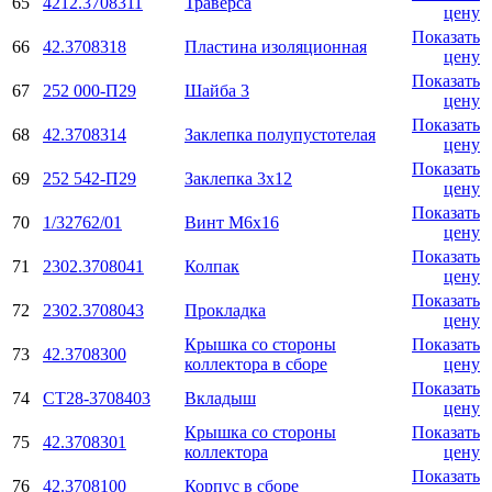
65
4212.3708311
Траверса
цену
Показать
66
42.3708318
Пластина изоляционная
цену
Показать
67
252 000-П29
Шайба 3
цену
Показать
68
42.3708314
Заклепка полупустотелая
цену
Показать
69
252 542-П29
Заклепка 3х12
цену
Показать
70
1/32762/01
Винт М6х16
цену
Показать
71
2302.3708041
Колпак
цену
Показать
72
2302.3708043
Прокладка
цену
Крышка со стороны
Показать
73
42.3708300
коллектора в сборе
цену
Показать
74
СТ28-3708403
Вкладыш
цену
Крышка со стороны
Показать
75
42.3708301
коллектора
цену
Показать
76
42.3708100
Корпус в сборе