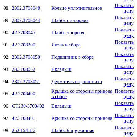
Показать
88
2302.3708048
Кольцо уплотнительное
цену
Показать
89
2302.3708044
Шайба стопорная
цену
Показать
90
42.3708045
Шайба упорная
цену
Показать
91
42.3708200
Якорь в сборе
цену
Показать
92
2302.3708050
Подшипник в сборе
цену
Показать
93
23.3708052
Вкладыш
цену
Показать
94
2302.3708051
Держатель подшипника
цену
Крышка со стороны привода
Показать
95
42.3708400
в сборе
цену
Показать
96
СТ230-3708402
Вкладыш
цену
Показать
97
42.3708401
Крышка со стороны привода
цену
Показать
98
252 154-П2
Шайба 6 пружинная
цену