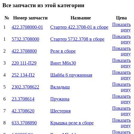
Все запчасти из этой категории
№
Номер запчасти
Название
Цена
Показать
1
422.3708000-01
Стартер 422.3708-01 в сборе
цену
Показать
1
5732.3708000
Стартер 5732.3708 в сборе
цену
Показать
2
422.3708800
Реле в сборе
цену
Показать
3
220 111-П29
Винт М6х30
цену
Показать
4
252 134-П2
Шайба 6 пружинная
цену
Показать
5
2302.3708622
Вкладыш
цену
Показать
6
23.3708614
Пружина
цену
Показать
7
42.3708620
Шестерня
цену
Показать
8
633.3708890
Крышка реле в сборе
цену
Показать