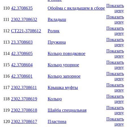
Показать
110
42.3708635
Обойма с вкладышем в сборе
цену
Показать
111
2302.3708632
Вкладыш
цену
Показать
112
СТ221-3708612
Ролик
цену
Показать
113
23.3708603
Пружина
цену
Показать
114
42.3708605
Кольцо поводковое
цену
Показать
115
42.3708604
Кольцо упорное
цену
Показать
116
42.3708601
Кольцо запорное
цену
Показать
117
2302.3708611
Крышка муфты
цену
Показать
118
2302.3708619
Кольцо
цену
Показать
119
2302.3708618
Шайба специальная
цену
Показать
120
2302.3708617
Пластина
цену