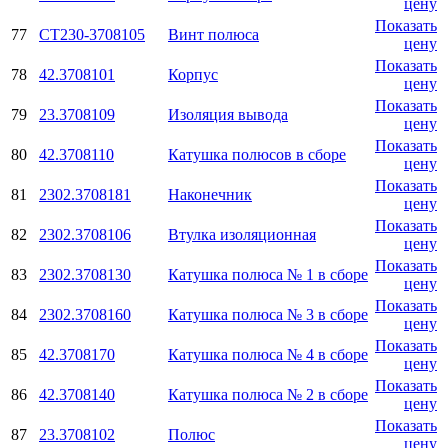
цену
Показать
77
СТ230-3708105
Винт полюса
цену
Показать
78
42.3708101
Корпус
цену
Показать
79
23.3708109
Изоляция вывода
цену
Показать
80
42.3708110
Катушка полюсов в сборе
цену
Показать
81
2302.3708181
Наконечник
цену
Показать
82
2302.3708106
Втулка изоляционная
цену
Показать
83
2302.3708130
Катушка полюса № 1 в сборе
цену
Показать
84
2302.3708160
Катушка полюса № 3 в сборе
цену
Показать
85
42.3708170
Катушка полюса № 4 в сборе
цену
Показать
86
42.3708140
Катушка полюса № 2 в сборе
цену
Показать
87
23.3708102
Полюс
цену