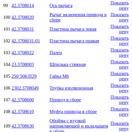
Показать
99
42.3708014
Ось рычага
цену
Рычаг включения привода в
Показать
100
42.3708020
сборе
цену
Показать
101
42.3708031
Пластина рычага левая
цену
Показать
102
42.3708031-01
Пластина рычага правая
цену
Показать
103
42.3708022
Палец
цену
Показать
104
23.3708003
Шпилька стяжная
цену
Показать
105
250 508-П29
Гайка М6
цену
Показать
106
2302.3708049
Трубка изоляционная
цену
Показать
107
42.3708600
Привод в сборе
цену
Показать
108
42.3708610
Муфта привода в сборе
цену
Обойма с втулкой
Показать
109
42.3708630
направляющей и вкладышем
цену
в сборе