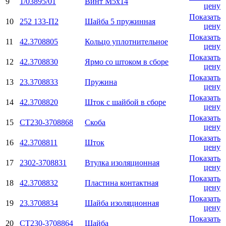
9
1/03895/01
Винт М5х14
цену
Показать
10
252 133-П2
Шайба 5 пружинная
цену
Показать
11
42.3708805
Кольцо уплотнительное
цену
Показать
12
42.3708830
Ярмо со штоком в сборе
цену
Показать
13
23.3708833
Пружина
цену
Показать
14
42.3708820
Шток с шайбой в сборе
цену
Показать
15
СТ230-3708868
Скоба
цену
Показать
16
42.3708811
Шток
цену
Показать
17
2302-3708831
Втулка изоляционная
цену
Показать
18
42.3708832
Пластина контактная
цену
Показать
19
23.3708834
Шайба изоляционная
цену
Показать
20
СТ230-3708864
Шайба