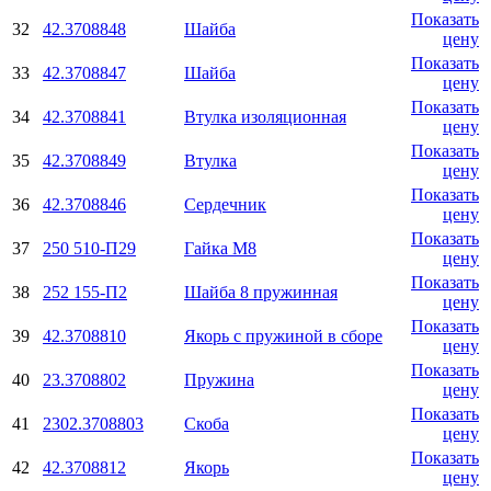
Показать
32
42.3708848
Шайба
цену
Показать
33
42.3708847
Шайба
цену
Показать
34
42.3708841
Втулка изоляционная
цену
Показать
35
42.3708849
Втулка
цену
Показать
36
42.3708846
Сердечник
цену
Показать
37
250 510-П29
Гайка М8
цену
Показать
38
252 155-П2
Шайба 8 пружинная
цену
Показать
39
42.3708810
Якорь с пружиной в сборе
цену
Показать
40
23.3708802
Пружина
цену
Показать
41
2302.3708803
Скоба
цену
Показать
42
42.3708812
Якорь
цену