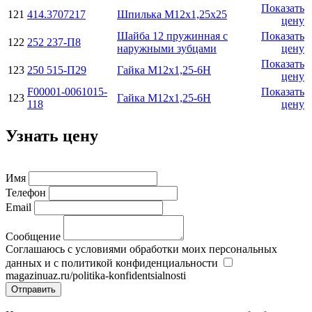
Показать
121
414.3707217
Шпилька М12х1,25х25
цену
Шайба 12 пружинная с
Показать
122
252 237-П8
наружными зубцами
цену
Показать
123
250 515-П29
Гайка М12х1,25-6Н
цену
F00001-0061015-
Показать
123
Гайка М12х1,25-6Н
118
цену
Узнать цену
Имя
Телефон
Email
Сообщение
Соглашаюсь с условиями обработки моих персональных
данных и с политикой конфиденциальности
magazinuaz.ru/politika-konfidentsialnosti
Отправить