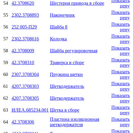
Показать
54
42.3708620
Шестерня привода в сборе
цену
Показать
55
2302.3708893
Наконечник
цену
Показать
56
252 005-П29
Шайба 8
цену
Показать
57
2302.3708616
Колодка
цену
Показать
58
42.3708009
Шайба регулировочная
цену
Показать
59
42.3708310
Траверса в сборе
цену
Показать
60
2307.3708304
Пружина щетки
цену
Показать
61
4207.3708303
Щеткодержатель
цену
Показать
62
4207.3708305
Щеткодержатель
цену
Показать
63
ИЛЕА.685234.001
Щетка в сборе
цену
Пластина изоляционная
Показать
64
42.3708306
щеткодержателя
цену
Показать