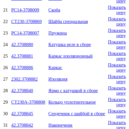
цену
Показать
21
РС14-3708009
Скоба
цену
Показать
22
СТ230-3708869
Шайба специальная
цену
Показать
23
РС14-3708007
Пружина
цену
Показать
24
42.3708880
Катушка реле в сборе
цену
Показать
25
42.3708881
Каркас изоляционный
цену
Показать
26
42.3708886
Каркас
цену
Показать
27
2302.3708882
Изоляция
цену
Показать
28
42.3708840
Ярмо с катушкой в сборе
цену
Показать
29
СТ230А-3708808
Кольцо уплотнительное
цену
Показать
30
42.3708845
Сердечник с шайбой в сборе
цену
Показать
31
42.3708842
Наконечник
цену