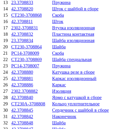
13
23.3708833
Пружина
14
42.3708820
Шток с шайбой в сборе
15
СТ230-3708868
Скоба
16
42.3708811
Шток
17
2302-3708831
Втулка изоляционная
18
42.3708832
Пластина контактная
19
23.3708834
Шайба изоляционная
20
СТ230-3708864
Шайба
21
РС14-3708009
Скоба
22
СТ230-3708869
Шайба специальная
23
РС14-3708007
Пружина
24
42.3708880
Катушка реле в сборе
25
42.3708881
Каркас изоляционный
26
42.3708886
Каркас
27
2302.3708882
Изоляция
28
42.3708840
Ярмо с катушкой в сборе
29
СТ230А-3708808
Кольцо уплотнительное
30
42.3708845
Сердечник с шайбой в сборе
31
42.3708842
Наконечник
32
42.3708848
Шайба