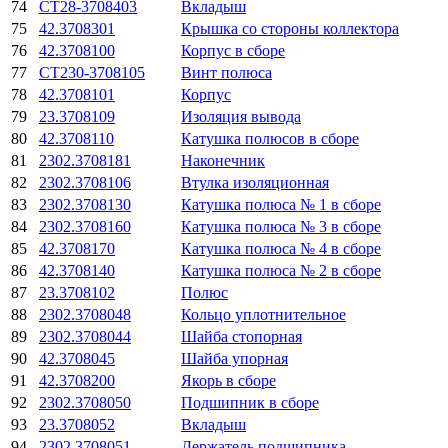
74
СТ28-3708403
Вкладыш
75
42.3708301
Крышка со стороны коллектора
76
42.3708100
Корпус в сборе
77
СТ230-3708105
Винт полюса
78
42.3708101
Корпус
79
23.3708109
Изоляция вывода
80
42.3708110
Катушка полюсов в сборе
81
2302.3708181
Наконечник
82
2302.3708106
Втулка изоляционная
83
2302.3708130
Катушка полюса № 1 в сборе
84
2302.3708160
Катушка полюса № 3 в сборе
85
42.3708170
Катушка полюса № 4 в сборе
86
42.3708140
Катушка полюса № 2 в сборе
87
23.3708102
Полюс
88
2302.3708048
Кольцо уплотнительное
89
2302.3708044
Шайба стопорная
90
42.3708045
Шайба упорная
91
42.3708200
Якорь в сборе
92
2302.3708050
Подшипник в сборе
93
23.3708052
Вкладыш
94
2302.3708051
Держатель подшипника