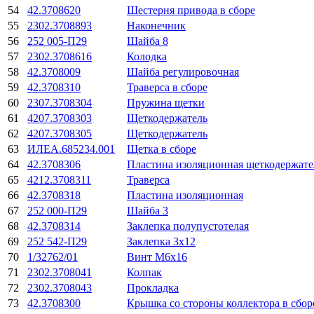
54
42.3708620
Шестерня привода в сборе
55
2302.3708893
Наконечник
56
252 005-П29
Шайба 8
57
2302.3708616
Колодка
58
42.3708009
Шайба регулировочная
59
42.3708310
Траверса в сборе
60
2307.3708304
Пружина щетки
61
4207.3708303
Щеткодержатель
62
4207.3708305
Щеткодержатель
63
ИЛЕА.685234.001
Щетка в сборе
64
42.3708306
Пластина изоляционная щеткодержате
65
4212.3708311
Траверса
66
42.3708318
Пластина изоляционная
67
252 000-П29
Шайба 3
68
42.3708314
Заклепка полупустотелая
69
252 542-П29
Заклепка 3х12
70
1/32762/01
Винт М6х16
71
2302.3708041
Колпак
72
2302.3708043
Прокладка
73
42.3708300
Крышка со стороны коллектора в сбор