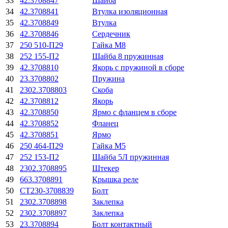
33
42.3708847
Шайба
34
42.3708841
Втулка изоляционная
35
42.3708849
Втулка
36
42.3708846
Сердечник
37
250 510-П29
Гайка М8
38
252 155-П2
Шайба 8 пружинная
39
42.3708810
Якорь с пружиной в сборе
40
23.3708802
Пружина
41
2302.3708803
Скоба
42
42.3708812
Якорь
43
42.3708850
Ярмо с фланцем в сборе
44
42.3708852
Фланец
45
42.3708851
Ярмо
46
250 464-П29
Гайка М5
47
252 153-П2
Шайба 5Л пружинная
48
2302.3708895
Штекер
49
663.3708891
Крышка реле
50
СТ230-3708839
Болт
51
2302.3708898
Заклепка
52
2302.3708897
Заклепка
53
23.3708894
Болт контактный