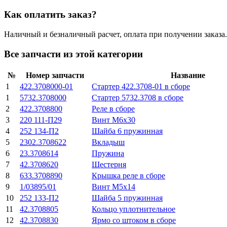
Как оплатить заказ?
Наличный и безналичный расчет, оплата при получении заказа.
Все запчасти из этой категории
№
Номер запчасти
Название
1
422.3708000-01
Стартер 422.3708-01 в сборе
1
5732.3708000
Стартер 5732.3708 в сборе
2
422.3708800
Реле в сборе
3
220 111-П29
Винт М6х30
4
252 134-П2
Шайба 6 пружинная
5
2302.3708622
Вкладыш
6
23.3708614
Пружина
7
42.3708620
Шестерня
8
633.3708890
Крышка реле в сборе
9
1/03895/01
Винт М5х14
10
252 133-П2
Шайба 5 пружинная
11
42.3708805
Кольцо уплотнительное
12
42.3708830
Ярмо со штоком в сборе