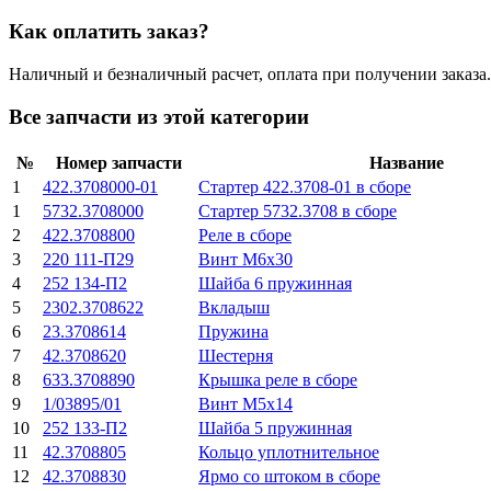
Как оплатить заказ?
Наличный и безналичный расчет, оплата при получении заказа.
Все запчасти из этой категории
№
Номер запчасти
Название
1
422.3708000-01
Стартер 422.3708-01 в сборе
1
5732.3708000
Стартер 5732.3708 в сборе
2
422.3708800
Реле в сборе
3
220 111-П29
Винт М6х30
4
252 134-П2
Шайба 6 пружинная
5
2302.3708622
Вкладыш
6
23.3708614
Пружина
7
42.3708620
Шестерня
8
633.3708890
Крышка реле в сборе
9
1/03895/01
Винт М5х14
10
252 133-П2
Шайба 5 пружинная
11
42.3708805
Кольцо уплотнительное
12
42.3708830
Ярмо со штоком в сборе