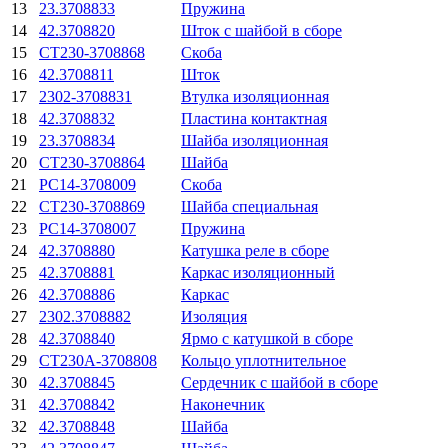
13
23.3708833
Пружина
14
42.3708820
Шток с шайбой в сборе
15
СТ230-3708868
Скоба
16
42.3708811
Шток
17
2302-3708831
Втулка изоляционная
18
42.3708832
Пластина контактная
19
23.3708834
Шайба изоляционная
20
СТ230-3708864
Шайба
21
РС14-3708009
Скоба
22
СТ230-3708869
Шайба специальная
23
РС14-3708007
Пружина
24
42.3708880
Катушка реле в сборе
25
42.3708881
Каркас изоляционный
26
42.3708886
Каркас
27
2302.3708882
Изоляция
28
42.3708840
Ярмо с катушкой в сборе
29
СТ230А-3708808
Кольцо уплотнительное
30
42.3708845
Сердечник с шайбой в сборе
31
42.3708842
Наконечник
32
42.3708848
Шайба