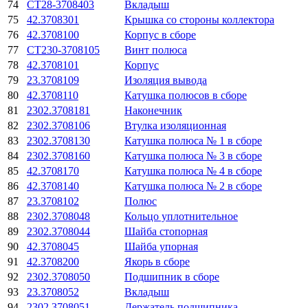
74
СТ28-3708403
Вкладыш
75
42.3708301
Крышка со стороны коллектора
76
42.3708100
Корпус в сборе
77
СТ230-3708105
Винт полюса
78
42.3708101
Корпус
79
23.3708109
Изоляция вывода
80
42.3708110
Катушка полюсов в сборе
81
2302.3708181
Наконечник
82
2302.3708106
Втулка изоляционная
83
2302.3708130
Катушка полюса № 1 в сборе
84
2302.3708160
Катушка полюса № 3 в сборе
85
42.3708170
Катушка полюса № 4 в сборе
86
42.3708140
Катушка полюса № 2 в сборе
87
23.3708102
Полюс
88
2302.3708048
Кольцо уплотнительное
89
2302.3708044
Шайба стопорная
90
42.3708045
Шайба упорная
91
42.3708200
Якорь в сборе
92
2302.3708050
Подшипник в сборе
93
23.3708052
Вкладыш
94
2302.3708051
Держатель подшипника