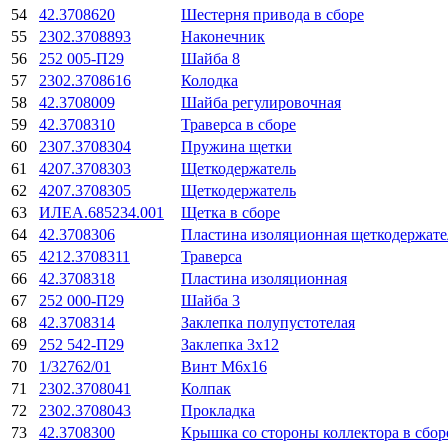
54
42.3708620
Шестерня привода в сборе
55
2302.3708893
Наконечник
56
252 005-П29
Шайба 8
57
2302.3708616
Колодка
58
42.3708009
Шайба регулировочная
59
42.3708310
Траверса в сборе
60
2307.3708304
Пружина щетки
61
4207.3708303
Щеткодержатель
62
4207.3708305
Щеткодержатель
63
ИЛЕА.685234.001
Щетка в сборе
64
42.3708306
Пластина изоляционная щеткодержате
65
4212.3708311
Траверса
66
42.3708318
Пластина изоляционная
67
252 000-П29
Шайба 3
68
42.3708314
Заклепка полупустотелая
69
252 542-П29
Заклепка 3х12
70
1/32762/01
Винт М6х16
71
2302.3708041
Колпак
72
2302.3708043
Прокладка
73
42.3708300
Крышка со стороны коллектора в сбор