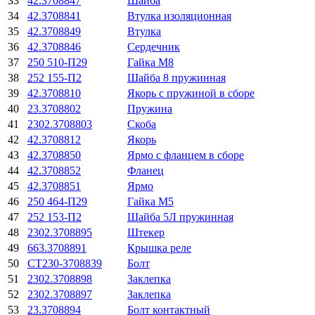
33
42.3708847
Шайба
34
42.3708841
Втулка изоляционная
35
42.3708849
Втулка
36
42.3708846
Сердечник
37
250 510-П29
Гайка М8
38
252 155-П2
Шайба 8 пружинная
39
42.3708810
Якорь с пружиной в сборе
40
23.3708802
Пружина
41
2302.3708803
Скоба
42
42.3708812
Якорь
43
42.3708850
Ярмо с фланцем в сборе
44
42.3708852
Фланец
45
42.3708851
Ярмо
46
250 464-П29
Гайка М5
47
252 153-П2
Шайба 5Л пружинная
48
2302.3708895
Штекер
49
663.3708891
Крышка реле
50
СТ230-3708839
Болт
51
2302.3708898
Заклепка
52
2302.3708897
Заклепка
53
23.3708894
Болт контактный