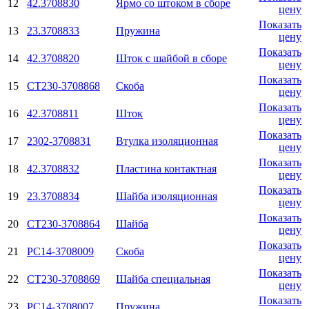
12
42.3708830
Ярмо со штоком в сборе
цену
Показать
13
23.3708833
Пружина
цену
Показать
14
42.3708820
Шток с шайбой в сборе
цену
Показать
15
СТ230-3708868
Скоба
цену
Показать
16
42.3708811
Шток
цену
Показать
17
2302-3708831
Втулка изоляционная
цену
Показать
18
42.3708832
Пластина контактная
цену
Показать
19
23.3708834
Шайба изоляционная
цену
Показать
20
СТ230-3708864
Шайба
цену
Показать
21
РС14-3708009
Скоба
цену
Показать
22
СТ230-3708869
Шайба специальная
цену
Показать
23
РС14-3708007
Пружина