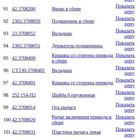
Показать
91
42.3708200
Якорь в сборе
цену
Показать
92
2302.3708050
Подшипник в сборе
цену
Показать
93
23.3708052
Вкладыш
цену
Показать
94
2302.3708051
Держатель подшипника
цену
Крышка со стороны привода
Показать
95
42.3708400
в сборе
цену
Показать
96
СТ230-3708402
Вкладыш
цену
Показать
97
42.3708401
Крышка со стороны привода
цену
Показать
98
252 154-П2
Шайба 6 пружинная
цену
Показать
99
42.3708014
Ось рычага
цену
Рычаг включения привода в
Показать
100
42.3708020
сборе
цену
Показать
101
42.3708031
Пластина рычага левая
цену