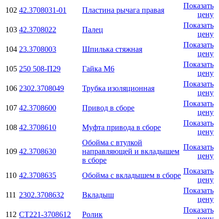
Показать
102
42.3708031-01
Пластина рычага правая
цену
Показать
103
42.3708022
Палец
цену
Показать
104
23.3708003
Шпилька стяжная
цену
Показать
105
250 508-П29
Гайка М6
цену
Показать
106
2302.3708049
Трубка изоляционная
цену
Показать
107
42.3708600
Привод в сборе
цену
Показать
108
42.3708610
Муфта привода в сборе
цену
Обойма с втулкой
Показать
109
42.3708630
направляющей и вкладышем
цену
в сборе
Показать
110
42.3708635
Обойма с вкладышем в сборе
цену
Показать
111
2302.3708632
Вкладыш
цену
Показать
112
СТ221-3708612
Ролик
цену