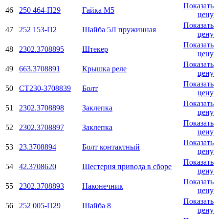
Показать
46
250 464-П29
Гайка М5
цену
Показать
47
252 153-П2
Шайба 5Л пружинная
цену
Показать
48
2302.3708895
Штекер
цену
Показать
49
663.3708891
Крышка реле
цену
Показать
50
СТ230-3708839
Болт
цену
Показать
51
2302.3708898
Заклепка
цену
Показать
52
2302.3708897
Заклепка
цену
Показать
53
23.3708894
Болт контактный
цену
Показать
54
42.3708620
Шестерня привода в сборе
цену
Показать
55
2302.3708893
Наконечник
цену
Показать
56
252 005-П29
Шайба 8
цену