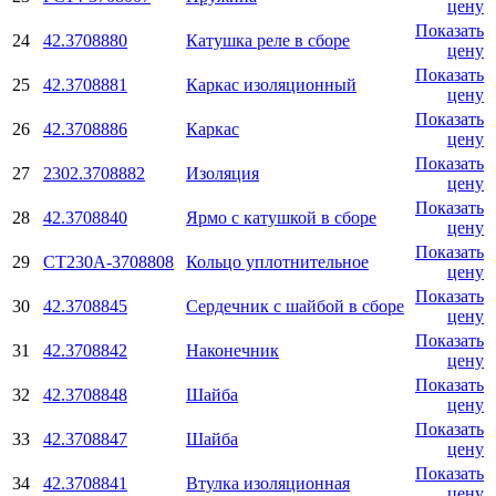
цену
Показать
24
42.3708880
Катушка реле в сборе
цену
Показать
25
42.3708881
Каркас изоляционный
цену
Показать
26
42.3708886
Каркас
цену
Показать
27
2302.3708882
Изоляция
цену
Показать
28
42.3708840
Ярмо с катушкой в сборе
цену
Показать
29
СТ230А-3708808
Кольцо уплотнительное
цену
Показать
30
42.3708845
Сердечник с шайбой в сборе
цену
Показать
31
42.3708842
Наконечник
цену
Показать
32
42.3708848
Шайба
цену
Показать
33
42.3708847
Шайба
цену
Показать
34
42.3708841
Втулка изоляционная
цену