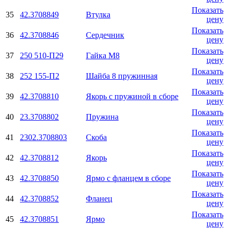
Показать
35
42.3708849
Втулка
цену
Показать
36
42.3708846
Сердечник
цену
Показать
37
250 510-П29
Гайка М8
цену
Показать
38
252 155-П2
Шайба 8 пружинная
цену
Показать
39
42.3708810
Якорь с пружиной в сборе
цену
Показать
40
23.3708802
Пружина
цену
Показать
41
2302.3708803
Скоба
цену
Показать
42
42.3708812
Якорь
цену
Показать
43
42.3708850
Ярмо с фланцем в сборе
цену
Показать
44
42.3708852
Фланец
цену
Показать
45
42.3708851
Ярмо
цену