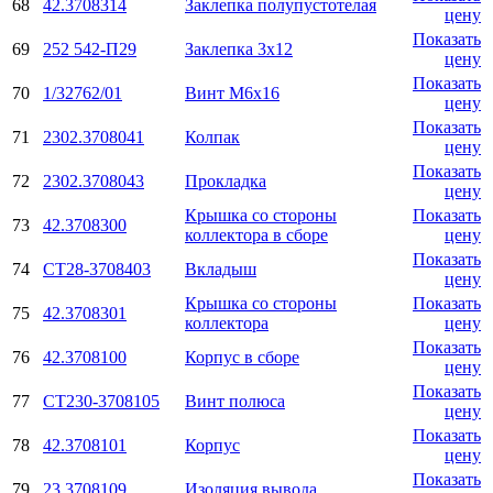
68
42.3708314
Заклепка полупустотелая
цену
Показать
69
252 542-П29
Заклепка 3х12
цену
Показать
70
1/32762/01
Винт М6х16
цену
Показать
71
2302.3708041
Колпак
цену
Показать
72
2302.3708043
Прокладка
цену
Крышка со стороны
Показать
73
42.3708300
коллектора в сборе
цену
Показать
74
СТ28-3708403
Вкладыш
цену
Крышка со стороны
Показать
75
42.3708301
коллектора
цену
Показать
76
42.3708100
Корпус в сборе
цену
Показать
77
СТ230-3708105
Винт полюса
цену
Показать
78
42.3708101
Корпус
цену
Показать
79
23.3708109
Изоляция вывода