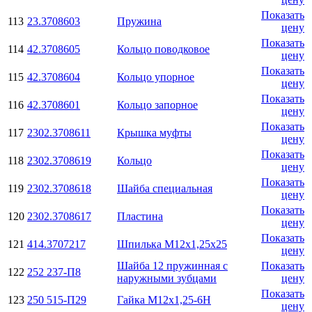
Показать
113
23.3708603
Пружина
цену
Показать
114
42.3708605
Кольцо поводковое
цену
Показать
115
42.3708604
Кольцо упорное
цену
Показать
116
42.3708601
Кольцо запорное
цену
Показать
117
2302.3708611
Крышка муфты
цену
Показать
118
2302.3708619
Кольцо
цену
Показать
119
2302.3708618
Шайба специальная
цену
Показать
120
2302.3708617
Пластина
цену
Показать
121
414.3707217
Шпилька М12х1,25х25
цену
Шайба 12 пружинная с
Показать
122
252 237-П8
наружными зубцами
цену
Показать
123
250 515-П29
Гайка М12х1,25-6Н
цену