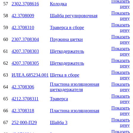
Показать
57
2302.3708616
Колодка
цену
Показать
58
42.3708009
Шайба регулировочная
цену
Показать
59
42.3708310
Траверса в сборе
цену
Показать
60
2307.3708304
Пружина щетки
цену
Показать
61
4207.3708303
Щеткодержатель
цену
Показать
62
4207.3708305
Щеткодержатель
цену
Показать
63
ИЛЕА.685234.001
Щетка в сборе
цену
Пластина изоляционная
Показать
64
42.3708306
щеткодержателя
цену
Показать
65
4212.3708311
Траверса
цену
Показать
66
42.3708318
Пластина изоляционная
цену
Показать
67
252 000-П29
Шайба 3
цену
Показать