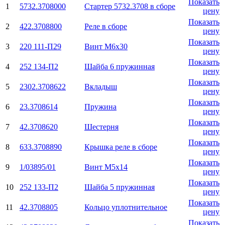
Показать
1
5732.3708000
Стартер 5732.3708 в сборе
цену
Показать
2
422.3708800
Реле в сборе
цену
Показать
3
220 111-П29
Винт М6х30
цену
Показать
4
252 134-П2
Шайба 6 пружинная
цену
Показать
5
2302.3708622
Вкладыш
цену
Показать
6
23.3708614
Пружина
цену
Показать
7
42.3708620
Шестерня
цену
Показать
8
633.3708890
Крышка реле в сборе
цену
Показать
9
1/03895/01
Винт М5х14
цену
Показать
10
252 133-П2
Шайба 5 пружинная
цену
Показать
11
42.3708805
Кольцо уплотнительное
цену
Показать