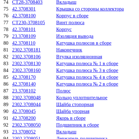
74
СТ28-3708403
Вкладыш
75
42.3708301
Крышка со стороны коллектора
76
42.3708100
Корпус в сборе
77
СТ230-3708105
Винт полюса
78
42.3708101
Корпус
79
23.3708109
Изоляция вывода
80
42.3708110
Катушка полюсов в сборе
81
2302.3708181
Наконечник
82
2302.3708106
Втулка изоляционная
83
2302.3708130
Катушка полюса № 1 в сборе
84
2302.3708160
Катушка полюса № 3 в сборе
85
42.3708170
Катушка полюса № 4 в сборе
86
42.3708140
Катушка полюса № 2 в сборе
87
23.3708102
Полюс
88
2302.3708048
Кольцо уплотнительное
89
2302.3708044
Шайба стопорная
90
42.3708045
Шайба упорная
91
42.3708200
Якорь в сборе
92
2302.3708050
Подшипник в сборе
93
23.3708052
Вкладыш
94
2302.3708051
Держатель подшипника