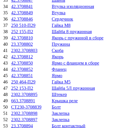
33
42.3708847
Шайба
34
42.3708841
Втулка изоляционная
35
42.3708849
Втулка
36
42.3708846
Сердечник
37
250 510-П29
Гайка М8
38
252 155-П2
Шайба 8 пружинная
39
42.3708810
Якорь с пружиной в сборе
40
23.3708802
Пружина
41
2302.3708803
Скоба
42
42.3708812
Якорь
43
42.3708850
Ярмо с фланцем в сборе
44
42.3708852
Фланец
45
42.3708851
Ярмо
46
250 464-П29
Гайка М5
47
252 153-П2
Шайба 5Л пружинная
48
2302.3708895
Штекер
49
663.3708891
Крышка реле
50
СТ230-3708839
Болт
51
2302.3708898
Заклепка
52
2302.3708897
Заклепка
53
23.3708894
Болт контактный