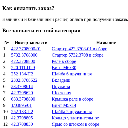
Как оплатить заказ?
Наличный и безналичный расчет, оплата при получении заказа.
Все запчасти из этой категории
№
Номер запчасти
Название
1
422.3708000-01
Стартер 422.3708-01 в сборе
1
5732.3708000
Стартер 5732.3708 в сборе
2
422.3708800
Реле в сборе
3
220 111-П29
Винт М6х30
4
252 134-П2
Шайба 6 пружинная
5
2302.3708622
Вкладыш
6
23.3708614
Пружина
7
42.3708620
Шестерня
8
633.3708890
Крышка реле в сборе
9
1/03895/01
Винт М5х14
10
252 133-П2
Шайба 5 пружинная
11
42.3708805
Кольцо уплотнительное
12
42.3708830
Ярмо со штоком в сборе