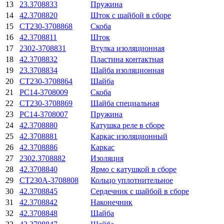
13
23.3708833
Пружина
14
42.3708820
Шток с шайбой в сборе
15
СТ230-3708868
Скоба
16
42.3708811
Шток
17
2302-3708831
Втулка изоляционная
18
42.3708832
Пластина контактная
19
23.3708834
Шайба изоляционная
20
СТ230-3708864
Шайба
21
РС14-3708009
Скоба
22
СТ230-3708869
Шайба специальная
23
РС14-3708007
Пружина
24
42.3708880
Катушка реле в сборе
25
42.3708881
Каркас изоляционный
26
42.3708886
Каркас
27
2302.3708882
Изоляция
28
42.3708840
Ярмо с катушкой в сборе
29
СТ230А-3708808
Кольцо уплотнительное
30
42.3708845
Сердечник с шайбой в сборе
31
42.3708842
Наконечник
32
42.3708848
Шайба