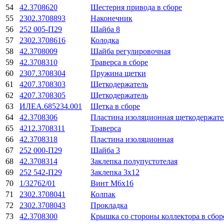
54
42.3708620
Шестерня привода в сборе
55
2302.3708893
Наконечник
56
252 005-П29
Шайба 8
57
2302.3708616
Колодка
58
42.3708009
Шайба регулировочная
59
42.3708310
Траверса в сборе
60
2307.3708304
Пружина щетки
61
4207.3708303
Щеткодержатель
62
4207.3708305
Щеткодержатель
63
ИЛЕА.685234.001
Щетка в сборе
64
42.3708306
Пластина изоляционная щеткодержате
65
4212.3708311
Траверса
66
42.3708318
Пластина изоляционная
67
252 000-П29
Шайба 3
68
42.3708314
Заклепка полупустотелая
69
252 542-П29
Заклепка 3х12
70
1/32762/01
Винт М6х16
71
2302.3708041
Колпак
72
2302.3708043
Прокладка
73
42.3708300
Крышка со стороны коллектора в сбор