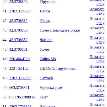
40
23.3708802
Пружина
цену
Показать
41
2302.3708803
Скоба
цену
Показать
42
42.3708812
Якорь
цену
Показать
43
42.3708850
Ярмо с фланцем в сборе
цену
Показать
44
42.3708852
Фланец
цену
Показать
45
42.3708851
Ярмо
цену
Показать
46
250 464-П29
Гайка М5
цену
Показать
47
252 153-П2
Шайба 5Л пружинная
цену
Показать
48
2302.3708895
Штекер
цену
Показать
49
663.3708891
Крышка реле
цену
Показать
50
СТ230-3708839
Болт
цену
Показать
51
2302.3708898
Заклепка