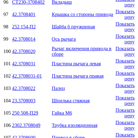
96
СТ230-3708402
Вкладыш
цену
Показать
97
42.3708401
Крышка со стороны привода
цену
Показать
98
252 154-П2
Шайба 6 пружинная
цену
Показать
99
42.3708014
Ось рычага
цену
Рычаг включения привода в
Показать
100
42.3708020
сборе
цену
Показать
101
42.3708031
Пластина рычага левая
цену
Показать
102
42.3708031-01
Пластина рычага правая
цену
Показать
103
42.3708022
Палец
цену
Показать
104
23.3708003
Шпилька стяжная
цену
Показать
105
250 508-П29
Гайка М6
цену
Показать
106
2302.3708049
Трубка изоляционная
цену
Показать
107
42.3708600
Привод в сборе