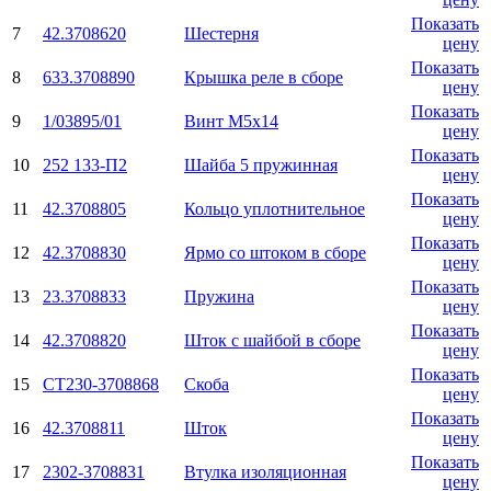
Показать
7
42.3708620
Шестерня
цену
Показать
8
633.3708890
Крышка реле в сборе
цену
Показать
9
1/03895/01
Винт М5х14
цену
Показать
10
252 133-П2
Шайба 5 пружинная
цену
Показать
11
42.3708805
Кольцо уплотнительное
цену
Показать
12
42.3708830
Ярмо со штоком в сборе
цену
Показать
13
23.3708833
Пружина
цену
Показать
14
42.3708820
Шток с шайбой в сборе
цену
Показать
15
СТ230-3708868
Скоба
цену
Показать
16
42.3708811
Шток
цену
Показать
17
2302-3708831
Втулка изоляционная
цену