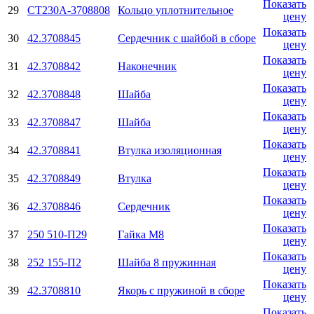
Показать
29
СТ230А-3708808
Кольцо уплотнительное
цену
Показать
30
42.3708845
Сердечник с шайбой в сборе
цену
Показать
31
42.3708842
Наконечник
цену
Показать
32
42.3708848
Шайба
цену
Показать
33
42.3708847
Шайба
цену
Показать
34
42.3708841
Втулка изоляционная
цену
Показать
35
42.3708849
Втулка
цену
Показать
36
42.3708846
Сердечник
цену
Показать
37
250 510-П29
Гайка М8
цену
Показать
38
252 155-П2
Шайба 8 пружинная
цену
Показать
39
42.3708810
Якорь с пружиной в сборе
цену
Показать