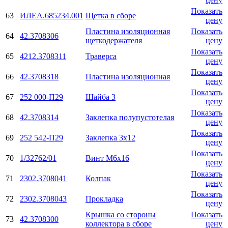
Показать
63
ИЛЕА.685234.001
Щетка в сборе
цену
Пластина изоляционная
Показать
64
42.3708306
щеткодержателя
цену
Показать
65
4212.3708311
Траверса
цену
Показать
66
42.3708318
Пластина изоляционная
цену
Показать
67
252 000-П29
Шайба 3
цену
Показать
68
42.3708314
Заклепка полупустотелая
цену
Показать
69
252 542-П29
Заклепка 3х12
цену
Показать
70
1/32762/01
Винт М6х16
цену
Показать
71
2302.3708041
Колпак
цену
Показать
72
2302.3708043
Прокладка
цену
Крышка со стороны
Показать
73
42.3708300
коллектора в сборе
цену