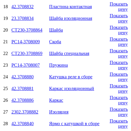
Показать
18
42.3708832
Пластина контактная
цену
Показать
19
23.3708834
Шайба изоляционная
цену
Показать
20
СТ230-3708864
Шайба
цену
Показать
21
РС14-3708009
Скоба
цену
Показать
22
СТ230-3708869
Шайба специальная
цену
Показать
23
РС14-3708007
Пружина
цену
Показать
24
42.3708880
Катушка реле в сборе
цену
Показать
25
42.3708881
Каркас изоляционный
цену
Показать
26
42.3708886
Каркас
цену
Показать
27
2302.3708882
Изоляция
цену
Показать
28
42.3708840
Ярмо с катушкой в сборе
цену