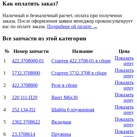
Как оплатить заказ?
Наличный и безналичный расчет, оплата при получении
заказа. После оформления заявки менеджер проконсультирует
вас по оплате заказа.
Подробнее об оплате →
Все запчасти из этой категории
№
Номер запчасти
Название
Цена
Показать
1
422.3708000-01
Стартер 422.3708-01 в сборе
цену
Показать
1
5732.3708000
Стартер 5732.3708 в сборе
цену
Показать
2
422.3708800
Реле в сборе
цену
Показать
3
220 111-П29
Винт М6х30
цену
Показать
4
252 134-П2
Шайба 6 пружинная
цену
Показать
5
2302.3708622
Вкладыш
цену
Показать
6
23.3708614
Пружина
цену