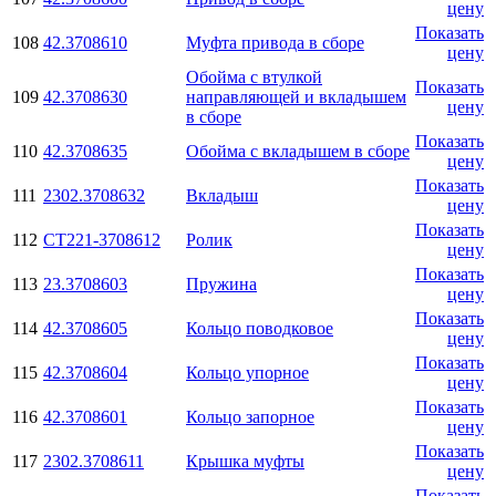
цену
Показать
108
42.3708610
Муфта привода в сборе
цену
Обойма с втулкой
Показать
109
42.3708630
направляющей и вкладышем
цену
в сборе
Показать
110
42.3708635
Обойма с вкладышем в сборе
цену
Показать
111
2302.3708632
Вкладыш
цену
Показать
112
СТ221-3708612
Ролик
цену
Показать
113
23.3708603
Пружина
цену
Показать
114
42.3708605
Кольцо поводковое
цену
Показать
115
42.3708604
Кольцо упорное
цену
Показать
116
42.3708601
Кольцо запорное
цену
Показать
117
2302.3708611
Крышка муфты
цену
Показать