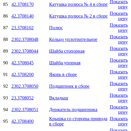
Показать
85
42.3708170
Катушка полюса № 4 в сборе
цену
Показать
86
42.3708140
Катушка полюса № 2 в сборе
цену
Показать
87
23.3708102
Полюс
цену
Показать
88
2302.3708048
Кольцо уплотнительное
цену
Показать
89
2302.3708044
Шайба стопорная
цену
Показать
90
42.3708045
Шайба упорная
цену
Показать
91
42.3708200
Якорь в сборе
цену
Показать
92
2302.3708050
Подшипник в сборе
цену
Показать
93
23.3708052
Вкладыш
цену
Показать
94
2302.3708051
Держатель подшипника
цену
Крышка со стороны привода
Показать
95
42.3708400
в сборе
цену
Показать