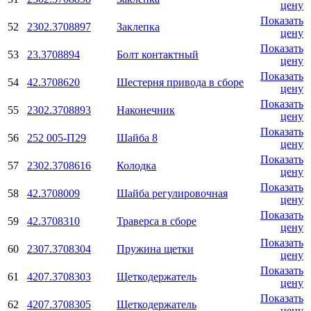
цену
Показать
52
2302.3708897
Заклепка
цену
Показать
53
23.3708894
Болт контактный
цену
Показать
54
42.3708620
Шестерня привода в сборе
цену
Показать
55
2302.3708893
Наконечник
цену
Показать
56
252 005-П29
Шайба 8
цену
Показать
57
2302.3708616
Колодка
цену
Показать
58
42.3708009
Шайба регулировочная
цену
Показать
59
42.3708310
Траверса в сборе
цену
Показать
60
2307.3708304
Пружина щетки
цену
Показать
61
4207.3708303
Щеткодержатель
цену
Показать
62
4207.3708305
Щеткодержатель
цену