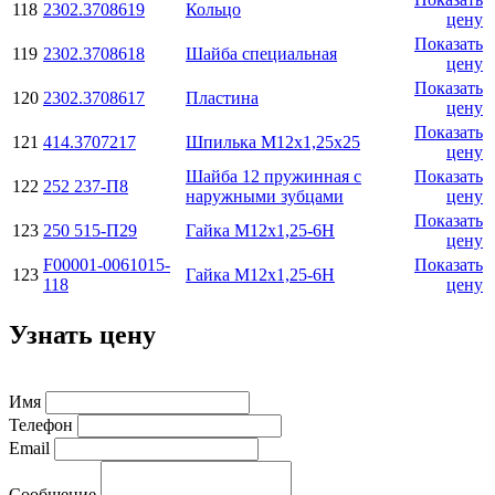
118
2302.3708619
Кольцо
цену
Показать
119
2302.3708618
Шайба специальная
цену
Показать
120
2302.3708617
Пластина
цену
Показать
121
414.3707217
Шпилька М12х1,25х25
цену
Шайба 12 пружинная с
Показать
122
252 237-П8
наружными зубцами
цену
Показать
123
250 515-П29
Гайка М12х1,25-6Н
цену
F00001-0061015-
Показать
123
Гайка М12х1,25-6Н
118
цену
Узнать цену
Имя
Телефон
Email
Сообщение