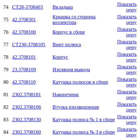
Показать
74
СТ28-3708403
Вкладыш
цену
Крышка со стороны
Показать
75
42.3708301
коллектора
цену
Показать
76
42.3708100
Корпус в сборе
цену
Показать
77
СТ230-3708105
Винт полюса
цену
Показать
78
42.3708101
Корпус
цену
Показать
79
23.3708109
Изоляция вывода
цену
Показать
80
42.3708110
Катушка полюсов в сборе
цену
Показать
81
2302.3708181
Наконечник
цену
Показать
82
2302.3708106
Втулка изоляционная
цену
Показать
83
2302.3708130
Катушка полюса № 1 в сборе
цену
Показать
84
2302.3708160
Катушка полюса № 3 в сборе
цену